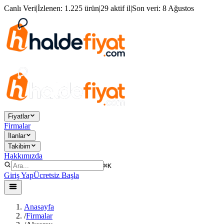
Canlı Veri
|
İzlenen:
1.225 ürün
|
29 aktif il
|
Son veri:
8 Ağustos
Fiyatlar
Firmalar
İlanlar
Takibim
Hakkımızda
⌘K
Giriş Yap
Ücretsiz Başla
Anasayfa
/
Firmalar