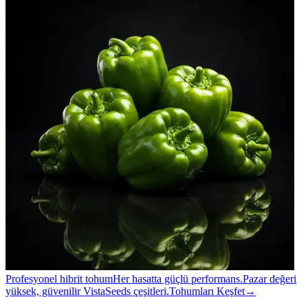
Profesyonel hibrit tohum
Her hasatta güçlü performans.
Pazar değeri
yüksek, güvenilir VistaSeeds çeşitleri.
Tohumları Keşfet
→