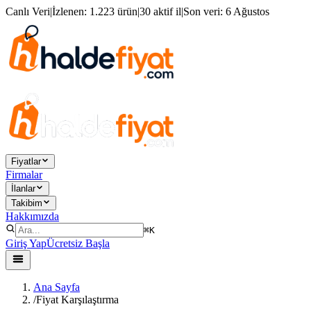
Canlı Veri
|
İzlenen:
1.223 ürün
|
30 aktif il
|
Son veri:
6 Ağustos
Fiyatlar
Firmalar
İlanlar
Takibim
Hakkımızda
⌘K
Giriş Yap
Ücretsiz Başla
Ana Sayfa
/
Fiyat Karşılaştırma