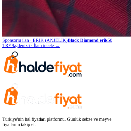
Sponsorlu ilan ·
ERİK (ANJELİK)
Black Diamond erik
50
TRY/kg
denizli
· İlanı incele →
Türkiye'nin hal fiyatları platformu. Günlük sebze ve meyve
fiyatlarını takip et.