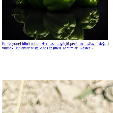
Profesyonel hibrit tohum
Her hasatta güçlü performans.
Pazar değeri
yüksek, güvenilir VistaSeeds çeşitleri.
Tohumları Keşfet
→