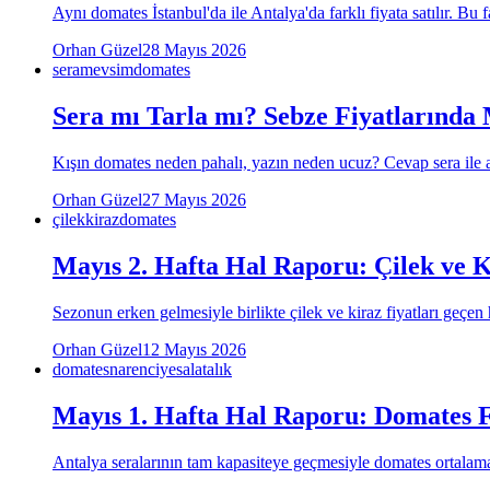
Aynı domates İstanbul'da ile Antalya'da farklı fiyata satılır. Bu 
Orhan Güzel
28 Mayıs 2026
sera
mevsim
domates
Sera mı Tarla mı? Sebze Fiyatlarında
Kışın domates neden pahalı, yazın neden ucuz? Cevap sera ile a
Orhan Güzel
27 Mayıs 2026
çilek
kiraz
domates
Mayıs 2. Hafta Hal Raporu: Çilek ve K
Sezonun erken gelmesiyle birlikte çilek ve kiraz fiyatları geçen 
Orhan Güzel
12 Mayıs 2026
domates
narenciye
salatalık
Mayıs 1. Hafta Hal Raporu: Domates F
Antalya seralarının tam kapasiteye geçmesiyle domates ortalama f