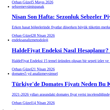
Orhan Güzel
5 Mayıs 2026
sebze
mevsim
ispanak
Nisan Son Hafta: Sezonluk Sebzeler Pi
Erken hasat bölgelerinde fiyatlar düşerken büyük tüketim merkez
Orhan Güzel
28 Nisan 2026
endeks
analiz
metodoloji
HaldeFiyat Endeksi Nasıl Hesaplanır?
HaldeFiyat Endeksi 15 temel üründen oluşan bir sepeti izler ve
Orhan Güzel
21 Nisan 2026
domates
5 yıl analiz
mevsimsel
Türkiye'de Domates Fiyatı Neden Bu Ka
2021-2026 yılları arasındaki domates fiyat verisi incelendiğinde
Orhan Güzel
14 Nisan 2026