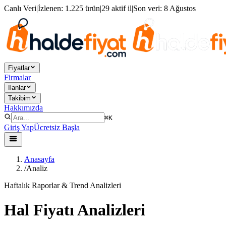
Canlı Veri
|
İzlenen:
1.225 ürün
|
29 aktif il
|
Son veri:
8 Ağustos
Fiyatlar
Firmalar
İlanlar
Takibim
Hakkımızda
⌘K
Giriş Yap
Ücretsiz Başla
Anasayfa
/
Analiz
Haftalık Raporlar & Trend Analizleri
Hal Fiyatı Analizleri