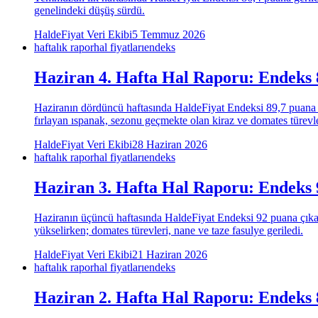
genelindeki düşüş sürdü.
HaldeFiyat Veri Ekibi
5 Temmuz 2026
haftalık rapor
hal fiyatları
endeks
Haziran 4. Hafta Hal Raporu: Endeks 
Haziranın dördüncü haftasında HaldeFiyat Endeksi 89,7 puana geri
fırlayan ıspanak, sezonu geçmekte olan kiraz ve domates türevler
HaldeFiyat Veri Ekibi
28 Haziran 2026
haftalık rapor
hal fiyatları
endeks
Haziran 3. Hafta Hal Raporu: Endeks 9
Haziranın üçüncü haftasında HaldeFiyat Endeksi 92 puana çıkarak 
yükselirken; domates türevleri, nane ve taze fasulye geriledi.
HaldeFiyat Veri Ekibi
21 Haziran 2026
haftalık rapor
hal fiyatları
endeks
Haziran 2. Hafta Hal Raporu: Endeks 