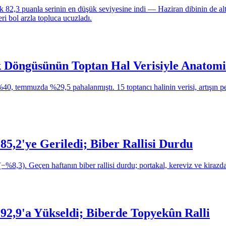
2,3 puanla serinin en düşük seviyesine indi — Haziran dibinin de alt
i bol arzla topluca ucuzladı.
 Döngüsünün Toptan Hal Verisiyle Anatomi
%40, temmuzda %29,5 pahalanmıştı. 15 toptancı halinin verisi, artışın
5,2'ye Geriledi; Biber Rallisi Durdu
8,3). Geçen haftanın biber rallisi durdu; portakal, kereviz ve kirazda
2,9'a Yükseldi; Biberde Topyekûn Ralli