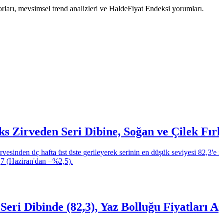
porları, mevsimsel trend analizleri ve HaldeFiyat Endeksi yorumları.
 Zirveden Seri Dibine, Soğan ve Çilek Fır
esinden üç hafta üst üste gerileyerek serinin en düşük seviyesi 82,3'e
6,7 (Haziran'dan −%2,5).
ri Dibinde (82,3), Yaz Bolluğu Fiyatları A