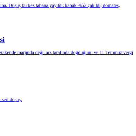
ına. Düşüş bu kez tabana yayıldı: kabak %52 çakıldı; domates,
si
 perakende marjında değil arz tarafında doğduğunu ve 11 Temmuz vergi
 sert düşüş.