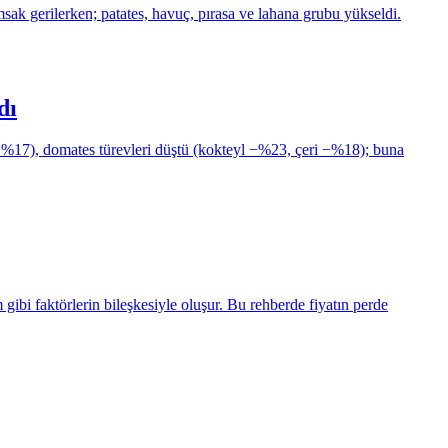
sak gerilerken; patates, havuç, pırasa ve lahana grubu yükseldi.
dı
−%17), domates türevleri düştü (kokteyl −%23, çeri −%18); buna
 gibi faktörlerin bileşkesiyle oluşur. Bu rehberde fiyatın perde