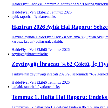
HaldeFiyat Endeksi Temmuz 2. haftasında 92,9 puana yükseldi (+
HaldeFiyat Veri Ekibi
12 Temmuz 2026
aylık rapor
hal fiyatları
endeks
Haziran 2026 Aylık Hal Raporu: Sebze
Haziran ayında HaldeFiyat Endeksi ortalama 88,9 puan oldu; mayı
karpuz, kavun) bollaşarak çakıldı.
HaldeFiyat Veri Ekibi
6 Temmuz 2026
zeytinyağı
ihracat
rekolte
Zeytinyağı İhracatı %62 Çöktü, İç Fi
Türkiye'nin zeytinyağı ihracatı 2025/26 sezonunda %62 geriledi.
HaldeFiyat Veri Ekibi
6 Temmuz 2026
haftalık rapor
hal fiyatları
endeks
Temmuz 1. Hafta Hal Raporu: Endeks 
Temmuzun ilk haftasında HaldeFiyat Endeksi 86,4 puana geriledi