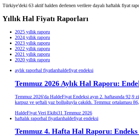
Türkiye'deki 63 aktif halden
derlenen verilere dayalı haftalık fiyat ra
Yıllık Hal Fiyatı Raporları
2025
yıllık raporu
2024
yıllık raporu
2023
yıllık raporu
2022
yıllık raporu
2021
yıllık raporu
2020
yıllık raporu
aylık rapor
hal fiyatları
haldefiyat endeksi
Temmuz 2026 Aylık Hal Raporu: Endeks
Temmuz 2026'da HaldeFiyat Endeksi ayın 2. haftasında 92,9 zirv
karpuz ve şeftali yaz bolluğuyla çakıldı. Temmuz ortalaması 8
HaldeFiyat Veri Ekibi
31 Temmuz 2026
haftalık rapor
hal fiyatları
haldefiyat endeksi
Temmuz 4. Hafta Hal Raporu: Endeks Se