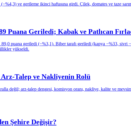
(−%4,3) ve gerileme ikinci haftasına girdi. Çilek, domates ve taze sarım
89 Puana Geriledi; Kabak ve Patlıcan Fırla
9,0 puana geriledi (−%3,1). Biber tarafı geriledi (kapya −%33, sivri 
likler yükseldi.
, Arz-Talep ve Nakliyenin Rolü
alla değil; arz-talep dengesi, komisyon oranı, nakliye, kalite ve mevsim
en Şehire Değişir?