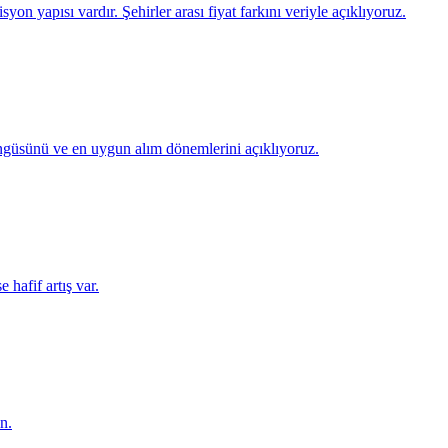
yon yapısı vardır. Şehirler arası fiyat farkını veriyle açıklıyoruz.
döngüsünü ve en uygun alım dönemlerini açıklıyoruz.
 hafif artış var.
n.