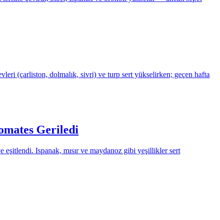
ri (çarliston, dolmalık, sivri) ve turp sert yükselirken; geçen hafta
omates Geriledi
eşitlendi. Ispanak, mısır ve maydanoz gibi yeşillikler sert