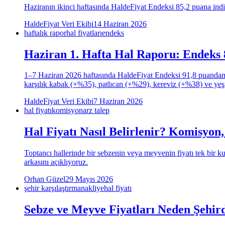
Haziranın ikinci haftasında HaldeFiyat Endeksi 85,2 puana indi 
HaldeFiyat Veri Ekibi
14 Haziran 2026
haftalık rapor
hal fiyatları
endeks
Haziran 1. Hafta Hal Raporu: Endeks 
1–7 Haziran 2026 haftasında HaldeFiyat Endeksi 91,8 puandan 8
karşılık kabak (+%35), patlıcan (+%29), kereviz (+%38) ve yeşil
HaldeFiyat Veri Ekibi
7 Haziran 2026
hal fiyatı
komisyon
arz talep
Hal Fiyatı Nasıl Belirlenir? Komisyon
Toptancı hallerinde bir sebzenin veya meyvenin fiyatı tek bir kur
arkasını açıklıyoruz.
Orhan Güzel
29 Mayıs 2026
şehir karşılaştırma
nakliye
hal fiyatı
Sebze ve Meyve Fiyatları Neden Şehird