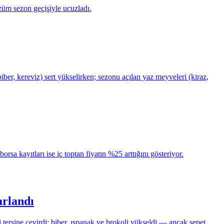
züm sezon geçişiyle ucuzladı.
er, kereviz) sert yükselirken; sezonu açılan yaz meyveleri (kiraz,
a kayıtları ise iç toptan fiyatın %25 arttığını gösteriyor.
arlandı
tersine çevirdi; biber, ıspanak ve brokoli yükseldi — ancak sepet