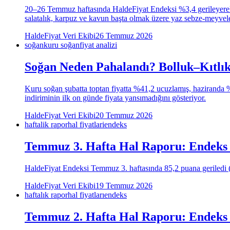
20–26 Temmuz haftasında HaldeFiyat Endeksi %3,4 gerileyerek 8
salatalık, karpuz ve kavun başta olmak üzere yaz sebze-meyveler
HaldeFiyat Veri Ekibi
26 Temmuz 2026
soğan
kuru soğan
fiyat analizi
Soğan Neden Pahalandı? Bolluk–Kıtlık
Kuru soğan şubatta toptan fiyatta %41,2 ucuzlamış, haziranda 
indiriminin ilk on günde fiyata yansımadığını gösteriyor.
HaldeFiyat Veri Ekibi
20 Temmuz 2026
haftalik rapor
hal fiyatlari
endeks
Temmuz 3. Hafta Hal Raporu: Endeks 8
HaldeFiyat Endeksi Temmuz 3. haftasında 85,2 puana geriledi (−%
HaldeFiyat Veri Ekibi
19 Temmuz 2026
haftalık rapor
hal fiyatları
endeks
Temmuz 2. Hafta Hal Raporu: Endeks 9