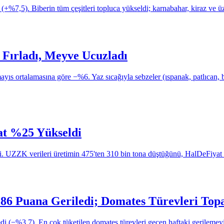
%7,5). Biberin tüm çeşitleri topluca yükseldi; karnabahar, kiraz ve ü
 Fırladı, Meyve Ucuzladı
s ortalamasına göre −%6. Yaz sıcağıyla sebzeler (ıspanak, patlıcan, bib
yat %25 Yükseldi
 UZZK verileri üretimin 475'ten 310 bin tona düştüğünü, HalDeFiyat bors
86 Puana Geriledi; Domates Türevleri Top
 (−%3,7). En çok tüketilen domates türevleri geçen haftaki gerilemeyi 