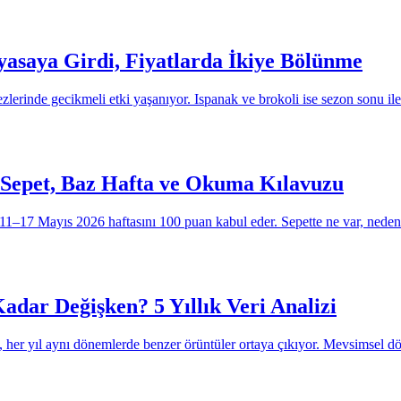
yasaya Girdi, Fiyatlarda İkiye Bölünme
lerinde gecikmeli etki yaşanıyor. Ispanak ve brokoli ise sezon sonu ile
 Sepet, Baz Hafta ve Okuma Kılavuzu
 11–17 Mayıs 2026 haftasını 100 puan kabul eder. Sepette ne var, nede
dar Değişken? 5 Yıllık Veri Analizi
, her yıl aynı dönemlerde benzer örüntüler ortaya çıkıyor. Mevsimsel dön