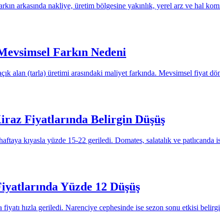
farkın arkasında nakliye, üretim bölgesine yakınlık, yerel arz ve hal komis
 Mevsimsel Farkın Nedeni
çık alan (tarla) üretimi arasındaki maliyet farkında. Mevsimsel fiyat 
iraz Fiyatlarında Belirgin Düşüş
haftaya kıyasla yüzde 15-22 geriledi. Domates, salatalık ve patlıcanda ise
iyatlarında Yüzde 12 Düşüş
iyatı hızla geriledi. Narenciye cephesinde ise sezon sonu etkisi belirgi