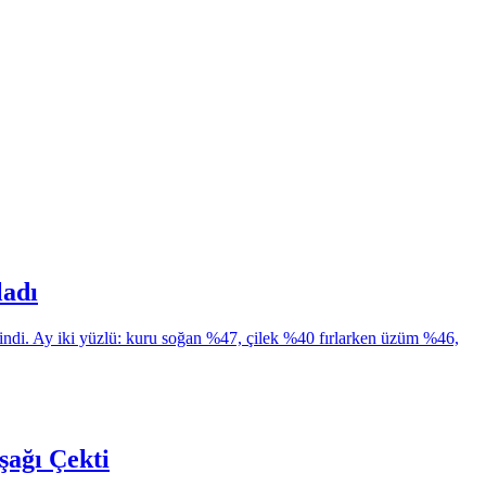
ladı
 indi. Ay iki yüzlü: kuru soğan %47, çilek %40 fırlarken üzüm %46,
şağı Çekti