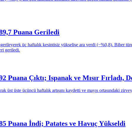
89,7 Puana Geriledi
leyerek üç haftalık kesintisiz yükselişe ara verdi (−%0,8). Biber türevle
i geriledi.
2 Puana Çıktı; Ispanak ve Mısır Fırladı, D
üst üste üçüncü haftalık artışını kaydetti ve mayıs ortasındaki zirveye 
85 Puana İndi; Patates ve Havuç Yükseldi