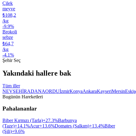
Çilek
meyve
₺108,2
/
kg
-9.9
%
Brokoli
sebze
₺64,7
/
kg
-4.1
%
Şehir Seç
Yakındaki hallere bak
Tüm iller
NEVŞEHİR
ADANA
ORDU
İzmir
Konya
Ankara
Kayseri
Mersin
Eskiş
Bugünün Hareketleri
Pahalananlar
Biber Kırmızı (Tarla)
+
27.3
%
Barbunya
(Taze)
+
14.1
%
Acur
+
13.6
%
Domates (Salkım)
+
13.4
%
Biber
(Şili)
+
9.6
%