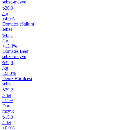
sebze-meyve
₺20,0
/
kg
+
4.9
%
Domates (Salkım)
sebze
₺43,1
/
kg
+
13.4
%
Domates Beef
sebze-meyve
₺35,9
/
kg
-23.0
%
Denız Börülcesi
sebze
₺29,2
/
adet
-7.5
%
Darı
meyve
₺15,0
/
adet
+
0.0
%