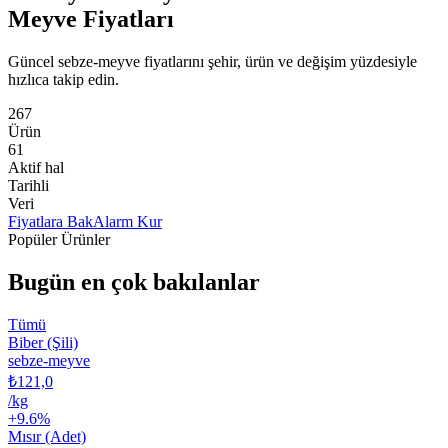
Meyve Fiyatları
Güncel sebze-meyve fiyatlarını şehir, ürün ve değişim yüzdesiyle
hızlıca takip edin.
267
Ürün
61
Aktif hal
Tarihli
Veri
Fiyatlara Bak
Alarm Kur
Popüler Ürünler
Bugün en çok bakılanlar
Tümü
Biber (Şili)
sebze-meyve
₺121,0
/
kg
+
9.6
%
Mısır (Adet)