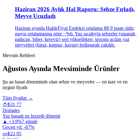
Haziran 2026 Aylık Hal Raporu: Sebze Fırladı,
Meyve Ucuzladı
Haziran ayında HaldeFiyat Endeksi ortalama 88,9 puan oldu;
mayıs ortalamasına göre −%6. Yaz sıcağıyla sebzeler (ıspanak,
patlıcan, biber, kereviz) sert yükselirken; sezonu açılan yaz
meyveleri (kiraz, karpuz, kavun) bollaşarak çakıldı.
Mevsim Rehberi
Ağustos
Ayında Mevsiminde Ürünler
Şu an hasat döneminde olan sebze ve meyveler — en taze ve en
uygun fiyatlı
Tüm fiyatlar →
🍅
₺
31,77
Domates
Yaz hasadı en lezzetli dönemi
▲
+
3.9
%
7 günde
Geçen yıl:
-67
%
🥒
₺
22,95