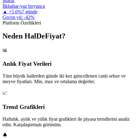
Marul
İlkbahar-yaz boyunca
▲
+
5.6
%
7 günde
Geçen yıl:
-42
%
Platform Özellikleri
Neden HalDeFiyat?
📊
Anlık Fiyat Verileri
Tüm büyük hallerden günde iki kez güncellenen canlı sebze ve
meyve fiyatları. Min, max ve ortalama değerler.
📈
Trend Grafikleri
Haftalık, aylık ve yıllık fiyat grafikleri ile piyasa trendlerini analiz
edin. Karşılaştırmalı görünüm.
🔔