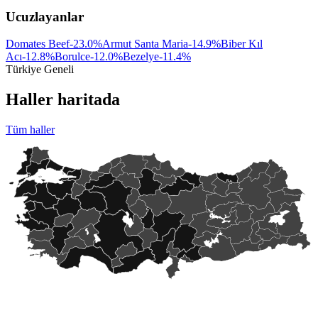
Ucuzlayanlar
Domates Beef
-23.0
%
Armut Santa Maria
-14.9
%
Biber Kıl
Acı
-12.8
%
Borulce
-12.0
%
Bezelye
-11.4
%
Türkiye Geneli
Haller haritada
Tüm haller