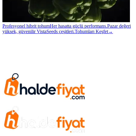
Profesyonel hibrit tohum
Her hasatta güçlü performans.
Pazar değeri
yüksek, güvenilir VistaSeeds çeşitleri.
Tohumları Keşfet
→