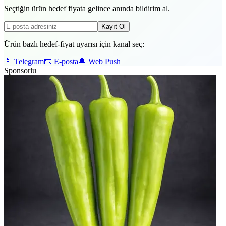
Seçtiğin ürün hedef fiyata gelince anında bildirim al.
Kayıt Ol
Ürün bazlı hedef-fiyat uyarısı için kanal seç:
📱
Telegram
📧
E-posta
🔔
Web Push
Sponsorlu