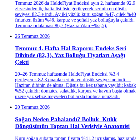
Temmuz 2026'da HaldeFiyat Endeksi ayın 2. haftasında 92,9
zirvesinden üç hafta üst üste gerileyerek serinin en düşük
seviyesi 82,3'e indi. Ay iki yüzlü: kuru soğan %47, çilek %40
fırlarken üzüm %46, karpuz ve şeftali yaz bolluğuyla çakıldı.
Temmuz ortalaması 86,7 (Haziran'dan −%2,5).
26 Temmuz 2026
Temmuz 4. Hafta Hal Raporu: Endeks Seri
Dibinde (82,3), Yaz Bolluğu Fiyatları Aşağı
Çekti
20–26 Temmuz haftasında HaldeFiyat Endeksi %3,4
gerileyerek 82,3 puanla serinin en düşük seviyesine indi —
Haziran dibinin de altına. Düşüş bu kez tabana yayıldı: kabak
%52 çakıldı; domates, salatalık, karpuz ve kavun başta olmak
üzere yaz sebze-meyveleri bol arzla topluca ucuzladı.
20 Temmuz 2026
Soğan Neden Pahalandı? Bolluk–Kıtlık
Döngüsünün Toptan Hal Verisiyle Anatomisi
Kuru soğan şubatta toptan fiyatta %41,2 ucuzlamış, haziranda