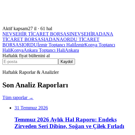
Aktif kapsam
27
il ·
61
hal
NEVŞEHİR TİCARET BORSASI
NEVŞEHİR
ADANA
TİCARET BORSASI
ADANA
ORDU TİCARET
BORSASI
ORDU
İzmir Toptancı Hali
İzmir
Konya Toptancı
Hali
Konya
Ankara Toptancı Hali
Ankara
Haftalık fiyat bültenini al
Kaydol
Haftalık Raporlar & Analizler
Son Analiz Raporları
Tüm raporlar →
31 Temmuz 2026
Temmuz 2026 Aylık Hal Raporu: Endeks
Zirveden Seri Dibine, Soğan ve Çilek Fırladı