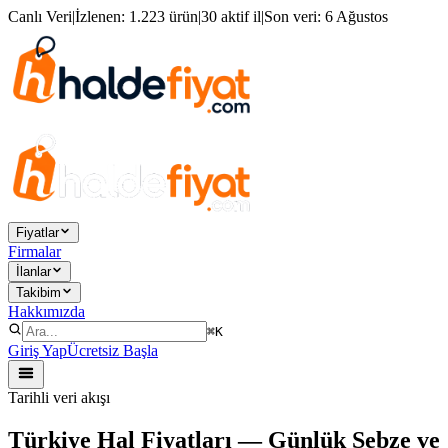
Canlı Veri
|
İzlenen:
1.223 ürün
|
30 aktif il
|
Son veri:
6 Ağustos
Fiyatlar
Firmalar
İlanlar
Takibim
Hakkımızda
⌘K
Giriş Yap
Ücretsiz Başla
Tarihli veri akışı
Türkiye Hal Fiyatları
—
Günlük Sebze ve