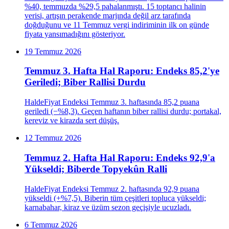
%40, temmuzda %29,5 pahalanmıştı. 15 toptancı halinin
verisi, artışın perakende marjında değil arz tarafında
doğduğunu ve 11 Temmuz vergi indiriminin ilk on günde
fiyata yansımadığını gösteriyor.
19 Temmuz 2026
Temmuz 3. Hafta Hal Raporu: Endeks 85,2'ye
Geriledi; Biber Rallisi Durdu
HaldeFiyat Endeksi Temmuz 3. haftasında 85,2 puana
geriledi (−%8,3). Geçen haftanın biber rallisi durdu; portakal,
kereviz ve kirazda sert düşüş.
12 Temmuz 2026
Temmuz 2. Hafta Hal Raporu: Endeks 92,9'a
Yükseldi; Biberde Topyekûn Ralli
HaldeFiyat Endeksi Temmuz 2. haftasında 92,9 puana
yükseldi (+%7,5). Biberin tüm çeşitleri topluca yükseldi;
karnabahar, kiraz ve üzüm sezon geçişiyle ucuzladı.
6 Temmuz 2026