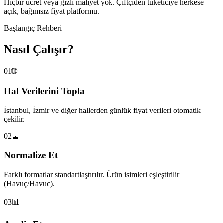
Hiçbir ücret veya gizli maliyet yok. Çiftçiden tüketiciye herkese
açık, bağımsız fiyat platformu.
Başlangıç Rehberi
Nasıl Çalışır?
01
🌐
Hal Verilerini Topla
İstanbul, İzmir ve diğer hallerden günlük fiyat verileri otomatik
çekilir.
02
🧹
Normalize Et
Farklı formatlar standartlaştırılır. Ürün isimleri eşleştirilir
(Havuç/Havuc).
03
📊