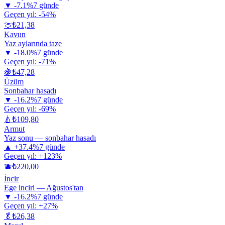
▼
-7.1
%
7 günde
Geçen yıl:
-54
%
🍈
₺
21,38
Kavun
Yaz aylarında taze
▼
-18.0
%
7 günde
Geçen yıl:
-71
%
🍇
₺
47,28
Üzüm
Sonbahar hasadı
▼
-16.2
%
7 günde
Geçen yıl:
-69
%
🍐
₺
109,80
Armut
Yaz sonu — sonbahar hasadı
▲
+
37.4
%
7 günde
Geçen yıl:
+
123
%
🫐
₺
220,00
İncir
Ege inciri — Ağustos'tan
▼
-16.2
%
7 günde
Geçen yıl:
+
27
%
🥬
₺
26,38