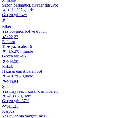
Salatalık
Sezon başlangıcı, fiyatlar düşüyor
▲
+
11.1
%
7 günde
Geçen yıl:
-4
%
🌶️
Biber
Yaz boyunca bol ve uygun
🍆
₺
22,22
Patlıcan
Taze yaz mahsulü
▼
-16.2
%
7 günde
Geçen yıl:
-46
%
🥬
₺
44,00
Kabak
Haziran'dan itibaren bol
▼
-10.7
%
7 günde
🍑
₺
45,84
Şeftali
Yaz meyvesi, haziran'dan itibaren
▼
-7.3
%
7 günde
Geçen yıl:
-37
%
🍉
₺
11,21
Karpuz
Yaz aylarının vazgeçilmezi