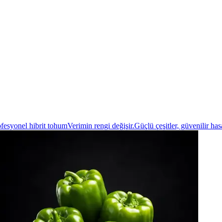
fesyonel hibrit tohum
Verimin rengi değişir.
Güçlü çeşitler, güvenilir has