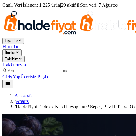
Canlı Veri
|
İzlenen:
1.225 ürün
|
29 aktif il
|
Son veri:
7 Ağustos
Fiyatlar
Firmalar
İlanlar
Takibim
Hakkımızda
⌘K
Giriş Yap
Ücretsiz Başla
Anasayfa
/
Analiz
/
HaldeFiyat Endeksi Nasıl Hesaplanır? Sepet, Baz Hafta ve O