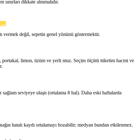
 sınırları dikkate alınmalıdır.
→
tı vermek değil, sepetin genel yönünü göstermektir.
ma, portakal, limon, üzüm ve yerli muz. Seçim ölçütü tüketim hacmi ve
r.
 sağlam seviyeye ulaştı (ortalama 8 hal). Daha eski haftalarda
ynağın hatalı kaydı ortalamayı bozabilir; medyan bundan etkilenmez.