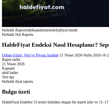
Haftalık Rapor
endeks
analiz
metodoloji
fiyat trendi
Haftalık Hal Raporu
HaldeFiyat Endeksi Nasıl Hesaplanır? Se
Orhan Güzel
, Veri ve Piyasa Analisti
·
21 Nisan 2026
·
Hafta
2026-16
·
2
Rapor tarihi
21 Nisan 2026
Kapsam
aktif haller
Veri tipi
Haftalık fiyat raporu
Bulgu özeti
HaldeFiyat Endeksi 15 temel üründen oluşan bir sepeti izler ve 11–17