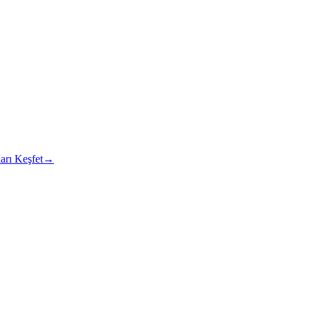
arı Keşfet
→