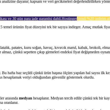
lı analizine dayanır; kapsam ve veri gecikmeleri değerlendirilirken yöntem
ikası ve 30 gün para iade garantisi dahil.
Hostinger
Şimdi %20 indirim al
15 temel ürünün fiyat düzeyini tek bir sayıya indirger. Amaç mutlak fiya
alatalık, patates, kuru soğan, havuç, kıvırcık marul, kabak, brokoli, el
r almaz, çünkü sepetten çıkıp girmeleri endeksi fiyat değişmeden oynatı
 Bu hafta baz seçildi çünkü ürün başına ölçüm yapılan hal sayısı ilk kez
eks hesaplamak veriyi olduğundan güvenilir göstermek olurdu.
ller arasında
medyan
hesaplanır. Medyan tercih edilir çünkü tek bir ka
a oranlanır.