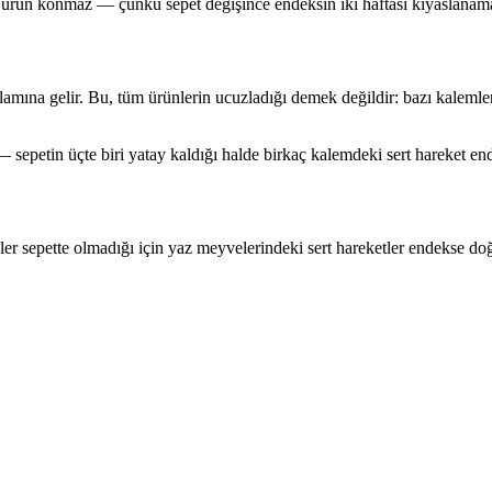
a ürün konmaz — çünkü sepet değişince endeksin iki haftası kıyaslanama
mına gelir. Bu, tüm ürünlerin ucuzladığı demek değildir: bazı kalemler 
sepetin üçte biri yatay kaldığı halde birkaç kalemdeki sert hareket end
nler sepette olmadığı için yaz meyvelerindeki sert hareketler endekse d