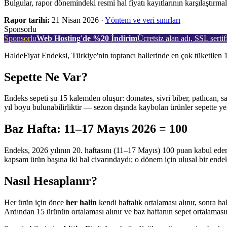
Bulgular, rapor dönemindeki resmi hal fiyatı kayıtlarının karşılaştırma
Rapor tarihi:
21 Nisan 2026
·
Yöntem ve veri sınırları
Sponsorlu
Sponsorlu
Web Hosting'de %20 İndirim
Ücretsiz alan adı, SSL sertif
HaldeFiyat Endeksi, Türkiye'nin toptancı hallerinde en çok tüketilen 
Sepette Ne Var?
Endeks sepeti şu 15 kalemden oluşur: domates, sivri biber, patlıcan, s
yıl boyu bulunabilirliktir — sezon dışında kaybolan ürünler sepette ye
Baz Hafta: 11–17 Mayıs 2026 = 100
Endeks, 2026 yılının 20. haftasını (11–17 Mayıs) 100 puan kabul eder.
kapsam ürün başına iki hal civarındaydı; o dönem için ulusal bir end
Nasıl Hesaplanır?
Her ürün için önce
her halin
kendi haftalık ortalaması alınır, sonra ha
Ardından 15 ürünün ortalaması alınır ve baz haftanın sepet ortalamasın