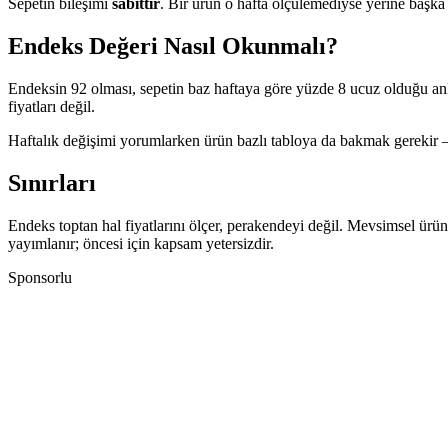
Sepetin bileşimi
sabittir
. Bir ürün o hafta ölçülemediyse yerine başk
Endeks Değeri Nasıl Okunmalı?
Endeksin 92 olması, sepetin baz haftaya göre yüzde 8 ucuz olduğu anla
fiyatları değil.
Haftalık değişimi yorumlarken ürün bazlı tabloya da bakmak gerekir — 
Sınırları
Endeks toptan hal fiyatlarını ölçer, perakendeyi değil. Mevsimsel ürü
yayımlanır; öncesi için kapsam yetersizdir.
Sponsorlu