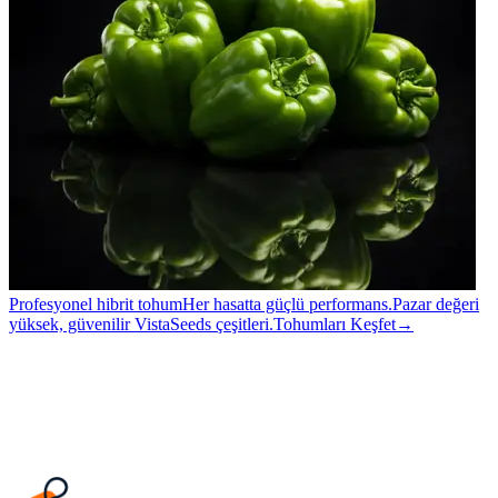
Profesyonel hibrit tohum
Her hasatta güçlü performans.
Pazar değeri
yüksek, güvenilir VistaSeeds çeşitleri.
Tohumları Keşfet
→