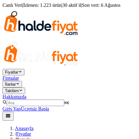
Canlı Veri
|
İzlenen:
1.223 ürün
|
30 aktif il
|
Son veri:
6 Ağustos
Fiyatlar
Firmalar
İlanlar
Takibim
Hakkımızda
⌘K
Giriş Yap
Ücretsiz Başla
Anasayfa
/
Fiyatlar