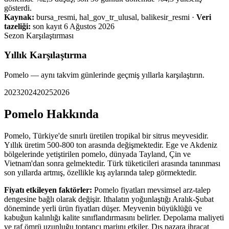
gösterdi.
Kaynak:
bursa_resmi, hal_gov_tr_ulusal, balikesir_resmi
·
Veri
tazeliği:
son kayıt
6 Ağustos 2026
Sezon Karşılaştırması
Yıllık Karşılaştırma
Pomelo
— aynı takvim günlerinde geçmiş yıllarla karşılaştırın.
2023
2024
2025
2026
Pomelo
Hakkında
Pomelo, Türkiye'de sınırlı üretilen tropikal bir sitrus meyvesidir.
Yıllık üretim 500-800 ton arasında değişmektedir. Ege ve Akdeniz
bölgelerinde yetiştirilen pomelo, dünyada Tayland, Çin ve
Vietnam'dan sonra gelmektedir. Türk tüketicileri arasında tanınması
son yıllarda artmış, özellikle kış aylarında talep görmektedir.
Fiyatı etkileyen faktörler:
Pomelo fiyatları mevsimsel arz-talep
dengesine bağlı olarak değişir. Ithalatın yoğunlaştığı Aralık-Şubat
döneminde yerli ürün fiyatları düşer. Meyvenin büyüklüğü ve
kabuğun kalınlığı kalite sınıflandırmasını belirler. Depolama maliyeti
ve raf ömrü uzunluğu toptancı marjını etkiler. Dış pazara ihracat