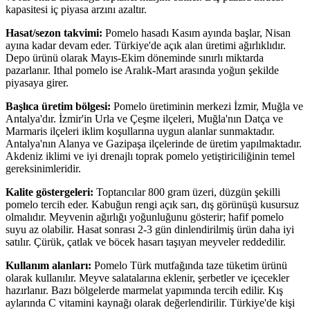
kapasitesi iç piyasa arzını azaltır.
Hasat/sezon takvimi:
Pomelo hasadı Kasım ayında başlar, Nisan
ayına kadar devam eder. Türkiye'de açık alan üretimi ağırlıklıdır.
Depo ürünü olarak Mayıs-Ekim döneminde sınırlı miktarda
pazarlanır. Ithal pomelo ise Aralık-Mart arasında yoğun şekilde
piyasaya girer.
Başlıca üretim bölgesi:
Pomelo üretiminin merkezi İzmir, Muğla ve
Antalya'dır. İzmir'in Urla ve Çeşme ilçeleri, Muğla'nın Datça ve
Marmaris ilçeleri iklim koşullarına uygun alanlar sunmaktadır.
Antalya'nın Alanya ve Gazipaşa ilçelerinde de üretim yapılmaktadır.
Akdeniz iklimi ve iyi drenajlı toprak pomelo yetiştiriciliğinin temel
gereksinimleridir.
Kalite göstergeleri:
Toptancılar 800 gram üzeri, düzgün şekilli
pomelo tercih eder. Kabuğun rengi açık sarı, dış görünüşü kusursuz
olmalıdır. Meyvenin ağırlığı yoğunluğunu gösterir; hafif pomelo
suyu az olabilir. Hasat sonrası 2-3 gün dinlendirilmiş ürün daha iyi
satılır. Çürük, çatlak ve böcek hasarı taşıyan meyveler reddedilir.
Kullanım alanları:
Pomelo Türk mutfağında taze tüketim ürünü
olarak kullanılır. Meyve salatalarına eklenir, şerbetler ve içecekler
hazırlanır. Bazı bölgelerde marmelat yapımında tercih edilir. Kış
aylarında C vitamini kaynağı olarak değerlendirilir. Türkiye'de kişi