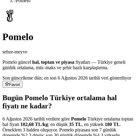
/
Pomelo
🥬
Pomelo
sebze-meyve
Pomelo
güncel
hal, toptan ve piyasa
fiyatları — Türkiye geneli
günlük ortalama, min–maks ve şehir bazlı karşılaştırma.
Son güncelleme dün
; en son 6 Ağustos 2026 tarihli veri gösteriliyor
Favori
Bugün Pomelo Türkiye ortalama hal
fiyatı ne kadar?
6 Ağustos 2026
tarihli verilere göre
Pomelo
Türkiye ortalama toptan
hal fiyatı
102,68
TL/
kg
; en düşük
35
TL
, en yüksek
180
TL
.
Örneklem
3
halden oluşuyor.
Pomelo
piyasası
son 7 günlük
dönemde %
2,3
düşüş
;
son 30 günlük dönemde %
4,3
yükseliş