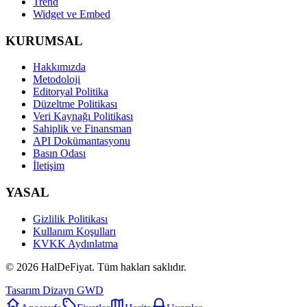
Trend
Widget ve Embed
KURUMSAL
Hakkımızda
Metodoloji
Editoryal Politika
Düzeltme Politikası
Veri Kaynağı Politikası
Sahiplik ve Finansman
API Dokümantasyonu
Basın Odası
İletişim
YASAL
Gizlilik Politikası
Kullanım Koşulları
KVKK Aydınlatma
©
2026
HalDeFiyat
. Tüm hakları saklıdır.
Tasarım Dizayn GWD