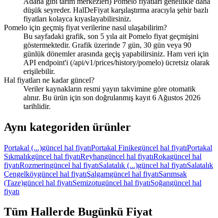
Adana gibi tarım merkezleri) Pomelo fiyatları genellikle daha
düşük seyreder. HalDeFiyat karşılaştırma aracıyla şehir bazlı
fiyatları kolayca kıyaslayabilirsiniz.
Pomelo için geçmiş fiyat verilerine nasıl ulaşabilirim?
Bu sayfadaki grafik, son 5 yıla ait Pomelo fiyat geçmişini
göstermektedir. Grafik üzerinde 7 gün, 30 gün veya 90
günlük dönemler arasında geçiş yapabilirsiniz. Ham veri için
API endpoint'i (/api/v1/prices/history/pomelo) ücretsiz olarak
erişilebilir.
Hal fiyatları ne kadar güncel?
Veriler kaynakların resmi yayın takvimine göre otomatik
alınır. Bu ürün için son doğrulanmış kayıt 6 Ağustos 2026
tarihlidir.
Aynı kategoriden ürünler
Portakal (...)
güncel hal fiyatı
Portakal Finike
güncel hal fiyatı
Portakal
Sıkmalık
güncel hal fiyatı
Reyhan
güncel hal fiyatı
Roka
güncel hal
fiyatı
Rozmerin
güncel hal fiyatı
Salatalık (...)
güncel hal fiyatı
Salatalık
Çengelköy
güncel hal fiyatı
Şalgam
güncel hal fiyatı
Sarımsak
(Taze)
güncel hal fiyatı
Semizotu
güncel hal fiyatı
Soğan
güncel hal
fiyatı
Tüm Hallerde Bugünkü Fiyat