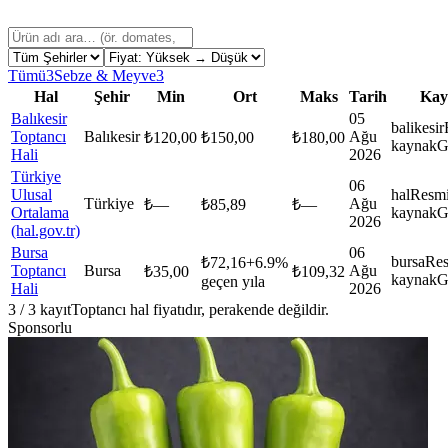
Tümü
3
Sebze & Meyve
3
Hal
Şehir
Min
Ort
Maks
Tarih
Kay
Balıkesir
05
balikesir
Toptancı
Balıkesir
Ağu
₺
120,00
₺
150,00
₺
180,00
kaynak
G
Hali
2026
Türkiye
06
Ulusal
hal
Resm
Türkiye
Ağu
₺
—
₺
85,89
₺
—
Ortalama
kaynak
G
2026
(hal.gov.tr)
Bursa
06
bursa
Re
₺
72,16
+
6.9
%
Toptancı
Bursa
Ağu
₺
35,00
₺
109,32
kaynak
G
geçen yıla
Hali
2026
3
/
3
kayıt
Toptancı hal fiyatıdır, perakende değildir.
Sponsorlu