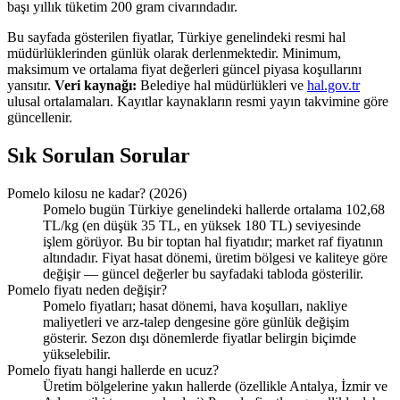
başı yıllık tüketim 200 gram civarındadır.
Bu sayfada gösterilen fiyatlar, Türkiye genelindeki resmi hal
müdürlüklerinden günlük olarak derlenmektedir. Minimum,
maksimum ve ortalama fiyat değerleri güncel piyasa koşullarını
yansıtır.
Veri kaynağı:
Belediye hal müdürlükleri ve
hal.gov.tr
ulusal ortalamaları. Kayıtlar kaynakların resmi yayın takvimine göre
güncellenir.
Sık Sorulan Sorular
Pomelo kilosu ne kadar? (2026)
Pomelo bugün Türkiye genelindeki hallerde ortalama 102,68
TL/kg (en düşük 35 TL, en yüksek 180 TL) seviyesinde
işlem görüyor. Bu bir toptan hal fiyatıdır; market raf fiyatının
altındadır. Fiyat hasat dönemi, üretim bölgesi ve kaliteye göre
değişir — güncel değerler bu sayfadaki tabloda gösterilir.
Pomelo fiyatı neden değişir?
Pomelo fiyatları; hasat dönemi, hava koşulları, nakliye
maliyetleri ve arz-talep dengesine göre günlük değişim
gösterir. Sezon dışı dönemlerde fiyatlar belirgin biçimde
yükselebilir.
Pomelo fiyatı hangi hallerde en ucuz?
Üretim bölgelerine yakın hallerde (özellikle Antalya, İzmir ve