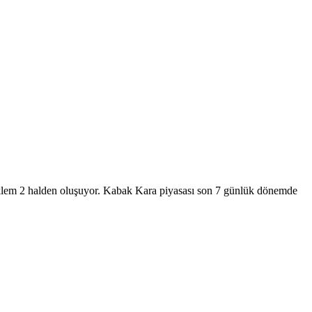
klem
2
halden oluşuyor.
Kabak Kara
piyasası
son 7 günlük dönemde