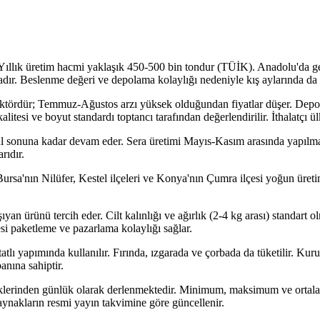
 Yıllık üretim hacmi yaklaşık 450-500 bin tondur (TÜİK). Anadolu'da gel
adır. Beslenme değeri ve depolama kolaylığı nedeniyle kış aylarında da 
 faktördür; Temmuz-Ağustos arzı yüksek olduğundan fiyatlar düşer. Depo
alitesi ve boyut standardı toptancı tarafından değerlendirilir. İthalatçı ül
lül sonuna kadar devam eder. Sera üretimi Mayıs-Kasım arasında yapıl
rıdır.
Bursa'nın Nilüfer, Kestel ilçeleri ve Konya'nın Çumra ilçesi yoğun üretim
yan ürünü tercih eder. Cilt kalınlığı ve ağırlık (2-4 kg arası) standart o
si paketleme ve pazarlama kolaylığı sağlar.
ı yapımında kullanılır. Fırında, ızgarada ve çorbada da tüketilir. Kuru f
anına sahiptir.
klerinden günlük olarak derlenmektedir. Minimum, maksimum ve ortalama 
kaynakların resmi yayın takvimine göre güncellenir.