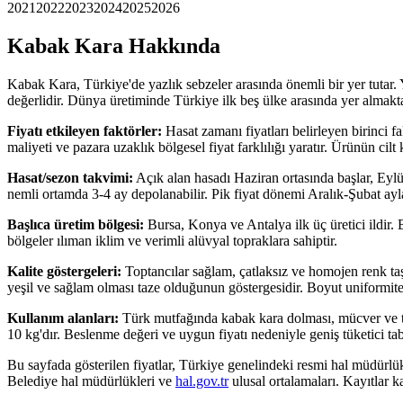
2021
2022
2023
2024
2025
2026
Kabak Kara
Hakkında
Kabak Kara, Türkiye'de yazlık sebzeler arasında önemli bir yer tutar.
değerlidir. Dünya üretiminde Türkiye ilk beş ülke arasında yer almakt
Fiyatı etkileyen faktörler:
Hasat zamanı fiyatları belirleyen birinci
maliyeti ve pazara uzaklık bölgesel fiyat farklılığı yaratır. Ürünün cilt k
Hasat/sezon takvimi:
Açık alan hasadı Haziran ortasında başlar, Ey
nemli ortamda 3-4 ay depolanabilir. Pik fiyat dönemi Aralık-Şubat ayla
Başlıca üretim bölgesi:
Bursa, Konya ve Antalya ilk üç üretici ildir. 
bölgeler ılıman iklim ve verimli alüvyal topraklara sahiptir.
Kalite göstergeleri:
Toptancılar sağlam, çatlaksız ve homojen renk taşı
yeşil ve sağlam olması taze olduğunun göstergesidir. Boyut uniformite
Kullanım alanları:
Türk mutfağında kabak kara dolması, mücver ve tatl
10 kg'dır. Beslenme değeri ve uygun fiyatı nedeniyle geniş tüketici tab
Bu sayfada gösterilen fiyatlar, Türkiye genelindeki resmi hal müdürlü
Belediye hal müdürlükleri ve
hal.gov.tr
ulusal ortalamaları. Kayıtlar 