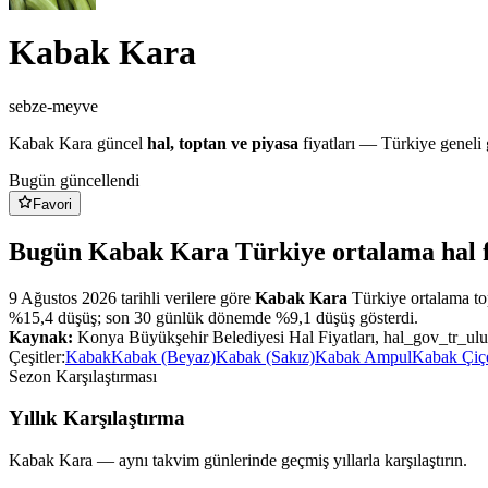
Kabak Kara
sebze-meyve
Kabak Kara
güncel
hal, toptan ve piyasa
fiyatları — Türkiye geneli 
Bugün güncellendi
Favori
Bugün Kabak Kara Türkiye ortalama hal f
9 Ağustos 2026
tarihli verilere göre
Kabak Kara
Türkiye ortalama top
%
15,4
düşüş
;
son 30 günlük dönemde %
9,1
düşüş
gösterdi.
Kaynak:
Konya Büyükşehir Belediyesi Hal Fiyatları, hal_gov_tr_ulu
Çeşitler:
Kabak
Kabak (Beyaz)
Kabak (Sakız)
Kabak Ampul
Kabak Çiç
Sezon Karşılaştırması
Yıllık Karşılaştırma
Kabak Kara
— aynı takvim günlerinde geçmiş yıllarla karşılaştırın.