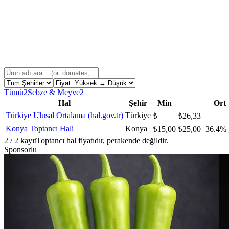
Tümü
2
Sebze & Meyve
2
Hal
Şehir
Min
Ort
Türkiye Ulusal Ortalama (hal.gov.tr)
Türkiye
₺
—
₺
26,33
Konya Toptancı Hali
Konya
₺
15,00
₺
25,00
+
36.4
% 
2
/
2
kayıt
Toptancı hal fiyatıdır, perakende değildir.
Sponsorlu