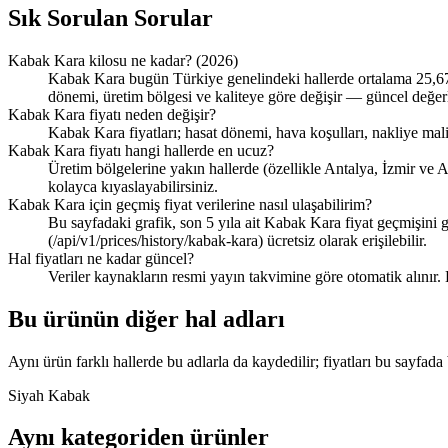
Sık Sorulan Sorular
Kabak Kara kilosu ne kadar? (2026)
Kabak Kara bugün Türkiye genelindeki hallerde ortalama 25,67 T
dönemi, üretim bölgesi ve kaliteye göre değişir — güncel değerle
Kabak Kara fiyatı neden değişir?
Kabak Kara fiyatları; hasat dönemi, hava koşulları, nakliye mali
Kabak Kara fiyatı hangi hallerde en ucuz?
Üretim bölgelerine yakın hallerde (özellikle Antalya, İzmir ve A
kolayca kıyaslayabilirsiniz.
Kabak Kara için geçmiş fiyat verilerine nasıl ulaşabilirim?
Bu sayfadaki grafik, son 5 yıla ait Kabak Kara fiyat geçmişini 
(/api/v1/prices/history/kabak-kara) ücretsiz olarak erişilebilir.
Hal fiyatları ne kadar güncel?
Veriler kaynakların resmi yayın takvimine göre otomatik alınır.
Bu ürünün diğer hal adları
Aynı ürün farklı hallerde bu adlarla da kaydedilir; fiyatları bu sayfada bi
Siyah Kabak
Aynı kategoriden ürünler