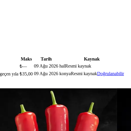
Maks
Tarih
Kaynak
09 Ağu 2026
hal
Resmi kaynak
₺
—
09 Ağu 2026
konya
Resmi kaynak
Doğrulanabilir
geçen yıla
₺
35,00