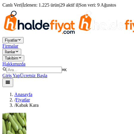
Canlı Veri
|
İzlenen:
1.225 ürün
|
29 aktif il
|
Son veri:
9 Ağustos
Fiyatlar
Firmalar
İlanlar
Takibim
Hakkımızda
⌘K
Giriş Yap
Ücretsiz Başla
Anasayfa
/
Fiyatlar
/
Kabak Kara