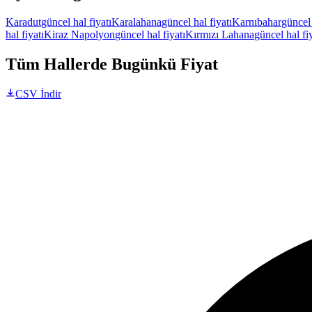
Karadut
güncel hal fiyatı
Karalahana
güncel hal fiyatı
Karnıbahar
güncel 
hal fiyatı
Kiraz Napolyon
güncel hal fiyatı
Kırmızı Lahana
güncel hal fi
Tüm Hallerde Bugünkü Fiyat
CSV İndir