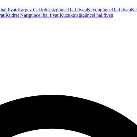
hal fiyatı
Karpuz Çekirdeksiz
güncel hal fiyatı
Kavun
güncel hal fiyatı
Ka
yatı
Kudret Narı
güncel hal fiyatı
Kuzukulağı
güncel hal fiyatı