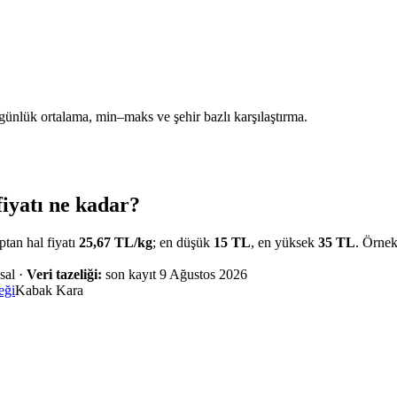
günlük ortalama, min–maks ve şehir bazlı karşılaştırma.
iyatı ne kadar?
tan hal fiyatı
25,67
TL/
kg
; en düşük
15
TL
, en yüksek
35
TL
. Örne
sal
·
Veri tazeliği:
son kayıt
9 Ağustos 2026
eği
Kabak Kara