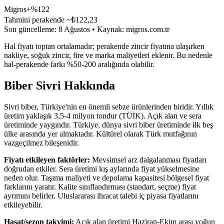
Migros
+%122
Tahmini perakende ~₺
122,23
Son güncelleme:
8 Ağustos
• Kaynak:
migros.com.tr
Hal fiyatı toptan ortalamadır; perakende zincir fiyatına ulaşırken
nakliye, soğuk zincir, fire ve marka maliyetleri eklenir. Bu nedenle
hal-perakende farkı %50-200 aralığında olabilir.
Biber Sivri
Hakkında
Sivri biber, Türkiye'nin en önemli sebze ürünlerinden biridir. Yıllık
üretim yaklaşık 3,5-4 milyon tondur (TÜİK). Açık alan ve sera
üretiminde yaygındır. Türkiye, dünya sivri biber üretiminde ilk beş
ülke arasında yer almaktadır. Kültürel olarak Türk mutfağının
vazgeçilmez bileşenidir.
Fiyatı etkileyen faktörler:
Mevsimsel arz dalgalanması fiyatları
doğrudan etkiler. Sera üretimi kış aylarında fiyat yükselmesine
neden olur. Taşıma maliyeti ve depolama kapasitesi bölgesel fiyat
farklarını yaratır. Kalite sınıflandırması (standart, seçme) fiyat
ayrımını belirler. Uluslararası ihracat talebi iç piyasa fiyatlarını
etkileyebilir.
Hasat/sezon takvimi:
Açık alan üretimi Haziran-Ekim arası yoğun