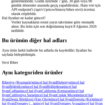
göstermektedir. Grafik üzerinde 7 gün, 30 gün veya 90
günlük dönemler arasında geçiş yapabilirsiniz. Ham veri için
API endpoint'i (/api/v1/prices/history/biber-sivri) ücretsiz
olarak erişilebilir.
Hal fiyatları ne kadar güncel?
Veriler kaynakların resmi yayın takvimine göre otomatik
alınır. Bu ürün için son doğrulanmış kayıt 8 Ağustos 2026
tarihlidir.
Bu ürünün diğer hal adları
Aynı ürün farklı hallerde bu adlarla da kaydedilir; fiyatları bu
sayfada birleştirilmiştir.
Sivri Biber
Aynı kategoriden ürünler
Biberiye (Rozmarin)
güncel hal fiyatı
Bluberry
güncel hal
fiyatı
Böğrülce
güncel hal fiyatı
Böğürtlen
güncel hal
fiyatı
Çağla
güncel hal fiyatı
California Kırmızı
güncel hal
fiyatı
Californiya Sarı
güncel hal fiyatı
Çıplak Mezgit
güncel hal
fiyatı
Deniz Börülcesi (Ege Otu)
güncel hal fiyatı
Dereotu (Kg)
güncel
hal fiyatı
Domates (...)
güncel hal fiyatı
Domates Ayaş
güncel hal fiyatı