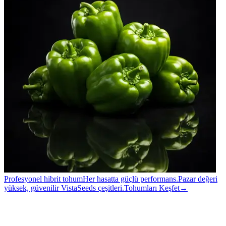
Profesyonel hibrit tohum
Her hasatta güçlü performans.
Pazar değeri
yüksek, güvenilir VistaSeeds çeşitleri.
Tohumları Keşfet
→