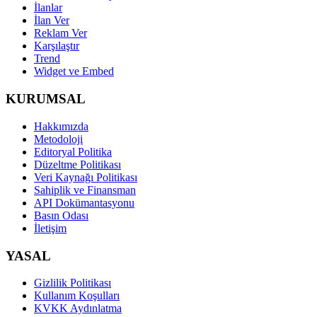
İlanlar
İlan Ver
Reklam Ver
Karşılaştır
Trend
Widget ve Embed
KURUMSAL
Hakkımızda
Metodoloji
Editoryal Politika
Düzeltme Politikası
Veri Kaynağı Politikası
Sahiplik ve Finansman
API Dokümantasyonu
Basın Odası
İletişim
YASAL
Gizlilik Politikası
Kullanım Koşulları
KVKK Aydınlatma