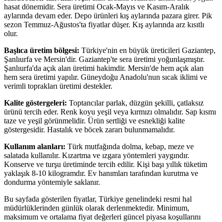
hasat dönemidir. Sera üretimi Ocak-Mayıs ve Kasım-Aralık
aylarında devam eder. Depo ürünleri kış aylarında pazara girer. Pik
sezon Temmuz-Ağustos'ta fiyatlar düşer. Kış aylarında arz kısıtlı
olur.
Başlıca üretim bölgesi:
Türkiye'nin en büyük üreticileri Gaziantep,
Şanlıurfa ve Mersin'dir. Gaziantep'te sera üretimi yoğunlaşmıştır.
Şanlıurfa'da açık alan üretimi hakimdir. Mersin'de hem açık alan
hem sera üretimi yapılır. Güneydoğu Anadolu'nun sıcak iklimi ve
verimli toprakları üretimi destekler.
Kalite göstergeleri:
Toptancılar parlak, düzgün şekilli, çatlaksız
ürünü tercih eder. Renk koyu yeşil veya kırmızı olmalıdır. Sap kısmı
taze ve yeşil görünmelidir. Ürün sertliği ve esnekliği kalite
göstergesidir. Hastalık ve böcek zararı bulunmamalıdır.
Kullanım alanları:
Türk mutfağında dolma, kebap, meze ve
salatada kullanılır. Kızartma ve ızgara yöntemleri yaygındır.
Konserve ve turşu üretiminde tercih edilir. Kişi başı yıllık tüketim
yaklaşık 8-10 kilogramdır. Ev hanımları tarafından kurutma ve
dondurma yöntemiyle saklanır.
Bu sayfada gösterilen fiyatlar, Türkiye genelindeki resmi hal
müdürlüklerinden günlük olarak derlenmektedir. Minimum,
maksimum ve ortalama fiyat değerleri güncel piyasa koşullarını