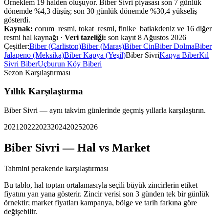
Örneklem
19
halden oluşuyor.
Biber Sivri
piyasası
son 7 günlük
dönemde %
4,3
düşüş
;
son 30 günlük dönemde %
30,4
yükseliş
gösterdi.
Kaynak:
corum_resmi, tokat_resmi, finike_batiakdeniz ve 16 diğer
resmi hal kaynağı
·
Veri tazeliği:
son kayıt
8 Ağustos 2026
Çeşitler:
Biber (Çarliston)
Biber (Maraş)
Biber Cin
Biber Dolma
Biber
Jalapeno (Meksika)
Biber Kapya (Yeşil)
Biber Sivri
Kapya Biber
Kıl
Sivri Biber
Uçburun Köy Biberi
Sezon Karşılaştırması
Yıllık Karşılaştırma
Biber Sivri
— aynı takvim günlerinde geçmiş yıllarla karşılaştırın.
2021
2022
2023
2024
2025
2026
Biber Sivri
— Hal vs Market
Tahmini perakende karşılaştırması
Bu tablo, hal toptan ortalamasıyla seçili büyük zincirlerin etiket
fiyatını yan yana gösterir. Zincir verisi son 3 günden tek bir günlük
örnektir; market fiyatları kampanya, bölge ve tarih farkına göre
değişebilir.