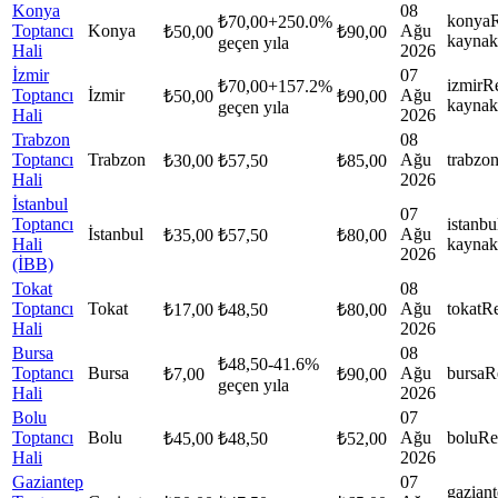
Konya
08
konya
₺
70,00
+
250.0
%
Toptancı
Konya
Ağu
₺
50,00
₺
90,00
kaynak
geçen yıla
Hali
2026
İzmir
07
izmir
R
₺
70,00
+
157.2
%
Toptancı
İzmir
Ağu
₺
50,00
₺
90,00
kaynak
geçen yıla
Hali
2026
Trabzon
08
Toptancı
Trabzon
Ağu
trabzo
₺
30,00
₺
57,50
₺
85,00
Hali
2026
İstanbul
07
Toptancı
istanbu
İstanbul
Ağu
₺
35,00
₺
57,50
₺
80,00
Hali
kaynak
2026
(İBB)
Tokat
08
Toptancı
Tokat
Ağu
tokat
Re
₺
17,00
₺
48,50
₺
80,00
Hali
2026
Bursa
08
₺
48,50
-41.6
%
Toptancı
Bursa
Ağu
bursa
R
₺
7,00
₺
90,00
geçen yıla
Hali
2026
Bolu
07
Toptancı
Bolu
Ağu
bolu
Re
₺
45,00
₺
48,50
₺
52,00
Hali
2026
Gaziantep
07
gazian