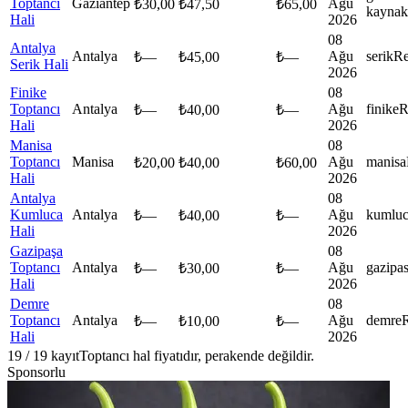
Toptancı
Gaziantep
Ağu
₺
30,00
₺
47,50
₺
65,00
kaynak
Hali
2026
08
Antalya
Antalya
Ağu
serik
Re
₺
—
₺
45,00
₺
—
Serik Hali
2026
Finike
08
Toptancı
Antalya
Ağu
finike
R
₺
—
₺
40,00
₺
—
Hali
2026
Manisa
08
Toptancı
Manisa
Ağu
manisa
₺
20,00
₺
40,00
₺
60,00
Hali
2026
Antalya
08
Kumluca
Antalya
Ağu
kumlu
₺
—
₺
40,00
₺
—
Hali
2026
Gazipaşa
08
Toptancı
Antalya
Ağu
gazipa
₺
—
₺
30,00
₺
—
Hali
2026
Demre
08
Toptancı
Antalya
Ağu
demre
₺
—
₺
10,00
₺
—
Hali
2026
19
/
19
kayıt
Toptancı hal fiyatıdır, perakende değildir.
Sponsorlu