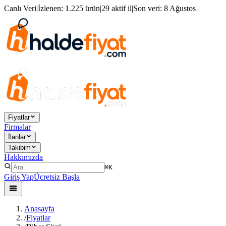
Canlı Veri
|
İzlenen:
1.225 ürün
|
29 aktif il
|
Son veri:
8 Ağustos
Fiyatlar
Firmalar
İlanlar
Takibim
Hakkımızda
⌘K
Giriş Yap
Ücretsiz Başla
Anasayfa
/
Fiyatlar