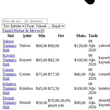
Tümü
19
Sebze & Meyve
19
Hal
Şehir
Min
Ort
Maks
Tarih
Yalova
08
Toptancı
Yalova
Ağu
yalova
₺
60,00
₺
90,00
₺
120,00
Hali
2026
Kayseri
08
kayseri
Toptancı
Kayseri
Ağu
₺
65,00
₺
82,50
₺
100,00
kaynak
Hali
2026
Çorum
08
Toptancı
Çorum
Ağu
corum
₺
75,00
₺
77,50
₺
80,00
Hali
2026
Kütahya
08
Toptancı
Kütahya
Ağu
kutahy
₺
45,00
₺
72,50
₺
100,00
Hali
2026
Denizli
08
denizli
₺
70,00
-30.0
%
Toptancı
Denizli
Ağu
₺
50,00
₺
90,00
kaynak
geçen yıla
Hali
2026