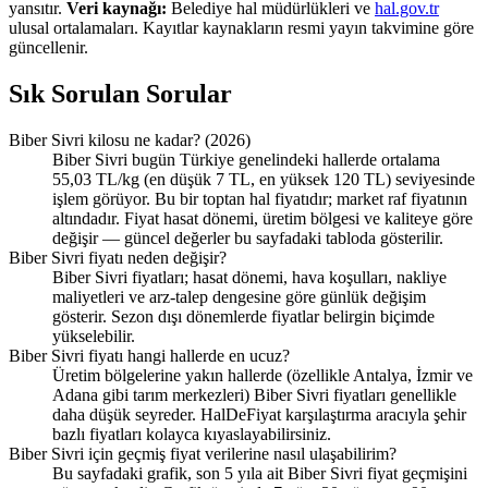
yansıtır.
Veri kaynağı:
Belediye hal müdürlükleri ve
hal.gov.tr
ulusal ortalamaları. Kayıtlar kaynakların resmi yayın takvimine göre
güncellenir.
Sık Sorulan Sorular
Biber Sivri kilosu ne kadar? (2026)
Biber Sivri bugün Türkiye genelindeki hallerde ortalama
55,03 TL/kg (en düşük 7 TL, en yüksek 120 TL) seviyesinde
işlem görüyor. Bu bir toptan hal fiyatıdır; market raf fiyatının
altındadır. Fiyat hasat dönemi, üretim bölgesi ve kaliteye göre
değişir — güncel değerler bu sayfadaki tabloda gösterilir.
Biber Sivri fiyatı neden değişir?
Biber Sivri fiyatları; hasat dönemi, hava koşulları, nakliye
maliyetleri ve arz-talep dengesine göre günlük değişim
gösterir. Sezon dışı dönemlerde fiyatlar belirgin biçimde
yükselebilir.
Biber Sivri fiyatı hangi hallerde en ucuz?
Üretim bölgelerine yakın hallerde (özellikle Antalya, İzmir ve
Adana gibi tarım merkezleri) Biber Sivri fiyatları genellikle
daha düşük seyreder. HalDeFiyat karşılaştırma aracıyla şehir
bazlı fiyatları kolayca kıyaslayabilirsiniz.
Biber Sivri için geçmiş fiyat verilerine nasıl ulaşabilirim?
Bu sayfadaki grafik, son 5 yıla ait Biber Sivri fiyat geçmişini