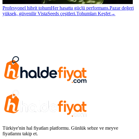
Profesyonel hibrit tohum
Her hasatta güçlü performans.
Pazar değeri
yüksek, güvenilir VistaSeeds çeşitleri.
Tohumları Keşfet
→
Türkiye'nin hal fiyatları platformu. Günlük sebze ve meyve
fiyatlarını takip et.