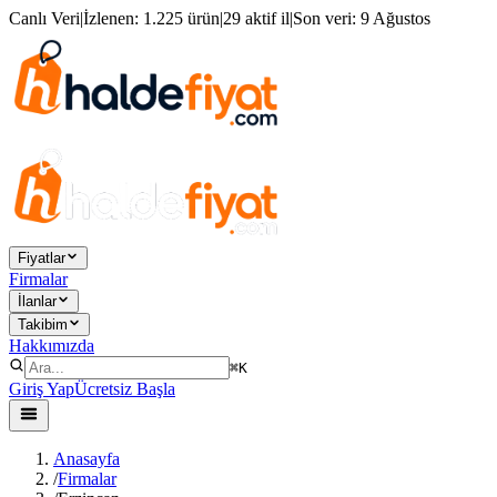
Canlı Veri
|
İzlenen:
1.225 ürün
|
29 aktif il
|
Son veri:
9 Ağustos
Fiyatlar
Firmalar
İlanlar
Takibim
Hakkımızda
⌘K
Giriş Yap
Ücretsiz Başla
Anasayfa
/
Firmalar