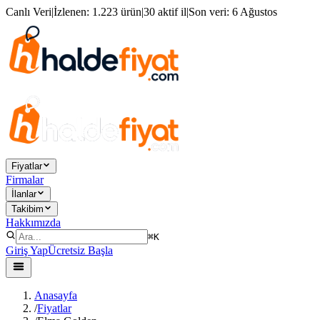
Canlı Veri
|
İzlenen:
1.223 ürün
|
30 aktif il
|
Son veri:
6 Ağustos
Fiyatlar
Firmalar
İlanlar
Takibim
Hakkımızda
⌘K
Giriş Yap
Ücretsiz Başla
Anasayfa
/
Fiyatlar