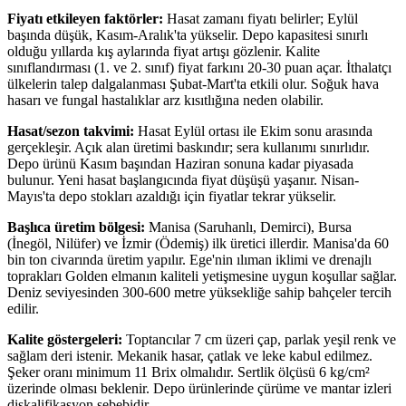
Fiyatı etkileyen faktörler:
Hasat zamanı fiyatı belirler; Eylül
başında düşük, Kasım-Aralık'ta yükselir. Depo kapasitesi sınırlı
olduğu yıllarda kış aylarında fiyat artışı gözlenir. Kalite
sınıflandırması (1. ve 2. sınıf) fiyat farkını 20-30 puan açar. İthalatçı
ülkelerin talep dalgalanması Şubat-Mart'ta etkili olur. Soğuk hava
hasarı ve fungal hastalıklar arz kısıtlığına neden olabilir.
Hasat/sezon takvimi:
Hasat Eylül ortası ile Ekim sonu arasında
gerçekleşir. Açık alan üretimi baskındır; sera kullanımı sınırlıdır.
Depo ürünü Kasım başından Haziran sonuna kadar piyasada
bulunur. Yeni hasat başlangıcında fiyat düşüşü yaşanır. Nisan-
Mayıs'ta depo stokları azaldığı için fiyatlar tekrar yükselir.
Başlıca üretim bölgesi:
Manisa (Saruhanlı, Demirci), Bursa
(İnegöl, Nilüfer) ve İzmir (Ödemiş) ilk üretici illerdir. Manisa'da 60
bin ton civarında üretim yapılır. Ege'nin ılıman iklimi ve drenajlı
toprakları Golden elmanın kaliteli yetişmesine uygun koşullar sağlar.
Deniz seviyesinden 300-600 metre yüksekliğe sahip bahçeler tercih
edilir.
Kalite göstergeleri:
Toptancılar 7 cm üzeri çap, parlak yeşil renk ve
sağlam deri istenir. Mekanik hasar, çatlak ve leke kabul edilmez.
Şeker oranı minimum 11 Brix olmalıdır. Sertlik ölçüsü 6 kg/cm²
üzerinde olması beklenir. Depo ürünlerinde çürüme ve mantar izleri
diskalifikasyon sebebidir.