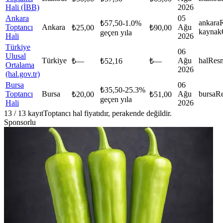
Hali (İBB)
2026
Ankara
05
ankara
₺
57,50
-1.0
%
Toptancı
Ankara
Ağu
₺
25,00
₺
90,00
kaynak
geçen yıla
Hali
2026
Türkiye
06
Ulusal
Türkiye
Ağu
hal
Resm
₺
—
₺
52,16
₺
—
Ortalama
2026
(hal.gov.tr)
Bursa
06
₺
35,50
-25.3
%
Toptancı
Bursa
Ağu
bursa
Re
₺
20,00
₺
51,00
geçen yıla
Hali
2026
13
/
13
kayıt
Toptancı hal fiyatıdır, perakende değildir.
Sponsorlu