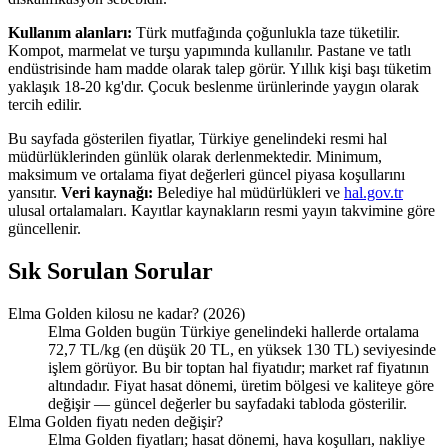
Kullanım alanları:
Türk mutfağında çoğunlukla taze tüketilir.
Kompot, marmelat ve turşu yapımında kullanılır. Pastane ve tatlı
endüstrisinde ham madde olarak talep görür. Yıllık kişi başı tüketim
yaklaşık 18-20 kg'dır. Çocuk beslenme ürünlerinde yaygın olarak
tercih edilir.
Bu sayfada gösterilen fiyatlar, Türkiye genelindeki resmi hal
müdürlüklerinden günlük olarak derlenmektedir. Minimum,
maksimum ve ortalama fiyat değerleri güncel piyasa koşullarını
yansıtır.
Veri kaynağı:
Belediye hal müdürlükleri ve
hal.gov.tr
ulusal ortalamaları. Kayıtlar kaynakların resmi yayın takvimine göre
güncellenir.
Sık Sorulan Sorular
Elma Golden kilosu ne kadar? (2026)
Elma Golden bugün Türkiye genelindeki hallerde ortalama
72,7 TL/kg (en düşük 20 TL, en yüksek 130 TL) seviyesinde
işlem görüyor. Bu bir toptan hal fiyatıdır; market raf fiyatının
altındadır. Fiyat hasat dönemi, üretim bölgesi ve kaliteye göre
değişir — güncel değerler bu sayfadaki tabloda gösterilir.
Elma Golden fiyatı neden değişir?
Elma Golden fiyatları; hasat dönemi, hava koşulları, nakliye