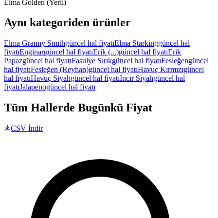
Elma Golden (Yerli)
Aynı kategoriden ürünler
Elma Granny Smıth
güncel hal fiyatı
Elma Starking
güncel hal
fiyatı
Enginar
güncel hal fiyatı
Erik (...)
güncel hal fiyatı
Erik
Papaz
güncel hal fiyatı
Fasulye Sırık
güncel hal fiyatı
Fesleğen
güncel
hal fiyatı
Fesleğen (Reyhan)
güncel hal fiyatı
Havuç Kırmızı
güncel
hal fiyatı
Havuç Siyah
güncel hal fiyatı
İncir Siyah
güncel hal
fiyatı
Jalapeno
güncel hal fiyatı
Tüm Hallerde Bugünkü Fiyat
CSV İndir