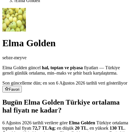
/
Elma Golden
Elma Golden
sebze-meyve
Elma Golden
güncel
hal, toptan ve piyasa
fiyatları — Türkiye
geneli günlük ortalama, min–maks ve şehir bazlı karşılaştırma.
Son güncelleme dün
; en son 6 Ağustos 2026 tarihli veri gösteriliyor
Favori
Bugün Elma Golden Türkiye ortalama
hal fiyatı ne kadar?
6 Ağustos 2026
tarihli verilere göre
Elma Golden
Türkiye ortalama
toptan hal fiyatı
72,7
TL/
kg
; en düşük
20
TL
, en yüksek
130
TL
.