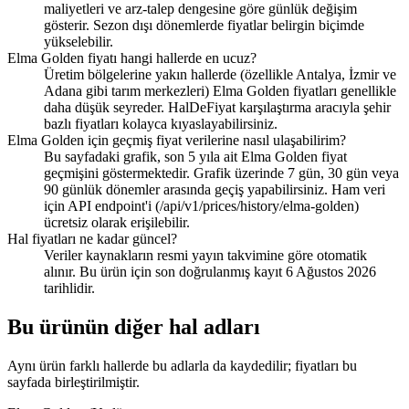
maliyetleri ve arz-talep dengesine göre günlük değişim
gösterir. Sezon dışı dönemlerde fiyatlar belirgin biçimde
yükselebilir.
Elma Golden fiyatı hangi hallerde en ucuz?
Üretim bölgelerine yakın hallerde (özellikle Antalya, İzmir ve
Adana gibi tarım merkezleri) Elma Golden fiyatları genellikle
daha düşük seyreder. HalDeFiyat karşılaştırma aracıyla şehir
bazlı fiyatları kolayca kıyaslayabilirsiniz.
Elma Golden için geçmiş fiyat verilerine nasıl ulaşabilirim?
Bu sayfadaki grafik, son 5 yıla ait Elma Golden fiyat
geçmişini göstermektedir. Grafik üzerinde 7 gün, 30 gün veya
90 günlük dönemler arasında geçiş yapabilirsiniz. Ham veri
için API endpoint'i (/api/v1/prices/history/elma-golden)
ücretsiz olarak erişilebilir.
Hal fiyatları ne kadar güncel?
Veriler kaynakların resmi yayın takvimine göre otomatik
alınır. Bu ürün için son doğrulanmış kayıt 6 Ağustos 2026
tarihlidir.
Bu ürünün diğer hal adları
Aynı ürün farklı hallerde bu adlarla da kaydedilir; fiyatları bu
sayfada birleştirilmiştir.