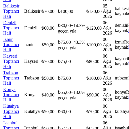
Balıkesir
05
balikesi
Toptancı
Balıkesir
Ağu
₺
70,00
₺
100,00
₺
130,00
kaynak
Hali
2026
Denizli
06
denizli
₺
80,00
+
14.3
%
Toptancı
Denizli
Ağu
₺
60,00
₺
120,00
kaynak
geçen yıla
Hali
2026
İzmir
06
izmir
Re
₺
75,00
+
43.3
%
Toptancı
İzmir
Ağu
₺
50,00
₺
100,00
kaynak
geçen yıla
Hali
2026
Kayseri
06
kayseri
Toptancı
Kayseri
Ağu
₺
70,00
₺
75,00
₺
80,00
kaynak
Hali
2026
Trabzon
06
Toptancı
Trabzon
Ağu
trabzon
₺
50,00
₺
75,00
₺
100,00
Hali
2026
Konya
06
konya
R
₺
65,00
+
13.0
%
Toptancı
Konya
Ağu
₺
40,00
₺
90,00
kaynak
geçen yıla
Hali
2026
Kütahya
06
Toptancı
Kütahya
Ağu
kutahy
₺
50,00
₺
60,00
₺
70,00
Hali
2026
İstanbul
06
Toptancı
İstanbul
Ağu
istanbul
₺
50,00
₺
57,50
₺
65,00