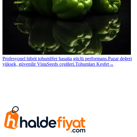
Profesyonel hibrit tohum
Her hasatta güçlü performans.
Pazar değeri
yüksek, güvenilir VistaSeeds çeşitleri.
Tohumları Keşfet
→