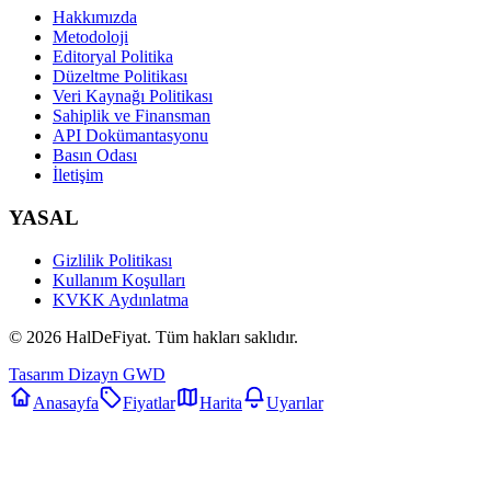
Hakkımızda
Metodoloji
Editoryal Politika
Düzeltme Politikası
Veri Kaynağı Politikası
Sahiplik ve Finansman
API Dokümantasyonu
Basın Odası
İletişim
YASAL
Gizlilik Politikası
Kullanım Koşulları
KVKK Aydınlatma
©
2026
HalDeFiyat
. Tüm hakları saklıdır.
Tasarım Dizayn GWD
Anasayfa
Fiyatlar
Harita
Uyarılar