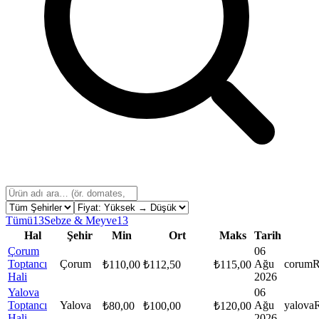
Tümü
13
Sebze & Meyve
13
Hal
Şehir
Min
Ort
Maks
Tarih
Çorum
06
Toptancı
Çorum
Ağu
corum
R
₺
110,00
₺
112,50
₺
115,00
Hali
2026
Yalova
06
Toptancı
Yalova
Ağu
yalova
₺
80,00
₺
100,00
₺
120,00
Hali
2026