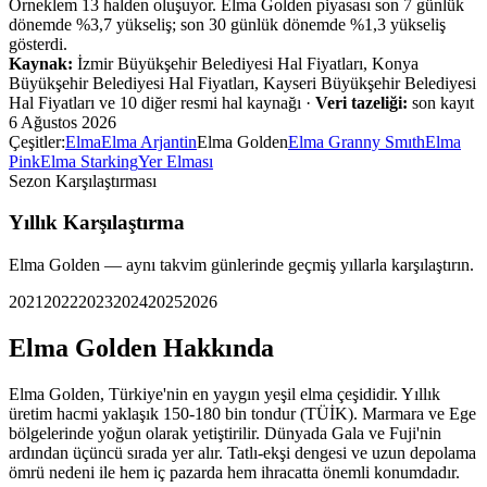
Örneklem
13
halden oluşuyor.
Elma Golden
piyasası
son 7 günlük
dönemde %
3,7
yükseliş
;
son 30 günlük dönemde %
1,3
yükseliş
gösterdi.
Kaynak:
İzmir Büyükşehir Belediyesi Hal Fiyatları, Konya
Büyükşehir Belediyesi Hal Fiyatları, Kayseri Büyükşehir Belediyesi
Hal Fiyatları ve 10 diğer resmi hal kaynağı
·
Veri tazeliği:
son kayıt
6 Ağustos 2026
Çeşitler:
Elma
Elma Arjantin
Elma Golden
Elma Granny Smıth
Elma
Pink
Elma Starking
Yer Elması
Sezon Karşılaştırması
Yıllık Karşılaştırma
Elma Golden
— aynı takvim günlerinde geçmiş yıllarla karşılaştırın.
2021
2022
2023
2024
2025
2026
Elma Golden
Hakkında
Elma Golden, Türkiye'nin en yaygın yeşil elma çeşididir. Yıllık
üretim hacmi yaklaşık 150-180 bin tondur (TÜİK). Marmara ve Ege
bölgelerinde yoğun olarak yetiştirilir. Dünyada Gala ve Fuji'nin
ardından üçüncü sırada yer alır. Tatlı-ekşi dengesi ve uzun depolama
ömrü nedeni ile hem iç pazarda hem ihracatta önemli konumdadır.