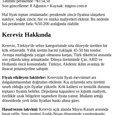
Tahmini perakende ~₺
154,50
Son güncelleme:
8 Ağustos
• Kaynak:
migros.com.tr
Hal fiyatı toptan ortalamadır; perakende zincir fiyatına ulaşırken
nakliye, soğuk zincir, fire ve marka maliyetleri eklenir. Bu nedenle
hal-perakende farkı %50-200 aralığında olabilir.
Kereviz
Hakkında
Kereviz, Türkiye'de sebze kategorisinde orta düzeyde üretilen bir
kök sebzesidir. Yıllık üretim hacmi yaklaşık 45-50 bin tondur.
Avrupa mutfağında yaygın olmasına karşın, Türk tüketicisi arasında
son yıllarda talep artmaktadır. Dünya üretiminde Çin, ABD ve
Hollanda öncü konumdadır. Türkiye, Akdeniz iklim avantajı ile
ihracat potansiyeline sahiptir.
Fiyatı etkileyen faktörler:
Kerevizin fiyatı mevsimsel arz
dalgalanmasından doğrudan etkilenir. Kış aylarında sera üretimi
sınırlı olduğu için fiyatlar yükselir. Kök kalitesi ve temizlik durumu
toptancı fiyatını belirler. Depolama kapasitesi ve lojistik maliyeti,
özellikle uzak bölgelere taşınırken fiyata yansır. İthalatın arttığı
dönemlerde yerli ürün fiyatları baskı altına girer.
Hasat/sezon takvimi:
Kereviz açık alanda Mayıs-Kasım arasında
hasat edilir. Sera üretimi Aralık-Nisan döneminde yapılmaktadır.