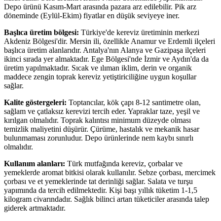
Depo ürünü Kasım-Mart arasında pazara arz edilebilir. Pik arz
döneminde (Eylül-Ekim) fiyatlar en düşük seviyeye iner.
Başlıca üretim bölgesi:
Türkiye'de kereviz üretiminin merkezi
Akdeniz Bölgesi'dir. Mersin ili, özellikle Anamur ve Erdemli ilçeleri
başlıca üretim alanlarıdır. Antalya'nın Alanya ve Gazipaşa ilçeleri
ikinci sırada yer almaktadır. Ege Bölgesi'nde İzmir ve Aydın'da da
üretim yapılmaktadır. Sıcak ve ılıman iklim, derin ve organik
maddece zengin toprak kereviz yetiştiriciliğine uygun koşullar
sağlar.
Kalite göstergeleri:
Toptancılar, kök çapı 8-12 santimetre olan,
sağlam ve çatlaksız kerevizi tercih eder. Yapraklar taze, yeşil ve
kırılgan olmalıdır. Toprak kalıntısı minimum düzeyde olması
temizlik maliyetini düşürür. Çürüme, hastalık ve mekanik hasar
bulunmaması zorunludur. Depo ürünlerinde nem kaybı sınırlı
olmalıdır.
Kullanım alanları:
Türk mutfağında kereviz, çorbalar ve
yemeklerde aromat bitkisi olarak kullanılır. Sebze çorbası, mercimek
çorbası ve et yemeklerinde tat derinliği sağlar. Salata ve turşu
yapımında da tercih edilmektedir. Kişi başı yıllık tüketim 1-1,5
kilogram civarındadır. Sağlık bilinci artan tüketiciler arasında talep
giderek artmaktadır.