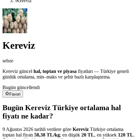
/
Kereviz
Kereviz
sebze
Kereviz
güncel
hal, toptan ve piyasa
fiyatları — Türkiye geneli
günlük ortalama, min–maks ve şehir bazlı karşılaştırma.
Bugün güncellendi
Favori
Bugün Kereviz Türkiye ortalama hal
fiyatı ne kadar?
9 Ağustos 2026
tarihli verilere göre
Kereviz
Türkiye ortalama
toptan hal fiyatı
58,38
TL/
kg
; en düşük
20
TL
, en yüksek
120
TL
.