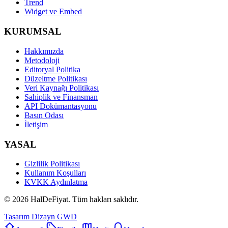
Trend
Widget ve Embed
KURUMSAL
Hakkımızda
Metodoloji
Editoryal Politika
Düzeltme Politikası
Veri Kaynağı Politikası
Sahiplik ve Finansman
API Dokümantasyonu
Basın Odası
İletişim
YASAL
Gizlilik Politikası
Kullanım Koşulları
KVKK Aydınlatma
©
2026
HalDeFiyat
. Tüm hakları saklıdır.
Tasarım Dizayn GWD