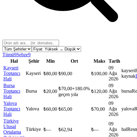
Tümü
9
Sebze
9
Hal
Şehir
Min
Ort
Maks
Tarih
Kayseri
09
kayseri
Toptancı
Kayseri
Ağu
₺
80,00
₺
90,00
₺
100,00
kaynak
Hali
2026
Bursa
09
₺
70,00
+
180.0
%
Toptancı
Bursa
Ağu
bursa
Re
₺
20,00
₺
120,00
geçen yıla
Hali
2026
Yalova
09
Toptancı
Yalova
Ağu
yalova
R
₺
60,00
₺
65,00
₺
70,00
Hali
2026
Türkiye
09
Ulusal
Türkiye
Ağu
hal
Resm
₺
—
₺
62,94
₺
—
Ortalama
2026