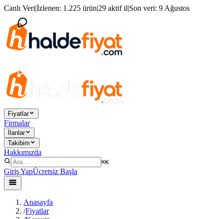
Canlı Veri
|
İzlenen:
1.225 ürün
|
29 aktif il
|
Son veri:
9 Ağustos
Fiyatlar
Firmalar
İlanlar
Takibim
Hakkımızda
⌘K
Giriş Yap
Ücretsiz Başla
Anasayfa
/
Fiyatlar