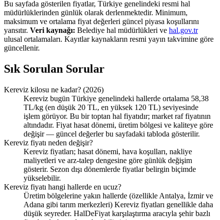
Bu sayfada gösterilen fiyatlar, Türkiye genelindeki resmi hal
müdürlüklerinden günlük olarak derlenmektedir. Minimum,
maksimum ve ortalama fiyat değerleri güncel piyasa koşullarını
yansıtır.
Veri kaynağı:
Belediye hal müdürlükleri ve
hal.gov.tr
ulusal ortalamaları. Kayıtlar kaynakların resmi yayın takvimine göre
güncellenir.
Sık Sorulan Sorular
Kereviz kilosu ne kadar? (2026)
Kereviz bugün Türkiye genelindeki hallerde ortalama 58,38
TL/kg (en düşük 20 TL, en yüksek 120 TL) seviyesinde
işlem görüyor. Bu bir toptan hal fiyatıdır; market raf fiyatının
altındadır. Fiyat hasat dönemi, üretim bölgesi ve kaliteye göre
değişir — güncel değerler bu sayfadaki tabloda gösterilir.
Kereviz fiyatı neden değişir?
Kereviz fiyatları; hasat dönemi, hava koşulları, nakliye
maliyetleri ve arz-talep dengesine göre günlük değişim
gösterir. Sezon dışı dönemlerde fiyatlar belirgin biçimde
yükselebilir.
Kereviz fiyatı hangi hallerde en ucuz?
Üretim bölgelerine yakın hallerde (özellikle Antalya, İzmir ve
Adana gibi tarım merkezleri) Kereviz fiyatları genellikle daha
düşük seyreder. HalDeFiyat karşılaştırma aracıyla şehir bazlı