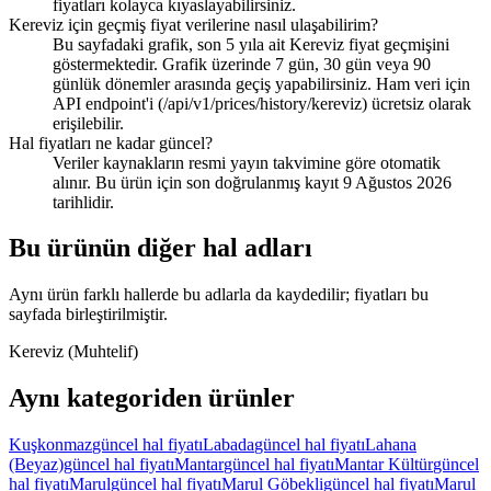
fiyatları kolayca kıyaslayabilirsiniz.
Kereviz için geçmiş fiyat verilerine nasıl ulaşabilirim?
Bu sayfadaki grafik, son 5 yıla ait Kereviz fiyat geçmişini
göstermektedir. Grafik üzerinde 7 gün, 30 gün veya 90
günlük dönemler arasında geçiş yapabilirsiniz. Ham veri için
API endpoint'i (/api/v1/prices/history/kereviz) ücretsiz olarak
erişilebilir.
Hal fiyatları ne kadar güncel?
Veriler kaynakların resmi yayın takvimine göre otomatik
alınır. Bu ürün için son doğrulanmış kayıt 9 Ağustos 2026
tarihlidir.
Bu ürünün diğer hal adları
Aynı ürün farklı hallerde bu adlarla da kaydedilir; fiyatları bu
sayfada birleştirilmiştir.
Kereviz (Muhtelif)
Aynı kategoriden ürünler
Kuşkonmaz
güncel hal fiyatı
Labada
güncel hal fiyatı
Lahana
(Beyaz)
güncel hal fiyatı
Mantar
güncel hal fiyatı
Mantar Kültür
güncel
hal fiyatı
Marul
güncel hal fiyatı
Marul Göbekli
güncel hal fiyatı
Marul