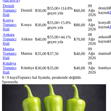
(hal.gov.tr)
Denizli
09
denizli
R
₺
55,00
+
114.8
%
Toptancı
Denizli
Ağu
₺
50,00
₺
60,00
kaynak
geçen yıla
Hali
2026
Konya
09
konya
R
₺
55,00
+
15.8
%
Toptancı
Konya
Ağu
₺
30,00
₺
80,00
kaynak
geçen yıla
Hali
2026
Ankara
08
ankara
R
₺
55,00
+
44.1
%
Toptancı
Ankara
Ağu
₺
40,00
₺
70,00
kaynak
geçen yıla
Hali
2026
Manisa
09
Toptancı
Manisa
Ağu
manisa
₺
35,00
₺
37,50
₺
40,00
Hali
2026
Kütahya
09
Toptancı
Kütahya
Ağu
kutahya
₺
30,00
₺
35,00
₺
40,00
Hali
2026
9
/
9
kayıt
Toptancı hal fiyatıdır, perakende değildir.
Sponsorlu