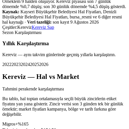
Örneklem
9
halden oluşuyor.
Kereviz
piyasası
son 7 günlük
dönemde %
0,7
düşüş
;
son 30 günlük dönemde %
4,5
düşüş
gösterdi.
Kaynak:
Kayseri Büyükşehir Belediyesi Hal Fiyatları, Denizli
Büyükşehir Belediyesi Hal Fiyatları, bursa_resmi ve 6 diğer resmi
hal kaynağı
·
Veri tazeliği:
son kayıt
9 Ağustos 2026
Çeşitler:
Kereviz
Kereviz Sap
Sezon Karşılaştırması
Yıllık Karşılaştırma
Kereviz
— aynı takvim günlerinde geçmiş yıllarla karşılaştırın.
2022
2023
2024
2025
2026
Kereviz
— Hal vs Market
Tahmini perakende karşılaştırması
Bu tablo, hal toptan ortalamasıyla seçili büyük zincirlerin etiket
fiyatını yan yana gösterir. Zincir verisi son 3 günden tek bir günlük
örnektir; market fiyatları kampanya, bölge ve tarih farkına göre
değişebilir.
Migros
+%165