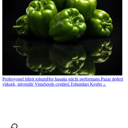
Profesyonel hibrit tohum
Her hasatta güçlü performans.
Pazar değeri
yüksek, güvenilir VistaSeeds çeşitleri.
Tohumları Keşfet
→