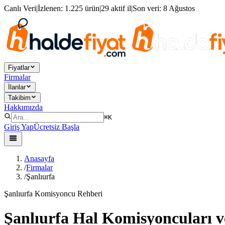
Canlı Veri
|
İzlenen:
1.225 ürün
|
29 aktif il
|
Son veri:
8 Ağustos
Fiyatlar
Firmalar
İlanlar
Takibim
Hakkımızda
⌘K
Giriş Yap
Ücretsiz Başla
Anasayfa
/
Firmalar
/
Şanlıurfa
Şanlıurfa Komisyoncu Rehberi
Şanlıurfa Hal Komisyoncuları v