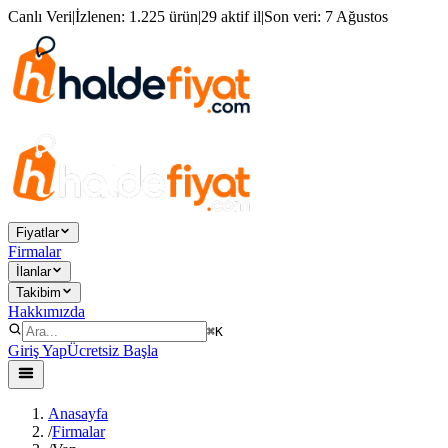
Canlı Veri
|
İzlenen:
1.225 ürün
|
29 aktif il
|
Son veri:
7 Ağustos
Fiyatlar
Firmalar
İlanlar
Takibim
Hakkımızda
⌘K
Giriş Yap
Ücretsiz Başla
Anasayfa
/
Firmalar