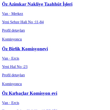
Öz Azimkar Nakliye Taahhüt İşleri
Van
· Merkez
Yeni Sebze Hali No :11-84
Profil detayları
Komisyoncu
Öz Birlik Komisyonevi
Van
· Ercis
Yeni Hal No :23
Profil detayları
Komisyoncu
Öz Kırbaçlar Komisyon evi
Van
· Ercis