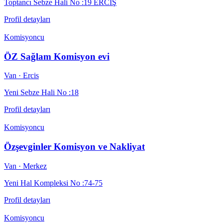
Toptancı Sebze Hali No :19 ERCİŞ
Profil detayları
Komisyoncu
ÖZ Sağlam Komisyon evi
Van
· Ercis
Yeni Sebze Hali No :18
Profil detayları
Komisyoncu
Özşevginler Komisyon ve Nakliyat
Van
· Merkez
Yeni Hal Kompleksi No :74-75
Profil detayları
Komisyoncu