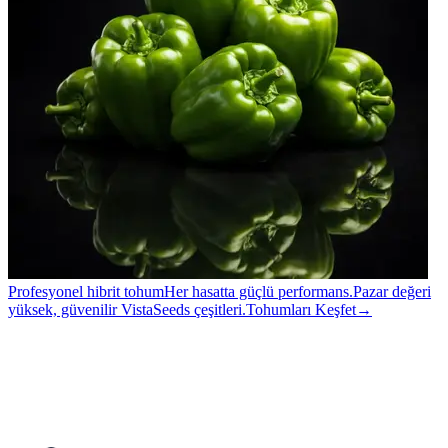
Profesyonel hibrit tohum
Her hasatta güçlü performans.
Pazar değeri
yüksek, güvenilir VistaSeeds çeşitleri.
Tohumları Keşfet
→