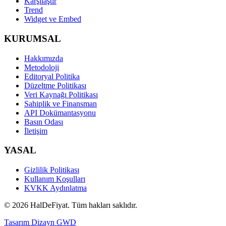
Karşılaştır
Trend
Widget ve Embed
KURUMSAL
Hakkımızda
Metodoloji
Editoryal Politika
Düzeltme Politikası
Veri Kaynağı Politikası
Sahiplik ve Finansman
API Dokümantasyonu
Basın Odası
İletişim
YASAL
Gizlilik Politikası
Kullanım Koşulları
KVKK Aydınlatma
©
2026
HalDeFiyat
. Tüm hakları saklıdır.
Tasarım Dizayn GWD