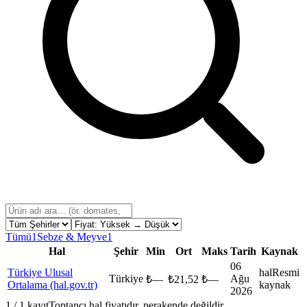
Tümü
1
Sebze & Meyve
1
Hal
Şehir
Min
Ort
Maks
Tarih
Kaynak
06
Türkiye Ulusal
hal
Resmi
Türkiye
Ağu
₺
—
₺
21,52
₺
—
Ortalama (hal.gov.tr)
kaynak
2026
1
/
1
kayıt
Toptancı hal fiyatıdır, perakende değildir.