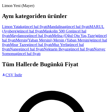
Limon Yeni (Mayer)
Aynı kategoriden ürünler
Limon Yatak
güncel hal fiyatı
Mandalina
güncel hal fiyatı
MARUL
(Aysberg)
güncel hal fiyatı
Maskolin 500 Gr
güncel hal
fiyatı
Maydanoz
güncel hal fiyatı
Melisa (Oğul Otu Yaş-Taze)
güncel
hal fiyatı
Mersin(Yaban Mersini) Mersin (Yaban Mersini)
güncel hal
fiyatı
Mısır Taze
güncel hal fiyatı
Muz Yerli
güncel hal
fiyatı
Nane
güncel hal fiyatı
Nektarin Beyaz
güncel hal fiyatı
Norveç
Somonu
güncel hal fiyatı
Tüm Hallerde Bugünkü Fiyat
CSV İndir