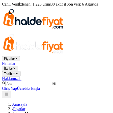
Canlı Veri
|
İzlenen:
1.223 ürün
|
30 aktif il
|
Son veri:
6 Ağustos
Fiyatlar
Firmalar
İlanlar
Takibim
Hakkımızda
⌘K
Giriş Yap
Ücretsiz Başla
Anasayfa
/
Fiyatlar