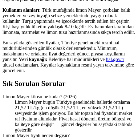
Kullanım alanları:
Türk mutfağında limon Mayer, çorbalar, balık
yemekleri ve zeytinyağlı sebze yemeklerinde yaygın olarak
kullanılır. Turşu yapımında ve içeceklerde tercih edilen bir çeşittir.
Kişi başı yıllık tüketim yaklaşık 8-10 kg'dir. Ev hanımları tarafından
limonata, marmelat ve limon tuzu hazırlanmasında sıkça tercih edilir.
Bu sayfada gösterilen fiyatlar, Türkiye genelindeki resmi hal
müdürlüklerinden günlük olarak derlenmektedir. Minimum,
maksimum ve ortalama fiyat değerleri güncel piyasa koşullarını
yansıtır.
Veri kaynağı:
Belediye hal müdürlükleri ve
hal.gov.tr
ulusal ortalamaları. Kayıtlar kaynakların resmi yayın takvimine göre
güncellenir.
Sık Sorulan Sorular
Limon Mayer kilosu ne kadar? (2026)
Limon Mayer bugün Türkiye genelindeki hallerde ortalama
21,52 TL/kg (en düşük 21,52 TL, en yüksek 21,52 TL)
seviyesinde işlem görüyor. Bu bir toptan hal fiyatıdır; market
raf fiyatının altındadır. Fiyat hasat dönemi, üretim bölgesi ve
kaliteye göre değişir — güncel değerler bu sayfadaki tabloda
gösterilir.
Limon Mayer fiyatı neden değişir?