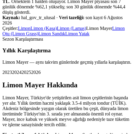
TL
. Örneklem
1
halden oluşuyor.
Limon Mayer
piyasası
son 7
günlük dönemde %
62,1
yükseliş
;
son 30 günlük dönemde %
44,4
düşüş
gösterdi.
Kaynak:
hal_gov_tr_ulusal
·
Veri tazeliği:
son kayıt
6 Ağustos
2026
Çeşitler:
Limon
Limon (Kasa)
Limon (Lamas)
Limon Mayer
Limon
Otu (Limon Grass)
Limon Sandık
Limon Yatak
Sezon Karşılaştırması
Yıllık Karşılaştırma
Limon Mayer
— aynı takvim günlerinde geçmiş yıllarla karşılaştırın.
2023
2024
2025
2026
Limon Mayer
Hakkında
Limon Mayer, Türkiye'de yetiştirilen asit limon çeşitlerinin başında
yer alır. Yıllık üretim hacmi yaklaşık 3.5-4 milyon tondur (TÜİK).
Akdeniz bölgesinde yaygın olarak üretilen bu çeşit, dünyada limon
üretiminde Türkiye'nin 3. sırada yer almasında önemli rol oynar.
Mayer, ince kabuk ve yüksek meyve ağırlığı nedeniyle taze tüketim
ve işleme sanayisinde tercih edilir.