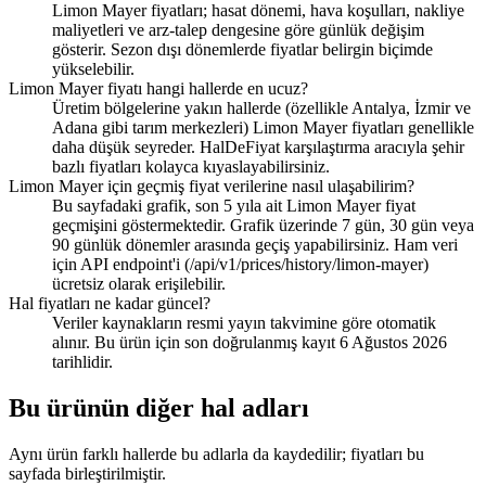
Limon Mayer fiyatları; hasat dönemi, hava koşulları, nakliye
maliyetleri ve arz-talep dengesine göre günlük değişim
gösterir. Sezon dışı dönemlerde fiyatlar belirgin biçimde
yükselebilir.
Limon Mayer fiyatı hangi hallerde en ucuz?
Üretim bölgelerine yakın hallerde (özellikle Antalya, İzmir ve
Adana gibi tarım merkezleri) Limon Mayer fiyatları genellikle
daha düşük seyreder. HalDeFiyat karşılaştırma aracıyla şehir
bazlı fiyatları kolayca kıyaslayabilirsiniz.
Limon Mayer için geçmiş fiyat verilerine nasıl ulaşabilirim?
Bu sayfadaki grafik, son 5 yıla ait Limon Mayer fiyat
geçmişini göstermektedir. Grafik üzerinde 7 gün, 30 gün veya
90 günlük dönemler arasında geçiş yapabilirsiniz. Ham veri
için API endpoint'i (/api/v1/prices/history/limon-mayer)
ücretsiz olarak erişilebilir.
Hal fiyatları ne kadar güncel?
Veriler kaynakların resmi yayın takvimine göre otomatik
alınır. Bu ürün için son doğrulanmış kayıt 6 Ağustos 2026
tarihlidir.
Bu ürünün diğer hal adları
Aynı ürün farklı hallerde bu adlarla da kaydedilir; fiyatları bu
sayfada birleştirilmiştir.