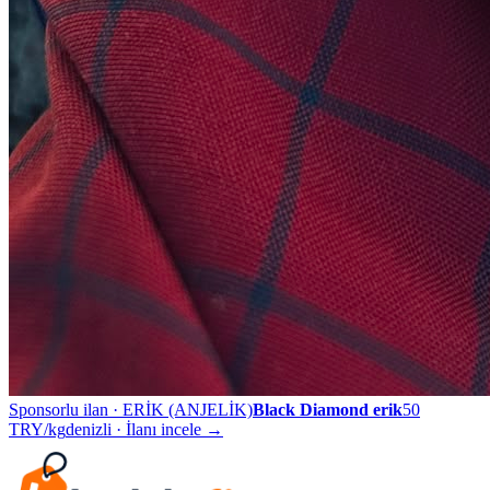
Sponsorlu ilan ·
ERİK (ANJELİK)
Black Diamond erik
50
TRY/kg
denizli
· İlanı incele →