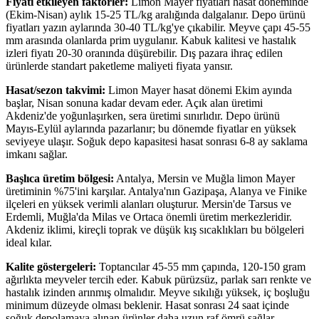
Fiyatı etkileyen faktörler:
Limon Mayer fiyatları hasat döneminde
(Ekim-Nisan) aylık 15-25 TL/kg aralığında dalgalanır. Depo ürünü
fiyatları yazın aylarında 30-40 TL/kg'ye çıkabilir. Meyve çapı 45-55
mm arasında olanlarda prim uygulanır. Kabuk kalitesi ve hastalık
izleri fiyatı 20-30 oranında düşürebilir. Dış pazara ihraç edilen
ürünlerde standart paketleme maliyeti fiyata yansır.
Hasat/sezon takvimi:
Limon Mayer hasat dönemi Ekim ayında
başlar, Nisan sonuna kadar devam eder. Açık alan üretimi
Akdeniz'de yoğunlaşırken, sera üretimi sınırlıdır. Depo ürünü
Mayıs-Eylül aylarında pazarlanır; bu dönemde fiyatlar en yüksek
seviyeye ulaşır. Soğuk depo kapasitesi hasat sonrası 6-8 ay saklama
imkanı sağlar.
Başlıca üretim bölgesi:
Antalya, Mersin ve Muğla limon Mayer
üretiminin %75'ini karşılar. Antalya'nın Gazipaşa, Alanya ve Finike
ilçeleri en yüksek verimli alanları oluşturur. Mersin'de Tarsus ve
Erdemli, Muğla'da Milas ve Ortaca önemli üretim merkezleridir.
Akdeniz iklimi, kireçli toprak ve düşük kış sıcaklıkları bu bölgeleri
ideal kılar.
Kalite göstergeleri:
Toptancılar 45-55 mm çapında, 120-150 gram
ağırlıkta meyveler tercih eder. Kabuk pürüzsüz, parlak sarı renkte ve
hastalık izinden arınmış olmalıdır. Meyve sıkılığı yüksek, iç boşluğu
minimum düzeyde olması beklenir. Hasat sonrası 24 saat içinde
soğuk depolamaya alınan ürünler daha uzun raf ömrü sağlar.