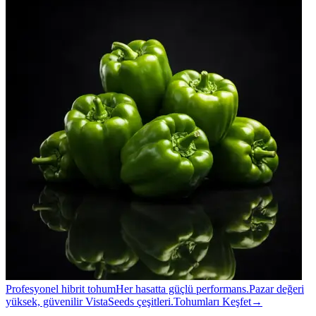
Profesyonel hibrit tohum
Her hasatta güçlü performans.
Pazar değeri
yüksek, güvenilir VistaSeeds çeşitleri.
Tohumları Keşfet
→