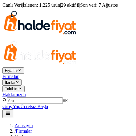
Canlı Veri
|
İzlenen:
1.225 ürün
|
29 aktif il
|
Son veri:
7 Ağustos
Fiyatlar
Firmalar
İlanlar
Takibim
Hakkımızda
⌘K
Giriş Yap
Ücretsiz Başla
Anasayfa
/
Firmalar