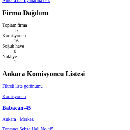
Ankara
hal fiyatlarına bak
Firma Dağılımı
Toplam firma
17
Komisyoncu
16
Soğuk hava
0
Nakliye
1
Ankara
Komisyoncu Listesi
Filtreli liste görünümü
Komisyoncu
Babacan-45
Ankara
· Merkez
Toptancı Sebze Hali No :45