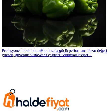
Profesyonel hibrit tohum
Her hasatta güçlü performans.
Pazar değeri
yüksek, güvenilir VistaSeeds çeşitleri.
Tohumları Keşfet
→