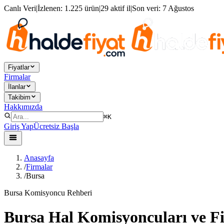
Canlı Veri
|
İzlenen:
1.225 ürün
|
29 aktif il
|
Son veri:
7 Ağustos
Fiyatlar
Firmalar
İlanlar
Takibim
Hakkımızda
⌘K
Giriş Yap
Ücretsiz Başla
Anasayfa
/
Firmalar
/
Bursa
Bursa Komisyoncu Rehberi
Bursa Hal Komisyoncuları ve F