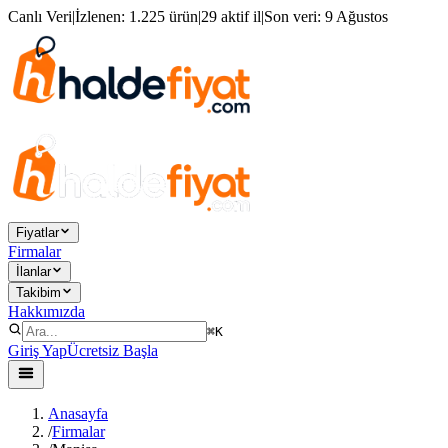
Canlı Veri
|
İzlenen:
1.225 ürün
|
29 aktif il
|
Son veri:
9 Ağustos
Fiyatlar
Firmalar
İlanlar
Takibim
Hakkımızda
⌘K
Giriş Yap
Ücretsiz Başla
Anasayfa
/
Firmalar