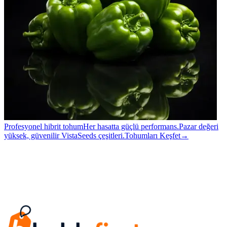
Profesyonel hibrit tohum
Her hasatta güçlü performans.
Pazar değeri
yüksek, güvenilir VistaSeeds çeşitleri.
Tohumları Keşfet
→