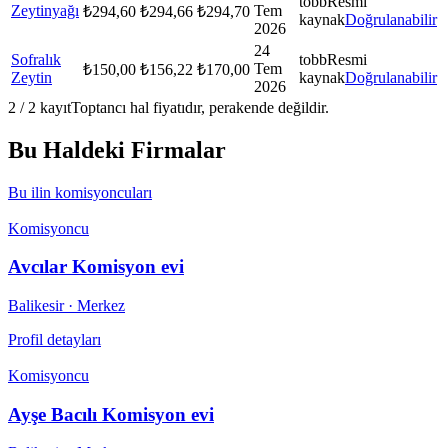
tobb
Resmi
Zeytinyağı
Tem
₺
294,60
₺
294,66
₺
294,70
kaynak
Doğrulanabilir
2026
24
Sofralık
tobb
Resmi
Tem
₺
150,00
₺
156,22
₺
170,00
Zeytin
kaynak
Doğrulanabilir
2026
2
/
2
kayıt
Toptancı hal fiyatıdır, perakende değildir.
Bu Haldeki Firmalar
Bu ilin komisyoncuları
Komisyoncu
Avcılar Komisyon evi
Balikesir
· Merkez
Profil detayları
Komisyoncu
Ayşe Bacılı Komisyon evi