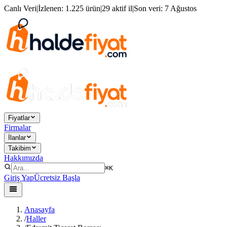
Canlı Veri
|
İzlenen:
1.225 ürün
|
29 aktif il
|
Son veri:
7 Ağustos
Fiyatlar
Firmalar
İlanlar
Takibim
Hakkımızda
⌘K
Giriş Yap
Ücretsiz Başla
Anasayfa
/
Haller