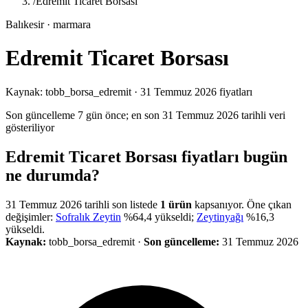
/
Edremit Ticaret Borsası
Balıkesir
· marmara
Edremit Ticaret Borsası
Kaynak:
tobb_borsa_edremit
· 31 Temmuz 2026 fiyatları
Son güncelleme 7 gün önce
; en son 31 Temmuz 2026 tarihli veri
gösteriliyor
Edremit Ticaret Borsası fiyatları bugün
ne durumda?
31 Temmuz 2026
tarihli son listede
1
ürün
kapsanıyor.
Öne çıkan
değişimler:
Sofralık Zeytin
%
64,4
yükseldi
;
Zeytinyağı
%
16,3
yükseldi
.
Kaynak:
tobb_borsa_edremit
·
Son güncelleme:
31 Temmuz 2026