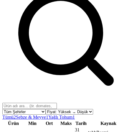
Tümü
2
Sebze & Meyve
1
Yağlı Tohum
1
Ürün
Min
Ort
Maks
Tarih
Kaynak
31