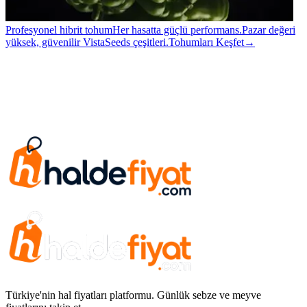
Profesyonel hibrit tohum
Her hasatta güçlü performans.
Pazar değeri
yüksek, güvenilir VistaSeeds çeşitleri.
Tohumları Keşfet
→
Türkiye'nin hal fiyatları platformu. Günlük sebze ve meyve