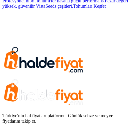
Profesyonel hibrit tohum
Her hasatta güçlü performans.
Pazar değeri
yüksek, güvenilir VistaSeeds çeşitleri.
Tohumları Keşfet
→
Türkiye'nin hal fiyatları platformu. Günlük sebze ve meyve
fiyatlarını takip et.