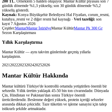
200
TL
. Örneklem
5
halden oluşuyor.
Mantar Kültür
piyasası
son 7
günlük dönemde %
1,3
yükseliş
;
son 30 günlük dönemde %
5,2
yükseliş
gösterdi.
Kaynak:
Konya Büyükşehir Belediyesi Hal Fiyatları, corum_resmi,
kutahya_resmi ve 2 diğer resmi hal kaynağı
·
Veri tazeliği:
son
kayıt
7 Ağustos 2026
Çeşitler:
Mantar
Mantar İstiridye
Mantar Kültür
Mantar Pk 300 Gr
Sezon Karşılaştırması
Yıllık Karşılaştırma
Mantar Kültür
— aynı takvim günlerinde geçmiş yıllarla
karşılaştırın.
2021
2022
2023
2024
2025
2026
Mantar Kültür
Hakkında
Mantar kültürü Türkiye'de kontrollü ortamda yetiştirilen önemli bir
sebzedir. Yıllık üretim yaklaşık 45-50 bin ton civarındadır. Dünyada
Çin, Hindistan ve Pakistan'dan sonra Türkiye önemli
üreticilerdendir. Beslenme değeri yüksek, protein içeriği sebzeler
arasında dikkat çekicidir. Taze tüketim ve işleme sanayisi için talep
istikrarlı şekilde artmaktadır.