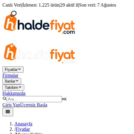
Canlı Veri
|
İzlenen:
1.225 ürün
|
29 aktif il
|
Son veri:
7 Ağustos
Fiyatlar
Firmalar
İlanlar
Takibim
Hakkımızda
⌘K
Giriş Yap
Ücretsiz Başla
Anasayfa
/
Fiyatlar