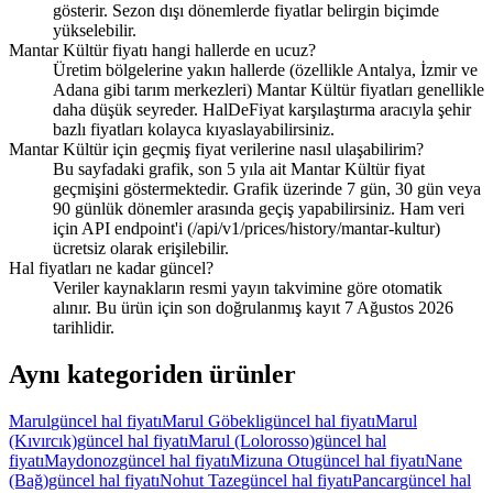
gösterir. Sezon dışı dönemlerde fiyatlar belirgin biçimde
yükselebilir.
Mantar Kültür fiyatı hangi hallerde en ucuz?
Üretim bölgelerine yakın hallerde (özellikle Antalya, İzmir ve
Adana gibi tarım merkezleri) Mantar Kültür fiyatları genellikle
daha düşük seyreder. HalDeFiyat karşılaştırma aracıyla şehir
bazlı fiyatları kolayca kıyaslayabilirsiniz.
Mantar Kültür için geçmiş fiyat verilerine nasıl ulaşabilirim?
Bu sayfadaki grafik, son 5 yıla ait Mantar Kültür fiyat
geçmişini göstermektedir. Grafik üzerinde 7 gün, 30 gün veya
90 günlük dönemler arasında geçiş yapabilirsiniz. Ham veri
için API endpoint'i (/api/v1/prices/history/mantar-kultur)
ücretsiz olarak erişilebilir.
Hal fiyatları ne kadar güncel?
Veriler kaynakların resmi yayın takvimine göre otomatik
alınır. Bu ürün için son doğrulanmış kayıt 7 Ağustos 2026
tarihlidir.
Aynı kategoriden ürünler
Marul
güncel hal fiyatı
Marul Göbekli
güncel hal fiyatı
Marul
(Kıvırcık)
güncel hal fiyatı
Marul (Lolorosso)
güncel hal
fiyatı
Maydonoz
güncel hal fiyatı
Mizuna Otu
güncel hal fiyatı
Nane
(Bağ)
güncel hal fiyatı
Nohut Taze
güncel hal fiyatı
Pancar
güncel hal