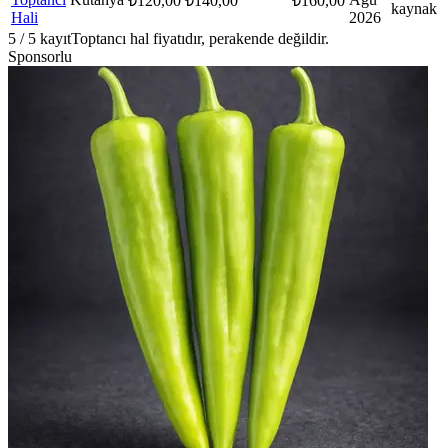
₺
120,00
₺
140,00
₺
160,00
kaynak
Hali
2026
5
/
5
kayıt
Toptancı hal fiyatıdır, perakende değildir.
Sponsorlu