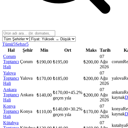
Tümü
5
Sebze
5
Hal
Şehir
Min
Ort
Maks
Tarih
K
Çorum
07
Toptancı
Çorum
Ağu
corum
Re
₺
190,00
₺
195,00
₺
200,00
Hali
2026
Yalova
07
Toptancı
Yalova
Ağu
yalova
Re
₺
170,00
₺
185,00
₺
200,00
Hali
2026
Ankara
07
ankara
R
₺
170,00
+
45.2
%
Toptancı
Ankara
Ağu
₺
140,00
₺
200,00
kaynak
D
geçen yıla
Hali
2026
Konya
07
konya
Re
₺
140,00
+
30.2
%
Toptancı
Konya
Ağu
₺
110,00
₺
170,00
kaynak
D
geçen yıla
Hali
2026
Kütahya
07
kutahya
Toptancı
Kütahya
Ağu