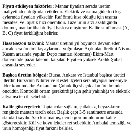
Fiyatı etkileyen faktörler:
Mantar fiyatları serada üretim
maliyetinden doğrudan etkilenir. Elektrik ve ısıtma giderleri kış
aylarında fiyatları yükseltir. Raf ömrü kısa olduğu için taşıma
mesafesi ve lojistik hızı önemlidir. Taze ürün arzı azaldığında
donmuş mantar ithalatı fiyat baskısı oluşturur. Kalite sınıflaması (A,
B, C) fiyat farklılığını belirler.
Hasat/sezon takvimi:
Mantar üretimi yıl boyunca devam eder
ancak sera üretimi kış aylarında yoğunlaşır. Açık alan üretimi Nisan-
Kasım arasında yapılır. Depo mantarı (donmuş) Ekim-Mart
döneminde pazar talebini karşılar. Fiyat en yüksek Aralık-Şubat
arasında seyreder.
Başlıca üretim bölgesi:
Bursa, Ankara ve İstanbul başlıca üretici
illerdir. Bursa'nın Nilüfer ve Kestel ilçeleri sera altyapısı nedeniyle
lider konumdadır. Ankara'nın Çubuk ilçesi açık alan üretiminde
öncüdür. Kontrollü ortam gerektirdiği için şehir yakınlığı ve elektrik
altyapısı tercih sebebidir.
Kalite göstergeleri:
Toptancılar sağlam, çatlaksız, beyaz-krem
renginde mantarı tercih eder. Başlık çapı 3-5 santimetre arasında
standart sayılır. Sap kırılmamış, nemli görünümlü ürün kalite
göstergesidir. Küf ve koyu lekeler ret sebebidir. Ambalaj temizliği ve
ürün homojenliği fiyat farkını belirler.