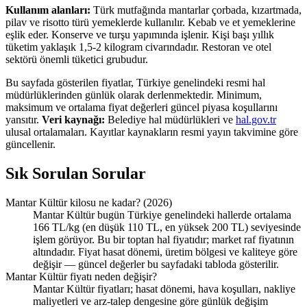
Kullanım alanları:
Türk mutfağında mantarlar çorbada, kızartmada,
pilav ve risotto türü yemeklerde kullanılır. Kebab ve et yemeklerine
eşlik eder. Konserve ve turşu yapımında işlenir. Kişi başı yıllık
tüketim yaklaşık 1,5-2 kilogram civarındadır. Restoran ve otel
sektörü önemli tüketici grubudur.
Bu sayfada gösterilen fiyatlar, Türkiye genelindeki resmi hal
müdürlüklerinden günlük olarak derlenmektedir. Minimum,
maksimum ve ortalama fiyat değerleri güncel piyasa koşullarını
yansıtır.
Veri kaynağı:
Belediye hal müdürlükleri ve
hal.gov.tr
ulusal ortalamaları. Kayıtlar kaynakların resmi yayın takvimine göre
güncellenir.
Sık Sorulan Sorular
Mantar Kültür kilosu ne kadar? (2026)
Mantar Kültür bugün Türkiye genelindeki hallerde ortalama
166 TL/kg (en düşük 110 TL, en yüksek 200 TL) seviyesinde
işlem görüyor. Bu bir toptan hal fiyatıdır; market raf fiyatının
altındadır. Fiyat hasat dönemi, üretim bölgesi ve kaliteye göre
değişir — güncel değerler bu sayfadaki tabloda gösterilir.
Mantar Kültür fiyatı neden değişir?
Mantar Kültür fiyatları; hasat dönemi, hava koşulları, nakliye
maliyetleri ve arz-talep dengesine göre günlük değişim