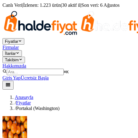
Canlı Veri
|
İzlenen:
1.223 ürün
|
30 aktif il
|
Son veri:
6 Ağustos
Fiyatlar
Firmalar
İlanlar
Takibim
Hakkımızda
⌘K
Giriş Yap
Ücretsiz Başla
Anasayfa
/
Fiyatlar
/
Portakal (Washington)