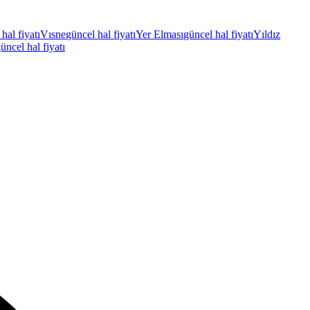
hal fiyatı
Vısne
güncel hal fiyatı
Yer Elması
güncel hal fiyatı
Yıldız
üncel hal fiyatı