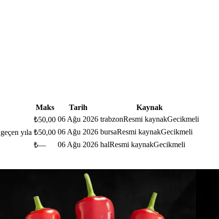
Maks
Tarih
Kaynak
06 Ağu 2026
trabzon
Resmi kaynak
Gecikmeli
₺
50,00
06 Ağu 2026
bursa
Resmi kaynak
Gecikmeli
geçen yıla
₺
50,00
06 Ağu 2026
hal
Resmi kaynak
Gecikmeli
₺
—