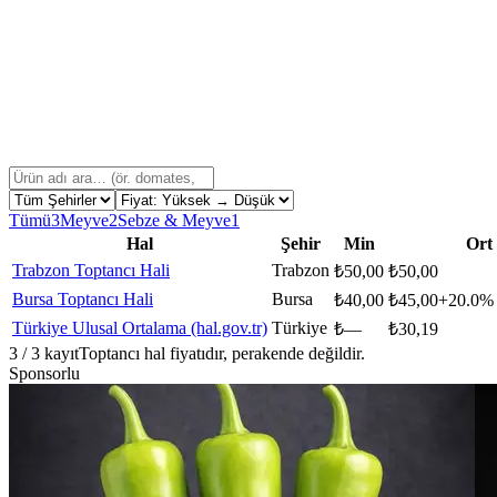
Tümü
3
Meyve
2
Sebze & Meyve
1
Hal
Şehir
Min
Ort
Trabzon Toptancı Hali
Trabzon
₺
50,00
₺
50,00
Bursa Toptancı Hali
Bursa
₺
40,00
₺
45,00
+
20.0
% 
Türkiye Ulusal Ortalama (hal.gov.tr)
Türkiye
₺
—
₺
30,19
3
/
3
kayıt
Toptancı hal fiyatıdır, perakende değildir.
Sponsorlu