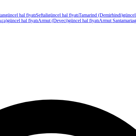
tan
güncel hal fiyatı
Şeftali
güncel hal fiyatı
Tamarind (Demirhindi)
güncel 
kça)
güncel hal fiyatı
Armut (Deveci)
güncel hal fiyatı
Armut Santamaria
g