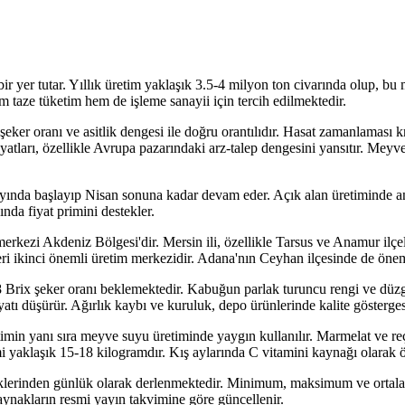
 bir yer tutar. Yıllık üretim yaklaşık 3.5-4 milyon ton civarında olup, 
 taze tüketim hem de işleme sanayii için tercih edilmektedir.
eker oranı ve asitlik dengesi ile doğru orantılıdır. Hasat zamanlaması kr
 fiyatları, özellikle Avrupa pazarındaki arz-talep dengesini yansıtır. Mey
ayında başlayıp Nisan sonuna kadar devam eder. Açık alan üretiminde 
nda fiyat primini destekler.
rkezi Akdeniz Bölgesi'dir. Mersin ili, özellikle Tarsus ve Anamur ilçeler
çeleri ikinci önemli üretim merkezidir. Adana'nın Ceyhan ilçesinde de öne
Brix şeker oranı beklemektedir. Kabuğun parlak turuncu rengi ve düzg
fiyatı düşürür. Ağırlık kaybı ve kuruluk, depo ürünlerinde kalite gösterges
in yanı sıra meyve suyu üretiminde yaygın kullanılır. Marmelat ve reçel 
mi yaklaşık 15-18 kilogramdır. Kış aylarında C vitamini kaynağı olarak ö
klerinden günlük olarak derlenmektedir. Minimum, maksimum ve ortalama 
kaynakların resmi yayın takvimine göre güncellenir.