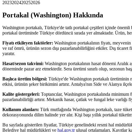
2023
2024
2025
2026
Portakal (Washington)
Hakkında
Washington portakalı, Türkiye'de tatlı portakal çeşitleri içinde önemli
portakal üretiminde Türkiye dördüncü sırada yer almaktadır. Ürün, hem
Fiyatı etkileyen faktörler:
Washington portakalının fiyatı, meyvenin ş
ve raf ömrü, ürünün sezon dışı pazarlanabilirliğini etkiler. Dış ticaret
yaratır.
Hasat/sezon takvimi:
Washington portakalının hasat dönemi Aralık 
döneminde pazar arz etmektedir. Sera üretimi sınırlı olup, sezonun başı
Başlıca üretim bölgesi:
Türkiye'de Washington portakalı üretiminin me
etkisi, ürünün şeker birikimini artırır. Antalya'nın Side ve Alanya il
Kalite göstergeleri:
Toptancılar, Washington portakalında minimum 8 
pazarlanabilirliği artırır. Mekanik hasar, çatlak ve fungal leke varlığı 
Kullanım alanları:
Türk mutfağında Washington portakalı, taze tüketim
dekorasyonunda dilim halinde yer alır. Kişi başı yıllık portakal tüketi
Bu sayfada gösterilen fiyatlar, Türkiye genelindeki resmi hal müdürlü
Belediye hal müdürlükleri ve
hal.gov.tr
ulusal ortalamaları. Kayıtlar 