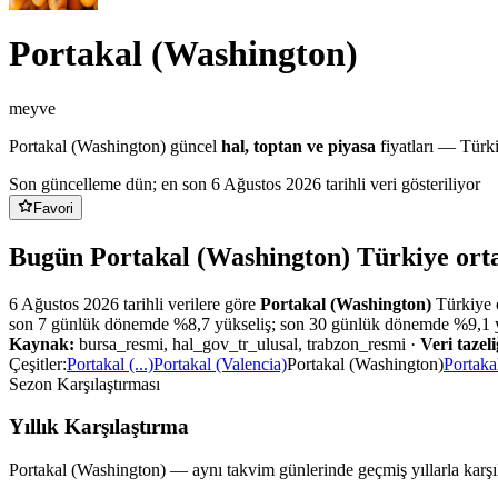
Portakal (Washington)
meyve
Portakal (Washington)
güncel
hal, toptan ve piyasa
fiyatları — Türki
Son güncelleme dün
; en son 6 Ağustos 2026 tarihli veri gösteriliyor
Favori
Bugün Portakal (Washington) Türkiye orta
6 Ağustos 2026
tarihli verilere göre
Portakal (Washington)
Türkiye o
son 7 günlük dönemde %
8,7
yükseliş
;
son 30 günlük dönemde %
9,1
Kaynak:
bursa_resmi, hal_gov_tr_ulusal, trabzon_resmi
·
Veri tazeli
Çeşitler:
Portakal (...)
Portakal (Valencia)
Portakal (Washington)
Portaka
Sezon Karşılaştırması
Yıllık Karşılaştırma
Portakal (Washington)
— aynı takvim günlerinde geçmiş yıllarla karşıl