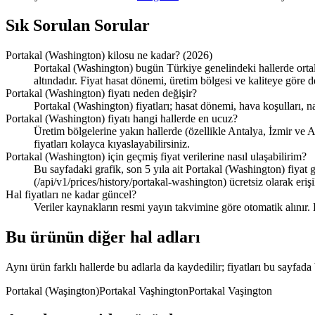
Sık Sorulan Sorular
Portakal (Washington) kilosu ne kadar? (2026)
Portakal (Washington) bugün Türkiye genelindeki hallerde ortal
altındadır. Fiyat hasat dönemi, üretim bölgesi ve kaliteye göre d
Portakal (Washington) fiyatı neden değişir?
Portakal (Washington) fiyatları; hasat dönemi, hava koşulları, n
Portakal (Washington) fiyatı hangi hallerde en ucuz?
Üretim bölgelerine yakın hallerde (özellikle Antalya, İzmir ve A
fiyatları kolayca kıyaslayabilirsiniz.
Portakal (Washington) için geçmiş fiyat verilerine nasıl ulaşabilirim?
Bu sayfadaki grafik, son 5 yıla ait Portakal (Washington) fiyat
(/api/v1/prices/history/portakal-washington) ücretsiz olarak erişil
Hal fiyatları ne kadar güncel?
Veriler kaynakların resmi yayın takvimine göre otomatik alınır.
Bu ürünün diğer hal adları
Aynı ürün farklı hallerde bu adlarla da kaydedilir; fiyatları bu sayfada bi
Portakal (Waşington)
Portakal Vaşhington
Portakal Vaşington