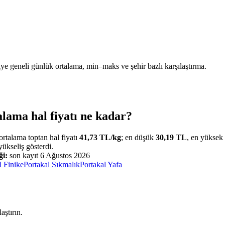
ye geneli günlük ortalama, min–maks ve şehir bazlı karşılaştırma.
lama hal fiyatı ne kadar?
rtalama toptan hal fiyatı
41,73
TL/
kg
; en düşük
30,19
TL
, en yüksek
yükseliş
gösterdi.
ği:
son kayıt
6 Ağustos 2026
l Finike
Portakal Sıkmalık
Portakal Yafa
aştırın.