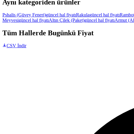
Aynı kategoriden ürünler
Pshalis (Güvey Feneri)
güncel hal fiyatı
Rakula
güncel hal fiyatı
Rambo
Meyvesi
güncel hal fiyatı
Altın Çilek (Paket)
güncel hal fiyatı
Armut (A
Tüm Hallerde Bugünkü Fiyat
CSV İndir