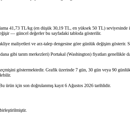
ama 41,73 TL/kg (en düşük 30,19 TL, en yüksek 50 TL) seviyesinde işlem
eğişir — güncel değerler bu sayfadaki tabloda gösterilir.
akliye maliyetleri ve arz-talep dengesine göre günlük değişim gösterir. S
dana gibi tarım merkezleri) Portakal (Washington) fiyatları genellikle d
 geçmişini göstermektedir. Grafik üzerinde 7 gün, 30 gün veya 90 günlük
ebilir.
 Bu ürün için son doğrulanmış kayıt 6 Ağustos 2026 tarihlidir.
rleştirilmiştir.