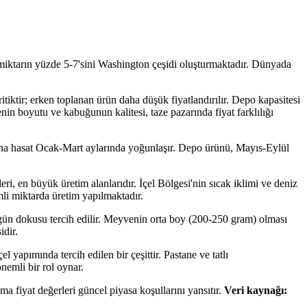
bu miktarın yüzde 5-7'sini Washington çeşidi oluşturmaktadır. Dünyada
itiktir; erken toplanan ürün daha düşük fiyatlandırılır. Depo kapasitesi
venin boyutu ve kabuğunun kalitesi, taze pazarında fiyat farklılığı
ana hasat Ocak-Mart aylarında yoğunlaşır. Depo ürünü, Mayıs-Eylül
i, en büyük üretim alanlarıdır. İçel Bölgesi'nin sıcak iklimi ve deniz
mli miktarda üretim yapılmaktadır.
ün dokusu tercih edilir. Meyvenin orta boy (200-250 gram) olması
idir.
yapımında tercih edilen bir çeşittir. Pastane ve tatlı
nemli bir rol oynar.
fiyat değerleri güncel piyasa koşullarını yansıtır.
Veri kaynağı: