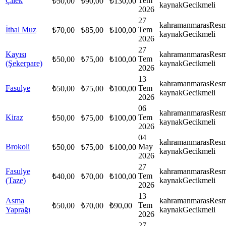
Çilek
Tem
₺
50,00
₺
90,00
₺
130,00
kaynak
Gecikmeli
2026
27
kahramanmaras
Resm
İthal Muz
Tem
₺
70,00
₺
85,00
₺
100,00
kaynak
Gecikmeli
2026
27
Kayısı
kahramanmaras
Resm
Tem
₺
50,00
₺
75,00
₺
100,00
(Şekerpare)
kaynak
Gecikmeli
2026
13
kahramanmaras
Resm
Fasulye
Tem
₺
50,00
₺
75,00
₺
100,00
kaynak
Gecikmeli
2026
06
kahramanmaras
Resm
Kiraz
Tem
₺
50,00
₺
75,00
₺
100,00
kaynak
Gecikmeli
2026
04
kahramanmaras
Resm
Brokoli
May
₺
50,00
₺
75,00
₺
100,00
kaynak
Gecikmeli
2026
27
Fasulye
kahramanmaras
Resm
Tem
₺
40,00
₺
70,00
₺
100,00
(Taze)
kaynak
Gecikmeli
2026
13
Asma
kahramanmaras
Resm
Tem
₺
50,00
₺
70,00
₺
90,00
Yaprağı
kaynak
Gecikmeli
2026
27