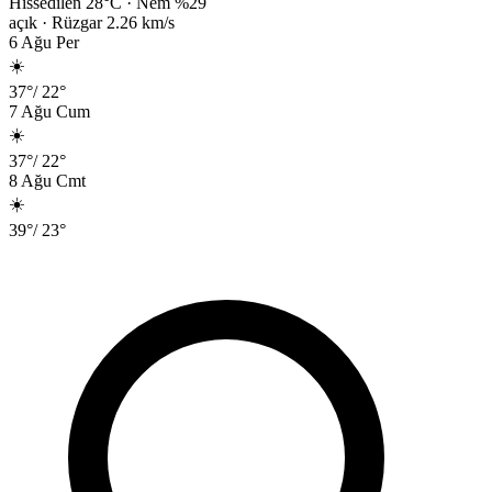
Hissedilen
28
°C · Nem %
29
açık
· Rüzgar
2.26
km/s
6 Ağu Per
☀️
37
°
/
22
°
7 Ağu Cum
☀️
37
°
/
22
°
8 Ağu Cmt
☀️
39
°
/
23
°