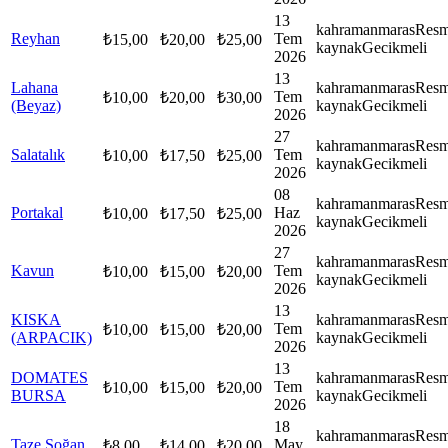
13
kahramanmaras
Resm
Reyhan
Tem
₺
15,00
₺
20,00
₺
25,00
kaynak
Gecikmeli
2026
13
Lahana
kahramanmaras
Resm
Tem
₺
10,00
₺
20,00
₺
30,00
(Beyaz)
kaynak
Gecikmeli
2026
27
kahramanmaras
Resm
Salatalık
Tem
₺
10,00
₺
17,50
₺
25,00
kaynak
Gecikmeli
2026
08
kahramanmaras
Resm
Portakal
Haz
₺
10,00
₺
17,50
₺
25,00
kaynak
Gecikmeli
2026
27
kahramanmaras
Resm
Kavun
Tem
₺
10,00
₺
15,00
₺
20,00
kaynak
Gecikmeli
2026
13
KISKA
kahramanmaras
Resm
Tem
₺
10,00
₺
15,00
₺
20,00
(ARPACIK)
kaynak
Gecikmeli
2026
13
DOMATES
kahramanmaras
Resm
Tem
₺
10,00
₺
15,00
₺
20,00
BURSA
kaynak
Gecikmeli
2026
18
kahramanmaras
Resm
Taze Soğan
May
₺
8,00
₺
14,00
₺
20,00