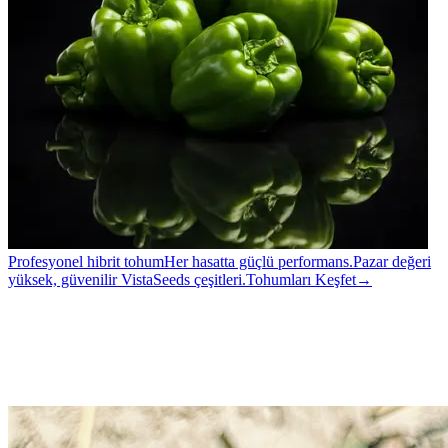
Profesyonel hibrit tohum
Her hasatta güçlü performans.
Pazar değeri
yüksek, güvenilir VistaSeeds çeşitleri.
Tohumları Keşfet
→