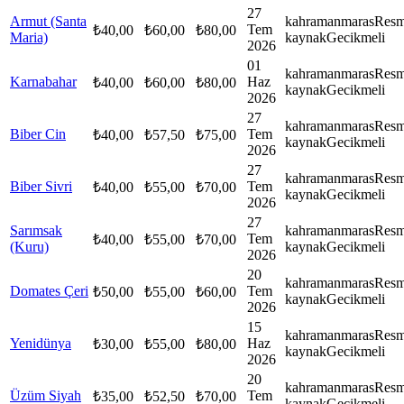
27
Armut (Santa
kahramanmaras
Resm
Tem
₺
40,00
₺
60,00
₺
80,00
Maria)
kaynak
Gecikmeli
2026
01
kahramanmaras
Resm
Karnabahar
Haz
₺
40,00
₺
60,00
₺
80,00
kaynak
Gecikmeli
2026
27
kahramanmaras
Resm
Biber Cin
Tem
₺
40,00
₺
57,50
₺
75,00
kaynak
Gecikmeli
2026
27
kahramanmaras
Resm
Biber Sivri
Tem
₺
40,00
₺
55,00
₺
70,00
kaynak
Gecikmeli
2026
27
Sarımsak
kahramanmaras
Resm
Tem
₺
40,00
₺
55,00
₺
70,00
(Kuru)
kaynak
Gecikmeli
2026
20
kahramanmaras
Resm
Domates Çeri
Tem
₺
50,00
₺
55,00
₺
60,00
kaynak
Gecikmeli
2026
15
kahramanmaras
Resm
Yenidünya
Haz
₺
30,00
₺
55,00
₺
80,00
kaynak
Gecikmeli
2026
20
kahramanmaras
Resm
Üzüm Siyah
Tem
₺
35,00
₺
52,50
₺
70,00
kaynak
Gecikmeli