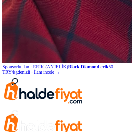
Sponsorlu ilan ·
ERİK (ANJELİK)
Black Diamond erik
50
TRY/kg
denizli
· İlanı incele →