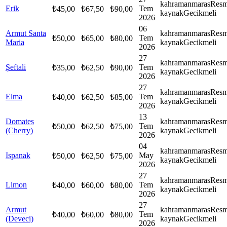
kahramanmaras
Resm
Erik
Tem
₺
45,00
₺
67,50
₺
90,00
kaynak
Gecikmeli
2026
06
Armut Santa
kahramanmaras
Resm
Tem
₺
50,00
₺
65,00
₺
80,00
Maria
kaynak
Gecikmeli
2026
27
kahramanmaras
Resm
Şeftali
Tem
₺
35,00
₺
62,50
₺
90,00
kaynak
Gecikmeli
2026
27
kahramanmaras
Resm
Elma
Tem
₺
40,00
₺
62,50
₺
85,00
kaynak
Gecikmeli
2026
13
Domates
kahramanmaras
Resm
Tem
₺
50,00
₺
62,50
₺
75,00
(Cherry)
kaynak
Gecikmeli
2026
04
kahramanmaras
Resm
Ispanak
May
₺
50,00
₺
62,50
₺
75,00
kaynak
Gecikmeli
2026
27
kahramanmaras
Resm
Limon
Tem
₺
40,00
₺
60,00
₺
80,00
kaynak
Gecikmeli
2026
27
Armut
kahramanmaras
Resm
Tem
₺
40,00
₺
60,00
₺
80,00
(Deveci)
kaynak
Gecikmeli
2026