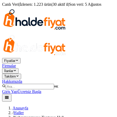
Canlı Veri
|
İzlenen:
1.223 ürün
|
30 aktif il
|
Son veri:
5 Ağustos
Fiyatlar
Firmalar
İlanlar
Takibim
Hakkımızda
⌘K
Giriş Yap
Ücretsiz Başla
Anasayfa
/
Haller