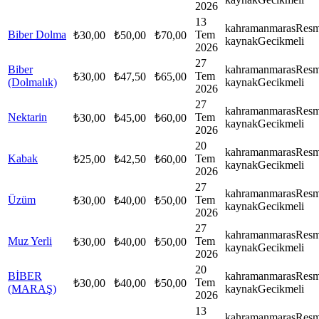
2026
13
kahramanmaras
Resm
Biber Dolma
Tem
₺
30,00
₺
50,00
₺
70,00
kaynak
Gecikmeli
2026
27
Biber
kahramanmaras
Resm
Tem
₺
30,00
₺
47,50
₺
65,00
(Dolmalık)
kaynak
Gecikmeli
2026
27
kahramanmaras
Resm
Nektarin
Tem
₺
30,00
₺
45,00
₺
60,00
kaynak
Gecikmeli
2026
20
kahramanmaras
Resm
Kabak
Tem
₺
25,00
₺
42,50
₺
60,00
kaynak
Gecikmeli
2026
27
kahramanmaras
Resm
Üzüm
Tem
₺
30,00
₺
40,00
₺
50,00
kaynak
Gecikmeli
2026
27
kahramanmaras
Resm
Muz Yerli
Tem
₺
30,00
₺
40,00
₺
50,00
kaynak
Gecikmeli
2026
20
BİBER
kahramanmaras
Resm
Tem
₺
30,00
₺
40,00
₺
50,00
(MARAŞ)
kaynak
Gecikmeli
2026
13
kahramanmaras
Resm