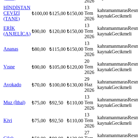
2026
HİNDİSTAN
13
kahramanmaras
Resm
CEVİZİ
Tem
₺
100,00
₺
125,00
₺
150,00
kaynak
Gecikmeli
(TANE)
2026
13
ERİK
kahramanmaras
Resm
Tem
₺
90,00
₺
120,00
₺
150,00
(ANJELİCA)
kaynak
Gecikmeli
2026
13
kahramanmaras
Resm
Ananas
Tem
₺
80,00
₺
115,00
₺
150,00
kaynak
Gecikmeli
2026
20
kahramanmaras
Resm
Vısne
Tem
₺
90,00
₺
105,00
₺
120,00
kaynak
Gecikmeli
2026
29
kahramanmaras
Resm
Avokado
Haz
₺
70,00
₺
100,00
₺
130,00
kaynak
Gecikmeli
2026
13
kahramanmaras
Resm
Muz (İthal)
Tem
₺
75,00
₺
92,50
₺
110,00
kaynak
Gecikmeli
2026
13
kahramanmaras
Resm
Kivi
Tem
₺
75,00
₺
92,50
₺
110,00
kaynak
Gecikmeli
2026
27
kahramanmaras
Resm