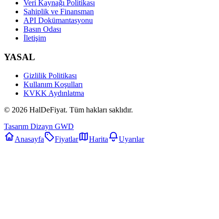
Veri Kaynağı Politikası
Sahiplik ve Finansman
API Dokümantasyonu
Basın Odası
İletişim
YASAL
Gizlilik Politikası
Kullanım Koşulları
KVKK Aydınlatma
©
2026
HalDeFiyat
. Tüm hakları saklıdır.
Tasarım Dizayn GWD
Anasayfa
Fiyatlar
Harita
Uyarılar