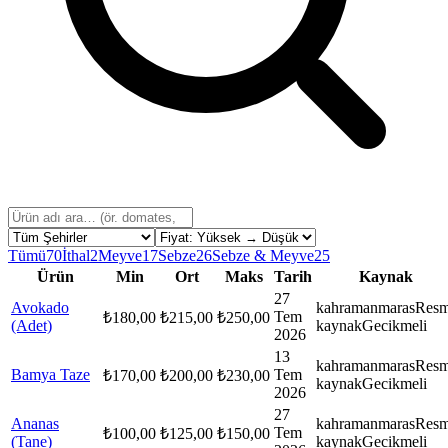
Tümü
70
İthal
2
Meyve
17
Sebze
26
Sebze & Meyve
25
Ürün
Min
Ort
Maks
Tarih
Kaynak
27
Avokado
kahramanmaras
Resm
Tem
₺
180,00
₺
215,00
₺
250,00
(Adet)
kaynak
Gecikmeli
2026
13
kahramanmaras
Resm
Bamya Taze
Tem
₺
170,00
₺
200,00
₺
230,00
kaynak
Gecikmeli
2026
27
Ananas
kahramanmaras
Resm
Tem
₺
100,00
₺
125,00
₺
150,00
(Tane)
kaynak
Gecikmeli