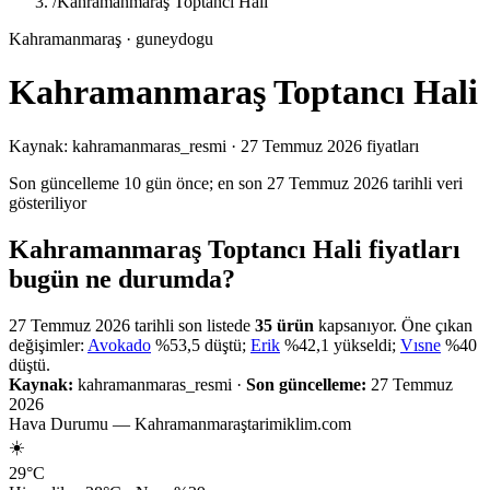
/
Kahramanmaraş Toptancı Hali
Kahramanmaraş
· guneydogu
Kahramanmaraş Toptancı Hali
Kaynak:
kahramanmaras_resmi
· 27 Temmuz 2026 fiyatları
Son güncelleme 10 gün önce
; en son 27 Temmuz 2026 tarihli veri
gösteriliyor
Kahramanmaraş Toptancı Hali fiyatları
bugün ne durumda?
27 Temmuz 2026
tarihli son listede
35
ürün
kapsanıyor.
Öne çıkan
değişimler:
Avokado
%
53,5
düştü
;
Erik
%
42,1
yükseldi
;
Vısne
%
40
düştü
.
Kaynak:
kahramanmaras_resmi
·
Son güncelleme:
27 Temmuz
2026
Hava Durumu —
Kahramanmaraş
tarimiklim.com
☀️
29
°C