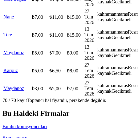
kaynak
Gecikmeli
2026
27
kahramanmaras
Resm
Nane
Tem
₺
7,00
₺
11,00
₺
15,00
kaynak
Gecikmeli
2026
13
kahramanmaras
Resm
Tere
Tem
₺
7,00
₺
11,00
₺
15,00
kaynak
Gecikmeli
2026
13
kahramanmaras
Resm
Maydanoz
Tem
₺
5,00
₺
7,00
₺
9,00
kaynak
Gecikmeli
2026
27
kahramanmaras
Resm
Karpuz
Tem
₺
5,00
₺
6,50
₺
8,00
kaynak
Gecikmeli
2026
27
kahramanmaras
Resm
Maydanoz
Tem
₺
3,00
₺
5,00
₺
7,00
kaynak
Gecikmeli
2026
70
/
70
kayıt
Toptancı hal fiyatıdır, perakende değildir.
Bu Haldeki Firmalar
Bu ilin komisyoncuları
Komisyoncu