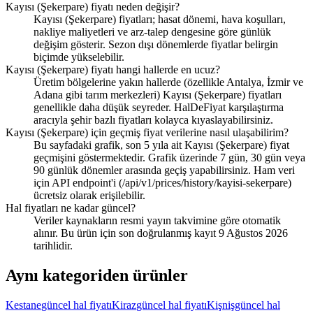
Kayısı (Şekerpare) fiyatı neden değişir?
Kayısı (Şekerpare) fiyatları; hasat dönemi, hava koşulları,
nakliye maliyetleri ve arz-talep dengesine göre günlük
değişim gösterir. Sezon dışı dönemlerde fiyatlar belirgin
biçimde yükselebilir.
Kayısı (Şekerpare) fiyatı hangi hallerde en ucuz?
Üretim bölgelerine yakın hallerde (özellikle Antalya, İzmir ve
Adana gibi tarım merkezleri) Kayısı (Şekerpare) fiyatları
genellikle daha düşük seyreder. HalDeFiyat karşılaştırma
aracıyla şehir bazlı fiyatları kolayca kıyaslayabilirsiniz.
Kayısı (Şekerpare) için geçmiş fiyat verilerine nasıl ulaşabilirim?
Bu sayfadaki grafik, son 5 yıla ait Kayısı (Şekerpare) fiyat
geçmişini göstermektedir. Grafik üzerinde 7 gün, 30 gün veya
90 günlük dönemler arasında geçiş yapabilirsiniz. Ham veri
için API endpoint'i (/api/v1/prices/history/kayisi-sekerpare)
ücretsiz olarak erişilebilir.
Hal fiyatları ne kadar güncel?
Veriler kaynakların resmi yayın takvimine göre otomatik
alınır. Bu ürün için son doğrulanmış kayıt 9 Ağustos 2026
tarihlidir.
Aynı kategoriden ürünler
Kestane
güncel hal fiyatı
Kiraz
güncel hal fiyatı
Kişniş
güncel hal