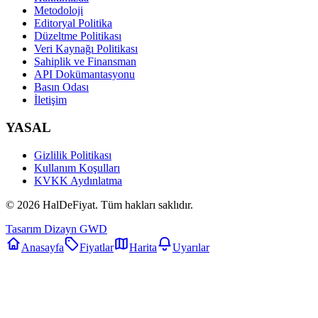
Metodoloji
Editoryal Politika
Düzeltme Politikası
Veri Kaynağı Politikası
Sahiplik ve Finansman
API Dokümantasyonu
Basın Odası
İletişim
YASAL
Gizlilik Politikası
Kullanım Koşulları
KVKK Aydınlatma
©
2026
HalDeFiyat
. Tüm hakları saklıdır.
Tasarım Dizayn GWD
Anasayfa
Fiyatlar
Harita
Uyarılar