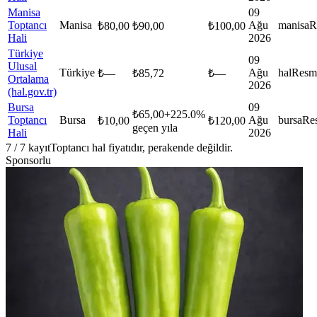
Manisa
09
Toptancı
Manisa
Ağu
manisa
R
₺
80,00
₺
90,00
₺
100,00
Hali
2026
Türkiye
09
Ulusal
Türkiye
Ağu
hal
Resm
₺
—
₺
85,72
₺
—
Ortalama
2026
(hal.gov.tr)
Bursa
09
₺
65,00
+
225.0
%
Toptancı
Bursa
Ağu
bursa
Re
₺
10,00
₺
120,00
geçen yıla
Hali
2026
7
/
7
kayıt
Toptancı hal fiyatıdır, perakende değildir.
Sponsorlu