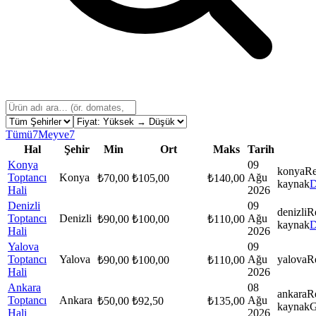
Tümü
7
Meyve
7
Hal
Şehir
Min
Ort
Maks
Tarih
Konya
09
konya
Re
Toptancı
Konya
Ağu
₺
70,00
₺
105,00
₺
140,00
kaynak
D
Hali
2026
Denizli
09
denizli
R
Toptancı
Denizli
Ağu
₺
90,00
₺
100,00
₺
110,00
kaynak
D
Hali
2026
Yalova
09
Toptancı
Yalova
Ağu
yalova
R
₺
90,00
₺
100,00
₺
110,00
Hali
2026
Ankara
08
ankara
R
Toptancı
Ankara
Ağu
₺
50,00
₺
92,50
₺
135,00
kaynak
G
Hali
2026