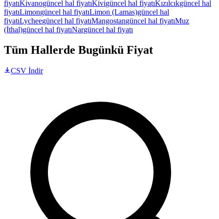
fiyatı
Kivano
güncel hal fiyatı
Kivi
güncel hal fiyatı
Kızılcık
güncel hal
fiyatı
Limon
güncel hal fiyatı
Limon (Lamas)
güncel hal
fiyatı
Lychee
güncel hal fiyatı
Mangostan
güncel hal fiyatı
Muz
(İthal)
güncel hal fiyatı
Nar
güncel hal fiyatı
Tüm Hallerde Bugünkü Fiyat
CSV İndir