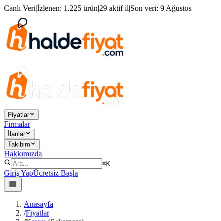
Canlı Veri
|
İzlenen:
1.225 ürün
|
29 aktif il
|
Son veri:
9 Ağustos
Fiyatlar
Firmalar
İlanlar
Takibim
Hakkımızda
⌘K
Giriş Yap
Ücretsiz Başla
Anasayfa
/
Fiyatlar