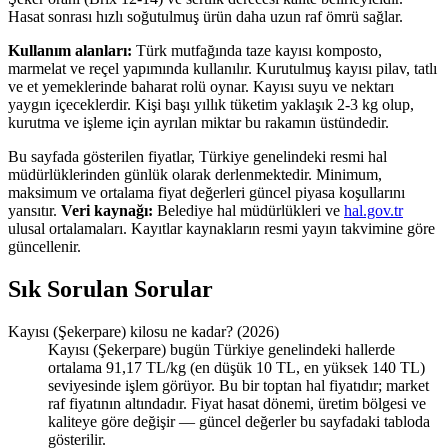
Hasat sonrası hızlı soğutulmuş ürün daha uzun raf ömrü sağlar.
Kullanım alanları:
Türk mutfağında taze kayısı komposto,
marmelat ve reçel yapımında kullanılır. Kurutulmuş kayısı pilav, tatlı
ve et yemeklerinde baharat rolü oynar. Kayısı suyu ve nektarı
yaygın içeceklerdir. Kişi başı yıllık tüketim yaklaşık 2-3 kg olup,
kurutma ve işleme için ayrılan miktar bu rakamın üstündedir.
Bu sayfada gösterilen fiyatlar, Türkiye genelindeki resmi hal
müdürlüklerinden günlük olarak derlenmektedir. Minimum,
maksimum ve ortalama fiyat değerleri güncel piyasa koşullarını
yansıtır.
Veri kaynağı:
Belediye hal müdürlükleri ve
hal.gov.tr
ulusal ortalamaları. Kayıtlar kaynakların resmi yayın takvimine göre
güncellenir.
Sık Sorulan Sorular
Kayısı (Şekerpare) kilosu ne kadar? (2026)
Kayısı (Şekerpare) bugün Türkiye genelindeki hallerde
ortalama 91,17 TL/kg (en düşük 10 TL, en yüksek 140 TL)
seviyesinde işlem görüyor. Bu bir toptan hal fiyatıdır; market
raf fiyatının altındadır. Fiyat hasat dönemi, üretim bölgesi ve
kaliteye göre değişir — güncel değerler bu sayfadaki tabloda
gösterilir.