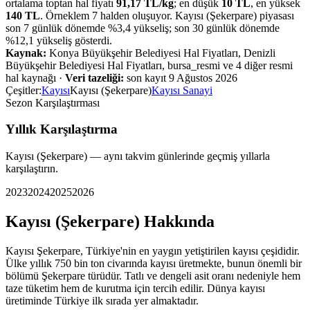
ortalama toptan hal fiyatı
91,17
TL/
kg
; en düşük
10
TL
, en yüksek
140
TL
. Örneklem
7
halden oluşuyor.
Kayısı (Şekerpare)
piyasası
son 7 günlük dönemde %
3,4
yükseliş
;
son 30 günlük dönemde
%
12,1
yükseliş
gösterdi.
Kaynak:
Konya Büyükşehir Belediyesi Hal Fiyatları, Denizli
Büyükşehir Belediyesi Hal Fiyatları, bursa_resmi ve 4 diğer resmi
hal kaynağı
·
Veri tazeliği:
son kayıt
9 Ağustos 2026
Çeşitler:
Kayısı
Kayısı (Şekerpare)
Kayısı Sanayi
Sezon Karşılaştırması
Yıllık Karşılaştırma
Kayısı (Şekerpare)
— aynı takvim günlerinde geçmiş yıllarla
karşılaştırın.
2023
2024
2025
2026
Kayısı (Şekerpare)
Hakkında
Kayısı Şekerpare, Türkiye'nin en yaygın yetiştirilen kayısı çeşididir.
Ülke yıllık 750 bin ton civarında kayısı üretmekte, bunun önemli bir
bölümü Şekerpare türüdür. Tatlı ve dengeli asit oranı nedeniyle hem
taze tüketim hem de kurutma için tercih edilir. Dünya kayısı
üretiminde Türkiye ilk sırada yer almaktadır.