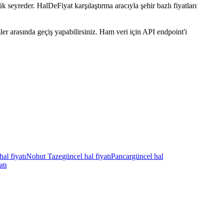
 seyreder. HalDeFiyat karşılaştırma aracıyla şehir bazlı fiyatları
r arasında geçiş yapabilirsiniz. Ham veri için API endpoint'i
hal fiyatı
Nohut Taze
güncel hal fiyatı
Pancar
güncel hal
atı