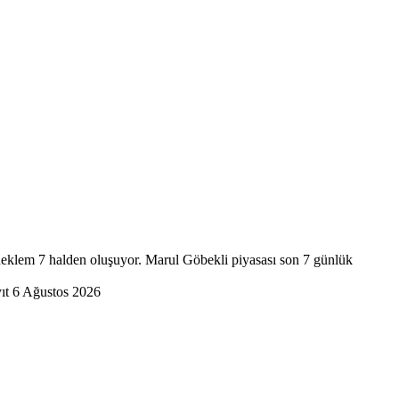
neklem
7
halden oluşuyor.
Marul Göbekli
piyasası
son 7 günlük
yıt
6 Ağustos 2026