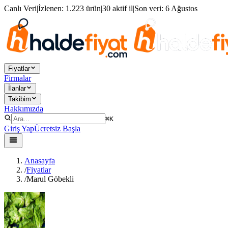
Canlı Veri
|
İzlenen:
1.223 ürün
|
30 aktif il
|
Son veri:
6 Ağustos
Fiyatlar
Firmalar
İlanlar
Takibim
Hakkımızda
⌘K
Giriş Yap
Ücretsiz Başla
Anasayfa
/
Fiyatlar
/
Marul Göbekli