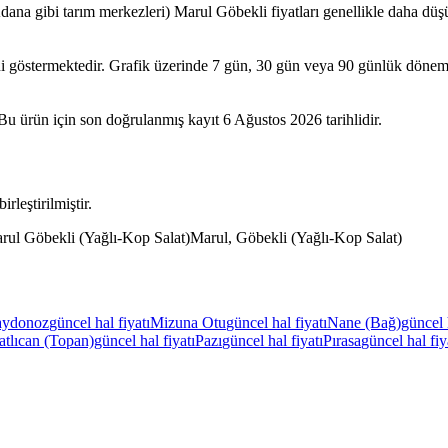
dana gibi tarım merkezleri) Marul Göbekli fiyatları genellikle daha düşük
ni göstermektedir. Grafik üzerinde 7 gün, 30 gün veya 90 günlük dönemle
 Bu ürün için son doğrulanmış kayıt 6 Ağustos 2026 tarihlidir.
rleştirilmiştir.
rul Göbekli (Yağlı-Kop Salat)
Marul, Göbekli (Yağlı-Kop Salat)
ydonoz
güncel hal fiyatı
Mizuna Otu
güncel hal fiyatı
Nane (Bağ)
güncel 
atlıcan (Topan)
güncel hal fiyatı
Pazı
güncel hal fiyatı
Pırasa
güncel hal fiy