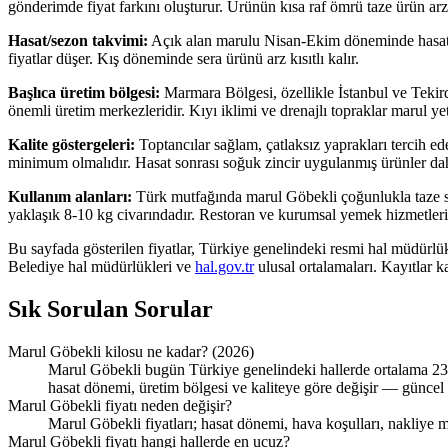
gönderimde fiyat farkını oluşturur. Ürünün kısa raf ömrü taze ürün arzı
Hasat/sezon takvimi:
Açık alan marulu Nisan-Ekim döneminde hasat ed
fiyatlar düşer. Kış döneminde sera ürünü arz kısıtlı kalır.
Başlıca üretim bölgesi:
Marmara Bölgesi, özellikle İstanbul ve Tekir
önemli üretim merkezleridir. Kıyı iklimi ve drenajlı topraklar marul yet
Kalite göstergeleri:
Toptancılar sağlam, çatlaksız yaprakları tercih ed
minimum olmalıdır. Hasat sonrası soğuk zincir uygulanmış ürünler dah
Kullanım alanları:
Türk mutfağında marul Göbekli çoğunlukla taze sal
yaklaşık 8-10 kg civarındadır. Restoran ve kurumsal yemek hizmetleri
Bu sayfada gösterilen fiyatlar, Türkiye genelindeki resmi hal müdürlü
Belediye hal müdürlükleri ve
hal.gov.tr
ulusal ortalamaları. Kayıtlar 
Sık Sorulan Sorular
Marul Göbekli kilosu ne kadar? (2026)
Marul Göbekli bugün Türkiye genelindeki hallerde ortalama 23,3
hasat dönemi, üretim bölgesi ve kaliteye göre değişir — güncel d
Marul Göbekli fiyatı neden değişir?
Marul Göbekli fiyatları; hasat dönemi, hava koşulları, nakliye m
Marul Göbekli fiyatı hangi hallerde en ucuz?