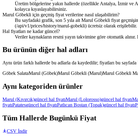
Üretim bölgelerine yakın hallerde (özellikle Antalya, İzmir ve A
kolayca kıyaslayabilirsiniz.
Marul Göbekli için geçmiş fiyat verilerine nasıl ulaşabilirim?
Bu sayfadaki grafik, son 5 yıla ait Marul Göbekli fiyat geçmişi
(/api/v1/prices/history/marul-gobekli) ücretsiz olarak erişilebilir.
Hal fiyatları ne kadar güncel?
Veriler kaynakların resmi yayın takvimine göre otomatik alınır.
Bu ürünün diğer hal adları
Aynı ürün farklı hallerde bu adlarla da kaydedilir; fiyatları bu sayfada bi
Göbek Salata
Marul (Göbek)
Marul Göbekli (Marul)
Marul Göbekli Ma
Aynı kategoriden ürünler
Marul (Kıvırcık)
güncel hal fiyatı
Marul (Lolorosso)
güncel hal fiyatı
Ma
fiyatı
Patates
güncel hal fiyatı
Patlıcan Bostan (Topak)
güncel hal fiyatı
P
Tüm Hallerde Bugünkü Fiyat
CSV İndir