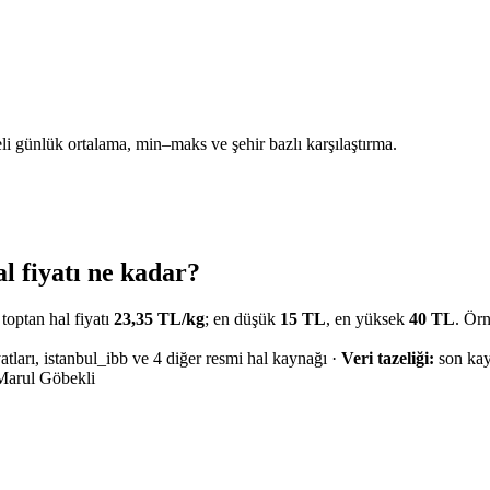
li günlük ortalama, min–maks ve şehir bazlı karşılaştırma.
 fiyatı ne kadar?
toptan hal fiyatı
23,35
TL/
kg
; en düşük
15
TL
, en yüksek
40
TL
. Ör
tları, istanbul_ibb ve 4 diğer resmi hal kaynağı
·
Veri tazeliği:
son ka
Marul Göbekli