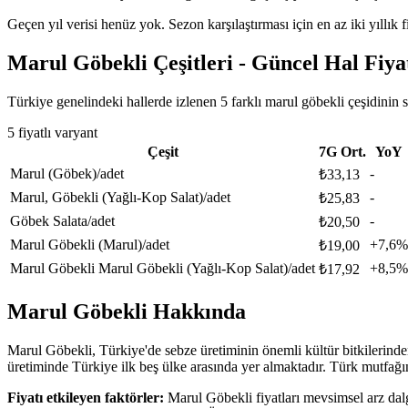
Geçen yıl verisi henüz yok. Sezon karşılaştırması için en az iki yıllık f
Marul Göbekli
Çeşitleri - Güncel Hal Fiya
Türkiye genelindeki hallerde izlenen
5
farklı
marul göbekli
çeşidinin s
5
fiyatlı varyant
Çeşit
7G Ort.
YoY
Marul (Göbek)
/
adet
-
₺
33,13
Marul, Göbekli (Yağlı-Kop Salat)
/
adet
-
₺
25,83
Göbek Salata
/
adet
-
₺
20,50
Marul Göbekli (Marul)
/
adet
+7,6%
₺
19,00
Marul Göbekli Marul Göbekli (Yağlı-Kop Salat)
/
adet
+8,5%
₺
17,92
Marul Göbekli
Hakkında
Marul Göbekli, Türkiye'de sebze üretiminin önemli kültür bitkilerinden
üretiminde Türkiye ilk beş ülke arasında yer almaktadır. Türk mutfağı
Fiyatı etkileyen faktörler:
Marul Göbekli fiyatları mevsimsel arz dalga