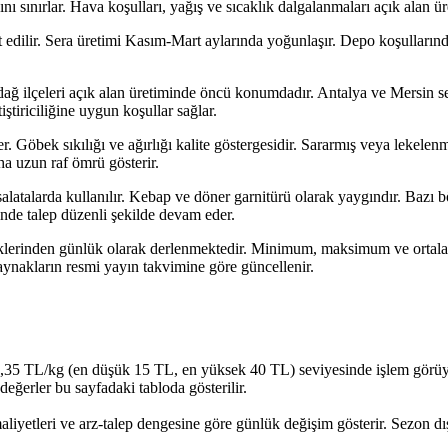
nı sınırlar. Hava koşulları, yağış ve sıcaklık dalgalanmaları açık alan ür
ilir. Sera üretimi Kasım-Mart aylarında yoğunlaşır. Depo koşullarında 
dağ ilçeleri açık alan üretiminde öncü konumdadır. Antalya ve Mersin s
iştiriciliğine uygun koşullar sağlar.
er. Göbek sıkılığı ve ağırlığı kalite göstergesidir. Sararmış veya lekele
a uzun raf ömrü gösterir.
atalarda kullanılır. Kebap ve döner garnitürü olarak yaygındır. Bazı böl
nde talep düzenli şekilde devam eder.
klerinden günlük olarak derlenmektedir. Minimum, maksimum ve ortalama 
kaynakların resmi yayın takvimine göre güncellenir.
5 TL/kg (en düşük 15 TL, en yüksek 40 TL) seviyesinde işlem görüyor. Bu
eğerler bu sayfadaki tabloda gösterilir.
aliyetleri ve arz-talep dengesine göre günlük değişim gösterir. Sezon dış