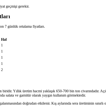
iyat geçmişi gerekir.
tları
on 7 günlük ortalama fiyatları.
Hal
1
1
1
1
2
 biridir. Yıllık üretim hacmi yaklaşık 650-700 bin ton civarındadır. Açı
nda salata ve garnitür olarak yaygın kullanım görmektedir.
lanmasından doğrudan etkilenir. Kış aylarında sera üretiminin sınırlı olm