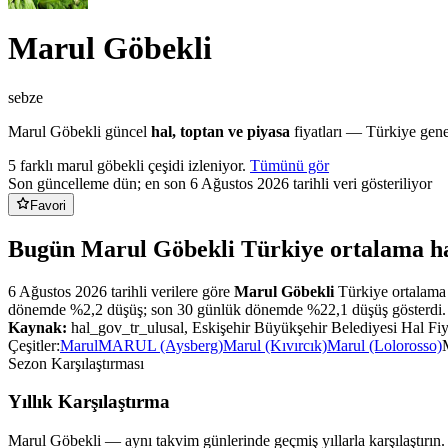
Marul Göbekli
sebze
Marul Göbekli
güncel
hal, toptan ve piyasa
fiyatları — Türkiye gene
5
farklı
marul göbekli
çeşidi izleniyor.
Tümünü gör
Son güncelleme dün
; en son 6 Ağustos 2026 tarihli veri gösteriliyor
Favori
Bugün Marul Göbekli Türkiye ortalama hal
6 Ağustos 2026
tarihli verilere göre
Marul Göbekli
Türkiye ortalama 
dönemde %
2,2
düşüş
;
son 30 günlük dönemde %
22,1
düşüş
gösterdi.
Kaynak:
hal_gov_tr_ulusal, Eskişehir Büyükşehir Belediyesi Hal Fiya
Çeşitler:
Marul
MARUL (Aysberg)
Marul (Kıvırcık)
Marul (Lolorosso)
Sezon Karşılaştırması
Yıllık Karşılaştırma
Marul Göbekli
— aynı takvim günlerinde geçmiş yıllarla karşılaştırın.