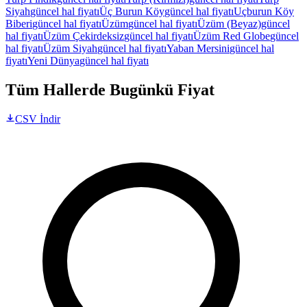
Siyah
güncel hal fiyatı
Üç Burun Köy
güncel hal fiyatı
Uçburun Köy
Biberi
güncel hal fiyatı
Üzüm
güncel hal fiyatı
Üzüm (Beyaz)
güncel
hal fiyatı
Üzüm Çekirdeksiz
güncel hal fiyatı
Üzüm Red Globe
güncel
hal fiyatı
Üzüm Siyah
güncel hal fiyatı
Yaban Mersini
güncel hal
fiyatı
Yeni Dünya
güncel hal fiyatı
Tüm Hallerde Bugünkü Fiyat
CSV İndir