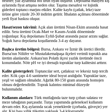
belirler; yaz aylarında bol ürün fiyatı düşürür. Depolama maliyeti kış
aylarında fiyat artışına neden olur. Taşıma mesafesi ve lojistik
giderleri toptancı marjını etkiler. Kalite kaybı (çatlak, leke) taze
ürüne göre yüzde 20-30 indirim getirir. İthalatın açılması döneminde
yerli fiyat baskısı oluşur.
Hasat/sezon takvimi:
Açık alan üretimi Nisan-Ekim arasında hasat
edilir. Sera üretimi Ocak-Mart ve Kasım-Aralık döneminde
yoğunlaşır. Kış depolaması Eylül-Şubat arasında pazar arzını sağlar.
Soğuk hava depolama koşullarında 3-4 ay dayanır.
Başlıca üretim bölgesi:
Bursa, Ankara ve İzmir ilk üretici illerdir.
Bursa'nın Nilüfer ve Mustafakemalpaşa ilçeleri verimli topraklı ana
üretim alanlarıdır. Ankara'nın Polatlı ilçesi yazlık üretimde öncü
konumdadır. Nötr pH ve iyi drenajlı topraklar turp kalitesini arttırır.
Kalite göstergeleri:
Toptancılar sert, çatlaksız ve lekesiz turp tercih
eder. Kök çapı 4-6 santimetre ideal boyut aralığıdır. Yapraklar taze,
yeşil ve sağlam olmalıdır. Ağırlık 80-150 gram arasında homojen
olması değerlendirilir. Toprak kalıntısı minimal düzeyde
bulunmalıdır.
Kullanım alanları:
Türk mutfağında taze turp çoban salatası ve
meze tabağının parçasıdır. Turşu yapımında geleneksel kullanım
devam eder. Kış aylarında sıcak yemeklerde (çorbada, güveçte) yer
alır. Kişi başı yıllık tüketim yaklaşık 3-4 kilogramdır.