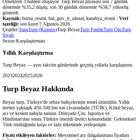
Örneklem
3
halden oluşuyor.
Turp Beyaz
piyasası
son 7 günlük
dönemde %
35,2
düşüş
;
son 30 günlük dönemde %
58,7
yükseliş
gösterdi.
Kaynak:
bursa_resmi, hal_gov_tr_ulusal, kutahya_resmi
·
Veri
tazeliği:
son kayıt
7 Ağustos 2026
Çeşitler:
Turp
Turp (Kırmızı)
Turp Beyaz
Turp Fındık
Turp Otu
Turp
Siyah
Sezon Karşılaştırması
Yıllık Karşılaştırma
Turp Beyaz
— aynı takvim günlerinde geçmiş yıllarla karşılaştırın.
2023
2024
2025
2026
Turp Beyaz
Hakkında
Beyaz turp, Türkiye'de sebze bahçelerinin temel ürünüdür. Yıllık
üretim yaklaşık 450-500 bin ton civarındadır (TÜİK). Kökü beyaz,
acı ve keskin tadıyla tanınır. Dünyada Çin, Japonya ve
Hindistan'dan sonra Türkiye önemli üretici konumdadır. Geleneksel
Türk mutfağında turşu ve taze tüketimde yerleşmiştir.
Fiyatı etkileyen faktörler:
Mevsimsel arz dalgalanması fiyatları