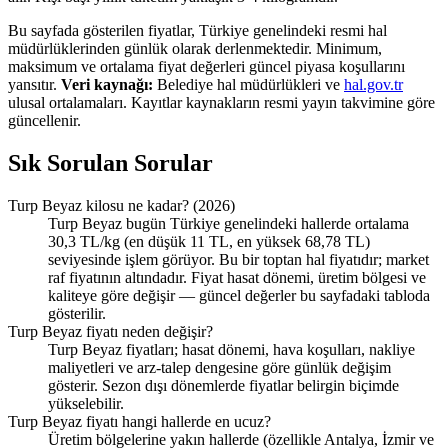
Bu sayfada gösterilen fiyatlar, Türkiye genelindeki resmi hal
müdürlüklerinden günlük olarak derlenmektedir. Minimum,
maksimum ve ortalama fiyat değerleri güncel piyasa koşullarını
yansıtır.
Veri kaynağı:
Belediye hal müdürlükleri ve
hal.gov.tr
ulusal ortalamaları. Kayıtlar kaynakların resmi yayın takvimine göre
güncellenir.
Sık Sorulan Sorular
Turp Beyaz kilosu ne kadar? (2026)
Turp Beyaz bugün Türkiye genelindeki hallerde ortalama
30,3 TL/kg (en düşük 11 TL, en yüksek 68,78 TL)
seviyesinde işlem görüyor. Bu bir toptan hal fiyatıdır; market
raf fiyatının altındadır. Fiyat hasat dönemi, üretim bölgesi ve
kaliteye göre değişir — güncel değerler bu sayfadaki tabloda
gösterilir.
Turp Beyaz fiyatı neden değişir?
Turp Beyaz fiyatları; hasat dönemi, hava koşulları, nakliye
maliyetleri ve arz-talep dengesine göre günlük değişim
gösterir. Sezon dışı dönemlerde fiyatlar belirgin biçimde
yükselebilir.
Turp Beyaz fiyatı hangi hallerde en ucuz?
Üretim bölgelerine yakın hallerde (özellikle Antalya, İzmir ve