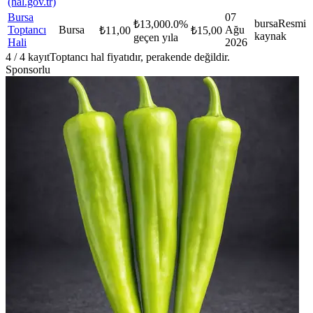
(hal.gov.tr)
Bursa
07
bursa
Resmi
₺
13,00
0.0
%
Toptancı
Bursa
Ağu
₺
11,00
₺
15,00
kaynak
geçen yıla
Hali
2026
4
/
4
kayıt
Toptancı hal fiyatıdır, perakende değildir.
Sponsorlu