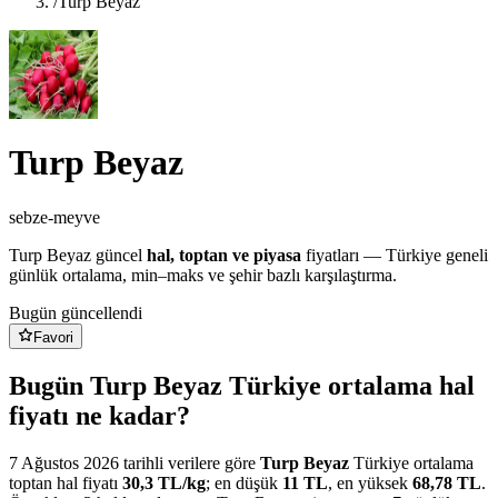
/
Turp Beyaz
Turp Beyaz
sebze-meyve
Turp Beyaz
güncel
hal, toptan ve piyasa
fiyatları — Türkiye geneli
günlük ortalama, min–maks ve şehir bazlı karşılaştırma.
Bugün güncellendi
Favori
Bugün Turp Beyaz Türkiye ortalama hal
fiyatı ne kadar?
7 Ağustos 2026
tarihli verilere göre
Turp Beyaz
Türkiye ortalama
toptan hal fiyatı
30,3
TL/
kg
; en düşük
11
TL
, en yüksek
68,78
TL
.