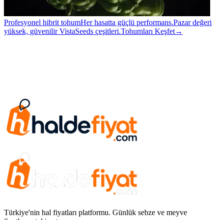
Profesyonel hibrit tohum
Her hasatta güçlü performans.
Pazar değeri
yüksek, güvenilir VistaSeeds çeşitleri.
Tohumları Keşfet
→
Türkiye'nin hal fiyatları platformu. Günlük sebze ve meyve