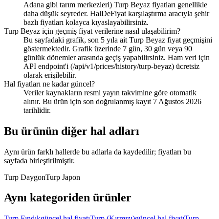
Adana gibi tarım merkezleri) Turp Beyaz fiyatları genellikle
daha düşük seyreder. HalDeFiyat karşılaştırma aracıyla şehir
bazlı fiyatları kolayca kıyaslayabilirsiniz.
Turp Beyaz için geçmiş fiyat verilerine nasıl ulaşabilirim?
Bu sayfadaki grafik, son 5 yıla ait Turp Beyaz fiyat geçmişini
göstermektedir. Grafik üzerinde 7 gün, 30 gün veya 90
günlük dönemler arasında geçiş yapabilirsiniz. Ham veri için
API endpoint'i (/api/v1/prices/history/turp-beyaz) ücretsiz
olarak erişilebilir.
Hal fiyatları ne kadar güncel?
Veriler kaynakların resmi yayın takvimine göre otomatik
alınır. Bu ürün için son doğrulanmış kayıt 7 Ağustos 2026
tarihlidir.
Bu ürünün diğer hal adları
Aynı ürün farklı hallerde bu adlarla da kaydedilir; fiyatları bu
sayfada birleştirilmiştir.
Turp Daygon
Turp Japon
Aynı kategoriden ürünler
Turp Fındık
güncel hal fiyatı
Turp (Kırmızı)
güncel hal fiyatı
Turp