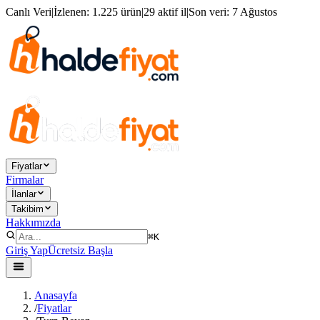
Canlı Veri
|
İzlenen:
1.225 ürün
|
29 aktif il
|
Son veri:
7 Ağustos
Fiyatlar
Firmalar
İlanlar
Takibim
Hakkımızda
⌘K
Giriş Yap
Ücretsiz Başla
Anasayfa
/
Fiyatlar