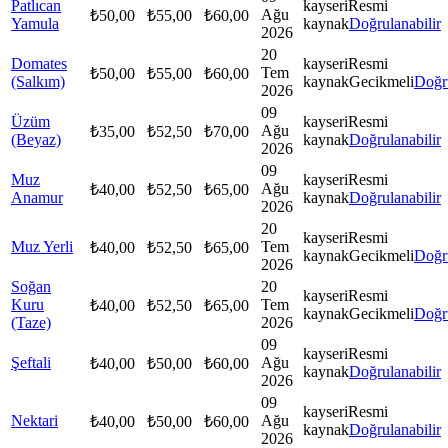
Patlıcan
kayseri
Resmi
Ağu
₺
50,00
₺
55,00
₺
60,00
Yamula
kaynak
Doğrulanabilir
2026
20
Domates
kayseri
Resmi
Tem
₺
50,00
₺
55,00
₺
60,00
(Salkım)
kaynak
Gecikmeli
Doğru
2026
09
Üzüm
kayseri
Resmi
Ağu
₺
35,00
₺
52,50
₺
70,00
(Beyaz)
kaynak
Doğrulanabilir
2026
09
Muz
kayseri
Resmi
Ağu
₺
40,00
₺
52,50
₺
65,00
Anamur
kaynak
Doğrulanabilir
2026
20
kayseri
Resmi
Muz Yerli
Tem
₺
40,00
₺
52,50
₺
65,00
kaynak
Gecikmeli
Doğru
2026
Soğan
20
kayseri
Resmi
Kuru
Tem
₺
40,00
₺
52,50
₺
65,00
kaynak
Gecikmeli
Doğru
(Taze)
2026
09
kayseri
Resmi
Şeftali
Ağu
₺
40,00
₺
50,00
₺
60,00
kaynak
Doğrulanabilir
2026
09
kayseri
Resmi
Nektari
Ağu
₺
40,00
₺
50,00
₺
60,00
kaynak
Doğrulanabilir
2026