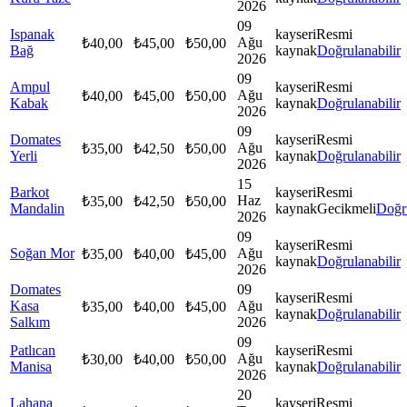
2026
09
Ispanak
kayseri
Resmi
Ağu
₺
40,00
₺
45,00
₺
50,00
Bağ
kaynak
Doğrulanabilir
2026
09
Ampul
kayseri
Resmi
Ağu
₺
40,00
₺
45,00
₺
50,00
Kabak
kaynak
Doğrulanabilir
2026
09
Domates
kayseri
Resmi
Ağu
₺
35,00
₺
42,50
₺
50,00
Yerli
kaynak
Doğrulanabilir
2026
15
Barkot
kayseri
Resmi
Haz
₺
35,00
₺
42,50
₺
50,00
Mandalin
kaynak
Gecikmeli
Doğru
2026
09
kayseri
Resmi
Soğan Mor
Ağu
₺
35,00
₺
40,00
₺
45,00
kaynak
Doğrulanabilir
2026
Domates
09
kayseri
Resmi
Kasa
Ağu
₺
35,00
₺
40,00
₺
45,00
kaynak
Doğrulanabilir
Salkım
2026
09
Patlıcan
kayseri
Resmi
Ağu
₺
30,00
₺
40,00
₺
50,00
Manisa
kaynak
Doğrulanabilir
2026
20
Lahana
kayseri
Resmi