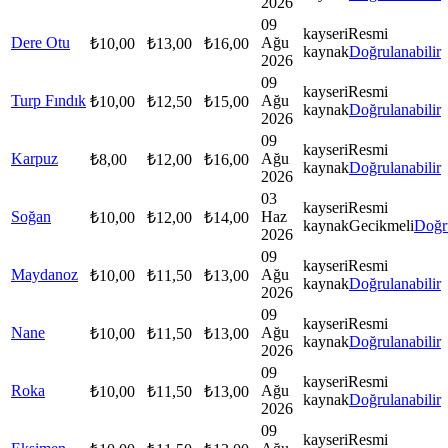
2026
09
kayseri
Resmi
Dere Otu
Ağu
₺
10,00
₺
13,00
₺
16,00
kaynak
Doğrulanabilir
2026
09
kayseri
Resmi
Turp Fındık
Ağu
₺
10,00
₺
12,50
₺
15,00
kaynak
Doğrulanabilir
2026
09
kayseri
Resmi
Karpuz
Ağu
₺
8,00
₺
12,00
₺
16,00
kaynak
Doğrulanabilir
2026
03
kayseri
Resmi
Soğan
Haz
₺
10,00
₺
12,00
₺
14,00
kaynak
Gecikmeli
Doğru
2026
09
kayseri
Resmi
Maydanoz
Ağu
₺
10,00
₺
11,50
₺
13,00
kaynak
Doğrulanabilir
2026
09
kayseri
Resmi
Nane
Ağu
₺
10,00
₺
11,50
₺
13,00
kaynak
Doğrulanabilir
2026
09
kayseri
Resmi
Roka
Ağu
₺
10,00
₺
11,50
₺
13,00
kaynak
Doğrulanabilir
2026
09
kayseri
Resmi