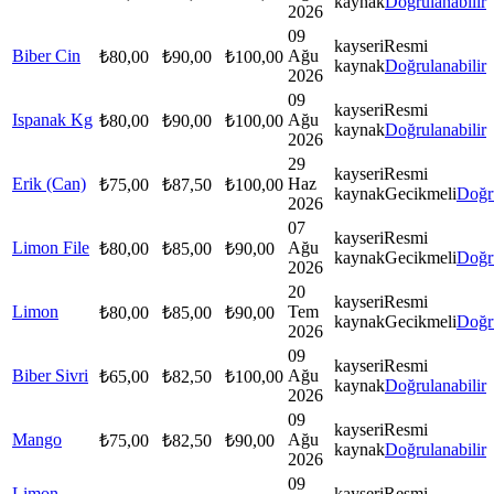
kaynak
Doğrulanabilir
2026
09
kayseri
Resmi
Biber Cin
Ağu
₺
80,00
₺
90,00
₺
100,00
kaynak
Doğrulanabilir
2026
09
kayseri
Resmi
Ispanak Kg
Ağu
₺
80,00
₺
90,00
₺
100,00
kaynak
Doğrulanabilir
2026
29
kayseri
Resmi
Erik (Can)
Haz
₺
75,00
₺
87,50
₺
100,00
kaynak
Gecikmeli
Doğru
2026
07
kayseri
Resmi
Limon File
Ağu
₺
80,00
₺
85,00
₺
90,00
kaynak
Gecikmeli
Doğru
2026
20
kayseri
Resmi
Limon
Tem
₺
80,00
₺
85,00
₺
90,00
kaynak
Gecikmeli
Doğru
2026
09
kayseri
Resmi
Biber Sivri
Ağu
₺
65,00
₺
82,50
₺
100,00
kaynak
Doğrulanabilir
2026
09
kayseri
Resmi
Mango
Ağu
₺
75,00
₺
82,50
₺
90,00
kaynak
Doğrulanabilir
2026
09
Limon
kayseri
Resmi