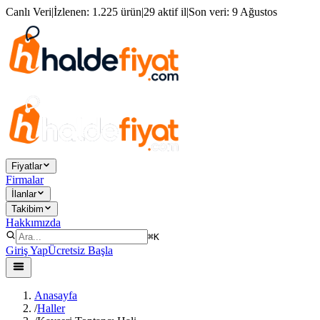
Canlı Veri
|
İzlenen:
1.225 ürün
|
29 aktif il
|
Son veri:
9 Ağustos
Fiyatlar
Firmalar
İlanlar
Takibim
Hakkımızda
⌘K
Giriş Yap
Ücretsiz Başla
Anasayfa
/
Haller