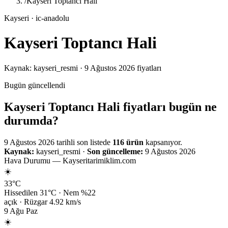
/
Kayseri Toptancı Hali
Kayseri
· ic-anadolu
Kayseri Toptancı Hali
Kaynak:
kayseri_resmi
· 9 Ağustos 2026 fiyatları
Bugün güncellendi
Kayseri Toptancı Hali fiyatları bugün ne
durumda?
9 Ağustos 2026
tarihli son listede
116
ürün
kapsanıyor.
Kaynak:
kayseri_resmi
·
Son güncelleme:
9 Ağustos 2026
Hava Durumu —
Kayseri
tarimiklim.com
☀️
33
°C
Hissedilen
31
°C · Nem %
22
açık
· Rüzgar
4.92
km/s
9 Ağu Paz
☀️