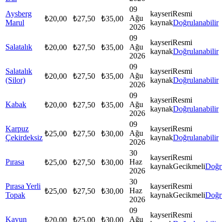
09
Aysberg
kayseri
Resmi
Ağu
₺
20,00
₺
27,50
₺
35,00
Marul
kaynak
Doğrulanabilir
2026
09
kayseri
Resmi
Salatalık
Ağu
₺
20,00
₺
27,50
₺
35,00
kaynak
Doğrulanabilir
2026
09
Salatalık
kayseri
Resmi
Ağu
₺
20,00
₺
27,50
₺
35,00
(Silor)
kaynak
Doğrulanabilir
2026
09
kayseri
Resmi
Kabak
Ağu
₺
20,00
₺
27,50
₺
35,00
kaynak
Doğrulanabilir
2026
09
Karpuz
kayseri
Resmi
Ağu
₺
25,00
₺
27,50
₺
30,00
Çekirdeksiz
kaynak
Doğrulanabilir
2026
30
kayseri
Resmi
Pırasa
Haz
₺
25,00
₺
27,50
₺
30,00
kaynak
Gecikmeli
Doğru
2026
30
Pırasa Yerli
kayseri
Resmi
Haz
₺
25,00
₺
27,50
₺
30,00
Topak
kaynak
Gecikmeli
Doğru
2026
09
kayseri
Resmi
Kavun
Ağu
₺
20,00
₺
25,00
₺
30,00