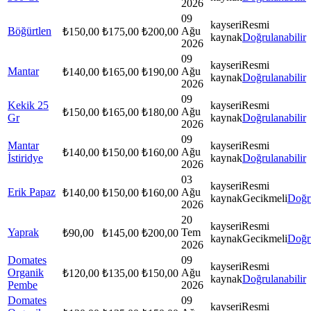
2026
09
kayseri
Resmi
Böğürtlen
Ağu
₺
150,00
₺
175,00
₺
200,00
kaynak
Doğrulanabilir
2026
09
kayseri
Resmi
Mantar
Ağu
₺
140,00
₺
165,00
₺
190,00
kaynak
Doğrulanabilir
2026
09
Kekik 25
kayseri
Resmi
Ağu
₺
150,00
₺
165,00
₺
180,00
Gr
kaynak
Doğrulanabilir
2026
09
Mantar
kayseri
Resmi
Ağu
₺
140,00
₺
150,00
₺
160,00
İstiridye
kaynak
Doğrulanabilir
2026
03
kayseri
Resmi
Erik Papaz
Ağu
₺
140,00
₺
150,00
₺
160,00
kaynak
Gecikmeli
Doğru
2026
20
kayseri
Resmi
Yaprak
Tem
₺
90,00
₺
145,00
₺
200,00
kaynak
Gecikmeli
Doğru
2026
Domates
09
kayseri
Resmi
Organik
Ağu
₺
120,00
₺
135,00
₺
150,00
kaynak
Doğrulanabilir
Pembe
2026
Domates
09
kayseri
Resmi