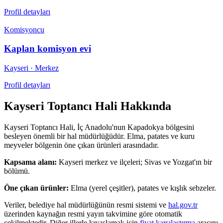
Profil detayları
Komisyoncu
Kaplan komisyon evi
Kayseri
· Merkez
Profil detayları
Kayseri Toptancı Hali
Hakkında
Kayseri Toptancı Hali, İç Anadolu'nun Kapadokya bölgesini
besleyen önemli bir hal müdürlüğüdür. Elma, patates ve kuru
meyveler bölgenin öne çıkan ürünleri arasındadır.
Kapsama alanı:
Kayseri merkez ve ilçeleri; Sivas ve Yozgat'ın bir
bölümü.
Öne çıkan ürünler:
Elma (yerel çeşitler), patates ve kışlık sebzeler.
Veriler, belediye hal müdürlüğünün resmi sistemi ve
hal.gov.tr
üzerinden kaynağın resmi yayın takvimine göre otomatik
çekilmektedir. Diğer illerle kıyaslamak için
fiyat karşılaştırma
aracını