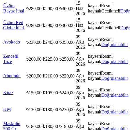
15
Üzüm
kayseri
Resmi
Haz
₺
280,00
₺
290,00
₺
300,00
Beyaz İthal
kaynak
Gecikmeli
Doğru
2026
15
Üzüm Red
kayseri
Resmi
Haz
₺
280,00
₺
290,00
₺
300,00
Globe İthal
kaynak
Gecikmeli
Doğru
2026
09
kayseri
Resmi
Avokado
Ağu
₺
230,00
₺
240,00
₺
250,00
kaynak
Doğrulanabilir
2026
09
Zencefil
kayseri
Resmi
Ağu
₺
200,00
₺
225,00
₺
250,00
Taze
kaynak
Doğrulanabilir
2026
09
kayseri
Resmi
Ahududu
Ağu
₺
200,00
₺
210,00
₺
220,00
kaynak
Doğrulanabilir
2026
09
kayseri
Resmi
Kiraz
Ağu
₺
150,00
₺
195,00
₺
240,00
kaynak
Doğrulanabilir
2026
09
kayseri
Resmi
Kivi
Ağu
₺
130,00
₺
180,00
₺
230,00
kaynak
Doğrulanabilir
2026
09
Maskolin
kayseri
Resmi
Ağu
₺
180,00
₺
180,00
₺
180,00
500 Gr
kaynak
Doğrulanabilir