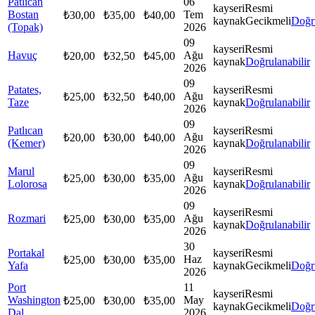
Patlıcan
06
kayseri
Resmi
Bostan
Tem
₺
30,00
₺
35,00
₺
40,00
kaynak
Gecikmeli
Doğru
(Topak)
2026
09
kayseri
Resmi
Havuç
Ağu
₺
20,00
₺
32,50
₺
45,00
kaynak
Doğrulanabilir
2026
09
Patates,
kayseri
Resmi
Ağu
₺
25,00
₺
32,50
₺
40,00
Taze
kaynak
Doğrulanabilir
2026
09
Patlıcan
kayseri
Resmi
Ağu
₺
20,00
₺
30,00
₺
40,00
(Kemer)
kaynak
Doğrulanabilir
2026
09
Marul
kayseri
Resmi
Ağu
₺
25,00
₺
30,00
₺
35,00
Lolorosa
kaynak
Doğrulanabilir
2026
09
kayseri
Resmi
Rozmari
Ağu
₺
25,00
₺
30,00
₺
35,00
kaynak
Doğrulanabilir
2026
30
Portakal
kayseri
Resmi
Haz
₺
25,00
₺
30,00
₺
35,00
Yafa
kaynak
Gecikmeli
Doğru
2026
Port
11
kayseri
Resmi
Washington
May
₺
25,00
₺
30,00
₺
35,00
kaynak
Gecikmeli
Doğru
Dal
2026