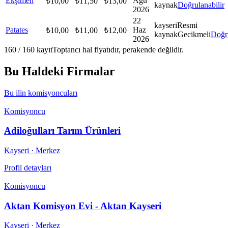
Ekşimen
Ağu
₺
10,00
₺
11,50
₺
13,00
kaynak
Doğrulanabilir
2026
22
kayseri
Resmi
Patates
Haz
₺
10,00
₺
11,00
₺
12,00
kaynak
Gecikmeli
Doğru
2026
160
/
160
kayıt
Toptancı hal fiyatıdır, perakende değildir.
Bu Haldeki Firmalar
Bu ilin komisyoncuları
Komisyoncu
Adiloğulları Tarım Ürünleri
Kayseri
· Merkez
Profil detayları
Komisyoncu
Aktan Komisyon Evi - Aktan Kayseri
Kayseri
· Merkez