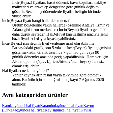
İncir(Beyaz) fiyatları; hasat dönemi, hava koşulları, nakliye
maliyetleri ve arz-talep dengesine göre günlük değişim
gösterir. Sezon dışı dönemlerde fiyatlar belirgin biçimde
yükselebilir.
İncir(Beyaz) fiyatı hangi hallerde en ucuz?
Üretim bölgelerine yakın hallerde (özellikle Antalya, İzmir ve
Adana gibi tarım merkezleri) İncir(Beyaz) fiyatları genellikle
daha düşük seyreder. HalDeFiyat karşılaştırma aracıyla şehir
bazlı fiyatları kolayca kıyaslayabilirsiniz.
İncir(Beyaz) için geçmiş fiyat verilerine nasıl ulaşabilirim?
Bu sayfadaki grafik, son 5 yıla ait İncir(Beyaz) fiyat geçmişini
göstermektedir. Grafik üzerinde 7 gün, 30 gün veya 90
günlük dönemler arasında geçiş yapabilirsiniz. Ham veri için
API endpoint'i (/api/v1/prices/history/incir-beyaz) ücretsiz
olarak erişilebilir.
Hal fiyatları ne kadar güncel?
Veriler kaynakların resmi yayın takvimine göre otomatik
alınır. Bu ürün için son doğrulanmış kayıt 7 Ağustos 2026
tarihlidir.
Aynı kategoriden ürünler
Kamkat
güncel hal fiyatı
Karambola
güncel hal fiyatı
Kavun
(Kırkağaç)
güncel hal fiyatı
Kayısı
güncel hal fiyatı
Kayısı