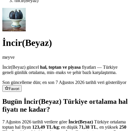
/
İncir(Beyaz)
İncir(Beyaz)
meyve
İncir(Beyaz)
güncel
hal, toptan ve piyasa
fiyatları — Türkiye
geneli günlük ortalama, min–maks ve şehir bazlı karşılaştırma.
Son güncelleme dün
; en son 7 Ağustos 2026 tarihli veri gösteriliyor
Favori
Bugün İncir(Beyaz) Türkiye ortalama hal
fiyatı ne kadar?
7 Ağustos 2026
tarihli verilere göre
İncir(Beyaz)
Türkiye ortalama
toptan hal fiyatı
123,49
TL/
kg
; en düşük
71,38
TL
, en yüksek
250