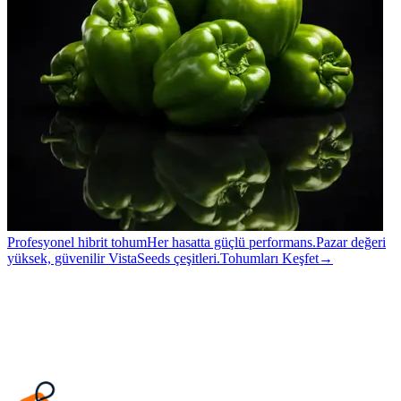
Profesyonel hibrit tohum
Her hasatta güçlü performans.
Pazar değeri
yüksek, güvenilir VistaSeeds çeşitleri.
Tohumları Keşfet
→