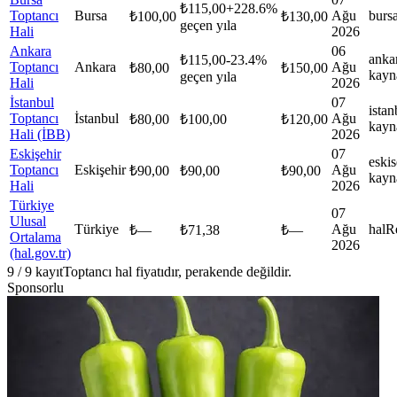
₺
115,00
+
228.6
%
Toptancı
Bursa
Ağu
burs
₺
100,00
₺
130,00
geçen yıla
Hali
2026
Ankara
06
anka
₺
115,00
-23.4
%
Toptancı
Ankara
Ağu
₺
80,00
₺
150,00
kayn
geçen yıla
Hali
2026
İstanbul
07
istan
Toptancı
İstanbul
Ağu
₺
80,00
₺
100,00
₺
120,00
kayn
Hali (İBB)
2026
Eskişehir
07
eskis
Toptancı
Eskişehir
Ağu
₺
90,00
₺
90,00
₺
90,00
kayn
Hali
2026
Türkiye
07
Ulusal
Türkiye
Ağu
hal
R
₺
—
₺
71,38
₺
—
Ortalama
2026
(hal.gov.tr)
9
/
9
kayıt
Toptancı hal fiyatıdır, perakende değildir.
Sponsorlu