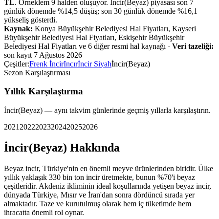
TL
. Örneklem
9
halden oluşuyor.
İncir(Beyaz)
piyasası
son 7
günlük dönemde %
14,5
düşüş
;
son 30 günlük dönemde %
16,1
yükseliş
gösterdi.
Kaynak:
Konya Büyükşehir Belediyesi Hal Fiyatları, Kayseri
Büyükşehir Belediyesi Hal Fiyatları, Eskişehir Büyükşehir
Belediyesi Hal Fiyatları ve 6 diğer resmi hal kaynağı
·
Veri tazeliği:
son kayıt
7 Ağustos 2026
Çeşitler:
Frenk İncir
Incır
İncir Siyah
İncir(Beyaz)
Sezon Karşılaştırması
Yıllık Karşılaştırma
İncir(Beyaz)
— aynı takvim günlerinde geçmiş yıllarla karşılaştırın.
2021
2022
2023
2024
2025
2026
İncir(Beyaz)
Hakkında
Beyaz incir, Türkiye'nin en önemli meyve ürünlerinden biridir. Ülke
yıllık yaklaşık 330 bin ton incir üretmekte, bunun %70'i beyaz
çeşitleridir. Akdeniz ikliminin ideal koşullarında yetişen beyaz incir,
dünyada Türkiye, Mısır ve İran'dan sonra dördüncü sırada yer
almaktadır. Taze ve kurutulmuş olarak hem iç tüketimde hem
ihracatta önemli rol oynar.