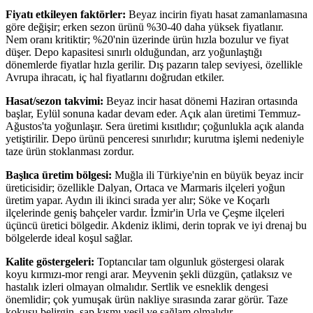
Fiyatı etkileyen faktörler:
Beyaz incirin fiyatı hasat zamanlamasına
göre değişir; erken sezon ürünü %30-40 daha yüksek fiyatlanır.
Nem oranı kritiktir; %20'nin üzerinde ürün hızla bozulur ve fiyat
düşer. Depo kapasitesi sınırlı olduğundan, arz yoğunlaştığı
dönemlerde fiyatlar hızla gerilir. Dış pazarın talep seviyesi, özellikle
Avrupa ihracatı, iç hal fiyatlarını doğrudan etkiler.
Hasat/sezon takvimi:
Beyaz incir hasat dönemi Haziran ortasında
başlar, Eylül sonuna kadar devam eder. Açık alan üretimi Temmuz-
Ağustos'ta yoğunlaşır. Sera üretimi kısıtlıdır; çoğunlukla açık alanda
yetiştirilir. Depo ürünü penceresi sınırlıdır; kurutma işlemi nedeniyle
taze ürün stoklanması zordur.
Başlıca üretim bölgesi:
Muğla ili Türkiye'nin en büyük beyaz incir
üreticisidir; özellikle Dalyan, Ortaca ve Marmaris ilçeleri yoğun
üretim yapar. Aydın ili ikinci sırada yer alır; Söke ve Koçarlı
ilçelerinde geniş bahçeler vardır. İzmir'in Urla ve Çeşme ilçeleri
üçüncü üretici bölgedir. Akdeniz iklimi, derin toprak ve iyi drenaj bu
bölgelerde ideal koşul sağlar.
Kalite göstergeleri:
Toptancılar tam olgunluk göstergesi olarak
koyu kırmızı-mor rengi arar. Meyvenin şekli düzgün, çatlaksız ve
hastalık izleri olmayan olmalıdır. Sertlik ve esneklik dengesi
önemlidir; çok yumuşak ürün nakliye sırasında zarar görür. Taze
kokusu belirgin, sap kısmı yeşil ve sağlam olmalıdır.