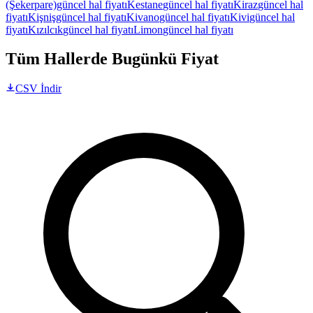
(Şekerpare)
güncel hal fiyatı
Kestane
güncel hal fiyatı
Kiraz
güncel hal
fiyatı
Kişniş
güncel hal fiyatı
Kivano
güncel hal fiyatı
Kivi
güncel hal
fiyatı
Kızılcık
güncel hal fiyatı
Limon
güncel hal fiyatı
Tüm Hallerde Bugünkü Fiyat
CSV İndir