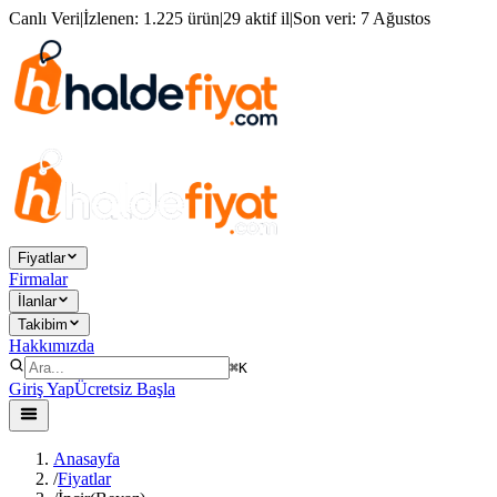
Canlı Veri
|
İzlenen:
1.225 ürün
|
29 aktif il
|
Son veri:
7 Ağustos
Fiyatlar
Firmalar
İlanlar
Takibim
Hakkımızda
⌘K
Giriş Yap
Ücretsiz Başla
Anasayfa
/
Fiyatlar