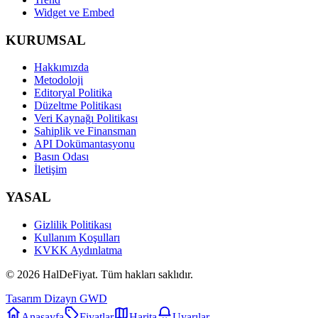
Widget ve Embed
KURUMSAL
Hakkımızda
Metodoloji
Editoryal Politika
Düzeltme Politikası
Veri Kaynağı Politikası
Sahiplik ve Finansman
API Dokümantasyonu
Basın Odası
İletişim
YASAL
Gizlilik Politikası
Kullanım Koşulları
KVKK Aydınlatma
©
2026
HalDeFiyat
. Tüm hakları saklıdır.
Tasarım Dizayn GWD
Anasayfa
Fiyatlar
Harita
Uyarılar