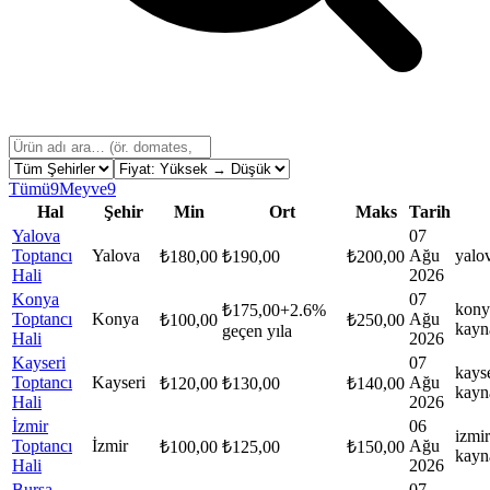
Tümü
9
Meyve
9
Hal
Şehir
Min
Ort
Maks
Tarih
Yalova
07
Toptancı
Yalova
Ağu
yalo
₺
180,00
₺
190,00
₺
200,00
Hali
2026
Konya
07
kony
₺
175,00
+
2.6
%
Toptancı
Konya
Ağu
₺
100,00
₺
250,00
kayn
geçen yıla
Hali
2026
Kayseri
07
kays
Toptancı
Kayseri
Ağu
₺
120,00
₺
130,00
₺
140,00
kayn
Hali
2026
İzmir
06
izmir
Toptancı
İzmir
Ağu
₺
100,00
₺
125,00
₺
150,00
kayn
Hali
2026
Bursa
07