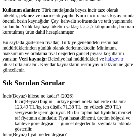
Kullanım alanları:
Türk mutfağında beyaz incir taze olarak
tüketilir, pekmez ve marmelatı yapılır. Kuru incir olarak kış aylarında
önemli besin kaynağıdır. Çay, kahvaltı sofrasında ve tatlı yapımında
kullanılır. Yıllık kişi başı tüketim yaklaşık 2-2,5 kilogramdır; bu oran
kurutulmuş ürün dahil hesaplanmıştır.
Bu sayfada gösterilen fiyatlar, Türkiye genelindeki resmi hal
müdürlüklerinden günlük olarak derlenmektedir. Minimum,
maksimum ve ortalama fiyat değerleri güncel piyasa koşullarını
yansıtır.
Veri kaynağı:
Belediye hal müdürlükleri ve
hal.gov.tr
ulusal ortalamaları. Kayıtlar kaynakların resmi yayın takvimine göre
güncellenir.
Sık Sorulan Sorular
İncir(Beyaz) kilosu ne kadar? (2026)
İncir(Beyaz) bugün Türkiye genelindeki hallerde ortalama
123,49 TL/kg (en düşük 71,38 TL, en yüksek 250 TL)
seviyesinde işlem görüyor. Bu bir toptan hal fiyatıdır; market
raf fiyatının altındadır. Fiyat hasat dönemi, üretim bölgesi ve
kaliteye göre değişir — güncel değerler bu sayfadaki tabloda
gösterilir.
İncir(Beyaz) fiyatı neden değişir?