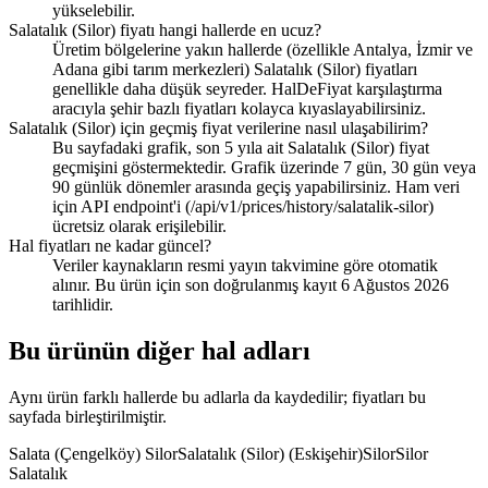
yükselebilir.
Salatalık (Silor) fiyatı hangi hallerde en ucuz?
Üretim bölgelerine yakın hallerde (özellikle Antalya, İzmir ve
Adana gibi tarım merkezleri) Salatalık (Silor) fiyatları
genellikle daha düşük seyreder. HalDeFiyat karşılaştırma
aracıyla şehir bazlı fiyatları kolayca kıyaslayabilirsiniz.
Salatalık (Silor) için geçmiş fiyat verilerine nasıl ulaşabilirim?
Bu sayfadaki grafik, son 5 yıla ait Salatalık (Silor) fiyat
geçmişini göstermektedir. Grafik üzerinde 7 gün, 30 gün veya
90 günlük dönemler arasında geçiş yapabilirsiniz. Ham veri
için API endpoint'i (/api/v1/prices/history/salatalik-silor)
ücretsiz olarak erişilebilir.
Hal fiyatları ne kadar güncel?
Veriler kaynakların resmi yayın takvimine göre otomatik
alınır. Bu ürün için son doğrulanmış kayıt 6 Ağustos 2026
tarihlidir.
Bu ürünün diğer hal adları
Aynı ürün farklı hallerde bu adlarla da kaydedilir; fiyatları bu
sayfada birleştirilmiştir.
Salata (Çengelköy) Silor
Salatalık (Silor) (Eskişehir)
Silor
Silor
Salatalık