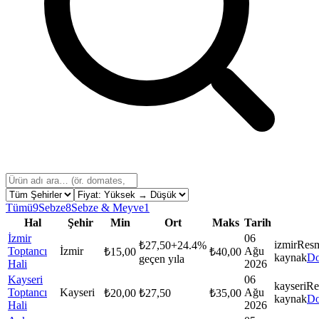
Tümü
9
Sebze
8
Sebze & Meyve
1
Hal
Şehir
Min
Ort
Maks
Tarih
İzmir
06
izmir
Res
₺
27,50
+
24.4
%
Toptancı
İzmir
Ağu
₺
15,00
₺
40,00
kaynak
Do
geçen yıla
Hali
2026
Kayseri
06
kayseri
Re
Toptancı
Kayseri
Ağu
₺
20,00
₺
27,50
₺
35,00
kaynak
Do
Hali
2026