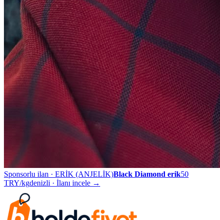
Sponsorlu ilan ·
ERİK (ANJELİK)
Black Diamond erik
50
TRY/kg
denizli
· İlanı incele →