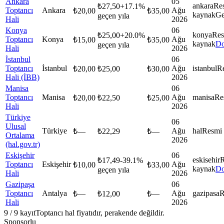
Ankara
05
ankara
Re
₺
27,50
+
17.1
%
Toptancı
Ankara
Ağu
₺
20,00
₺
35,00
kaynak
Ge
geçen yıla
Hali
2026
Konya
06
konya
Res
₺
25,00
+
20.0
%
Toptancı
Konya
Ağu
₺
15,00
₺
35,00
kaynak
Do
geçen yıla
Hali
2026
İstanbul
06
Toptancı
İstanbul
Ağu
istanbul
R
₺
20,00
₺
25,00
₺
30,00
Hali (İBB)
2026
Manisa
06
Toptancı
Manisa
Ağu
manisa
Re
₺
20,00
₺
22,50
₺
25,00
Hali
2026
Türkiye
06
Ulusal
Türkiye
Ağu
hal
Resmi
₺
—
₺
22,29
₺
—
Ortalama
2026
(hal.gov.tr)
Eskişehir
06
eskisehir
R
₺
17,49
-39.1
%
Toptancı
Eskişehir
Ağu
₺
10,00
₺
33,00
kaynak
Do
geçen yıla
Hali
2026
Gazipaşa
06
Toptancı
Antalya
Ağu
gazipasa
R
₺
—
₺
12,00
₺
—
Hali
2026
9
/
9
kayıt
Toptancı hal fiyatıdır, perakende değildir.
Sponsorlu