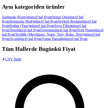
Aynı kategoriden ürünler
Sarımsak (Kuru)
güncel hal fiyatı
Semız Otu
güncel hal
fiyatı
Semizotu (Bağ)
güncel hal fiyatı
Şevketi Bostan
güncel hal
fiyatı
Soğan (Taze)
güncel hal fiyatı
Soya Filizi
güncel hal
fiyatı
Tere
güncel hal fiyatı
Tereotu
güncel hal fiyatı
Yeşil Nane
güncel
hal fiyatı
Yeşillik (Maydanoz, Nane, Tere, Roka, Dere)
güncel hal
fiyatı
Acur
güncel hal fiyatı
Asma Yaprağı
güncel hal fiyatı
Tüm Hallerde Bugünkü Fiyat
CSV İndir