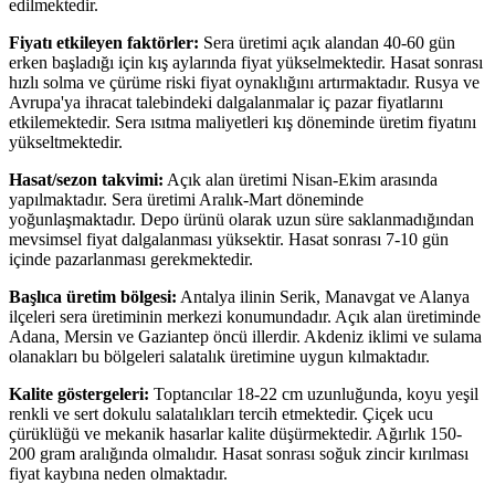
edilmektedir.
Fiyatı etkileyen faktörler:
Sera üretimi açık alandan 40-60 gün
erken başladığı için kış aylarında fiyat yükselmektedir. Hasat sonrası
hızlı solma ve çürüme riski fiyat oynaklığını artırmaktadır. Rusya ve
Avrupa'ya ihracat talebindeki dalgalanmalar iç pazar fiyatlarını
etkilemektedir. Sera ısıtma maliyetleri kış döneminde üretim fiyatını
yükseltmektedir.
Hasat/sezon takvimi:
Açık alan üretimi Nisan-Ekim arasında
yapılmaktadır. Sera üretimi Aralık-Mart döneminde
yoğunlaşmaktadır. Depo ürünü olarak uzun süre saklanmadığından
mevsimsel fiyat dalgalanması yüksektir. Hasat sonrası 7-10 gün
içinde pazarlanması gerekmektedir.
Başlıca üretim bölgesi:
Antalya ilinin Serik, Manavgat ve Alanya
ilçeleri sera üretiminin merkezi konumundadır. Açık alan üretiminde
Adana, Mersin ve Gaziantep öncü illerdir. Akdeniz iklimi ve sulama
olanakları bu bölgeleri salatalık üretimine uygun kılmaktadır.
Kalite göstergeleri:
Toptancılar 18-22 cm uzunluğunda, koyu yeşil
renkli ve sert dokulu salatalıkları tercih etmektedir. Çiçek ucu
çürüklüğü ve mekanik hasarlar kalite düşürmektedir. Ağırlık 150-
200 gram aralığında olmalıdır. Hasat sonrası soğuk zincir kırılması
fiyat kaybına neden olmaktadır.