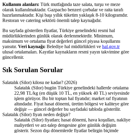
Kullanım alanları:
Türk mutfağında taze salata, turşu ve meze
olarak kullanılmaktadır. Gazpacho benzeri çorbalar ve raita tarafı
hazırlanmaktadır. Kişi başı yıllık tüketim yaklaşık 8-10 kilogramdır.
Restoran ve catering sektörü önemli talep kaynağıdır.
Bu sayfada gösterilen fiyatlar, Türkiye genelindeki resmi hal
müdürlüklerinden günlük olarak derlenmektedir. Minimum,
maksimum ve ortalama fiyat değerleri güncel piyasa koşullarını
yansıtır.
Veri kaynağı:
Belediye hal müdürlükleri ve
hal.gov.tr
ulusal ortalamaları. Kayıtlar kaynakların resmi yayın takvimine göre
güncellenir.
Sık Sorulan Sorular
Salatalık (Silor) kilosu ne kadar? (2026)
Salatalık (Silor) bugün Türkiye genelindeki hallerde ortalama
22,98 TL/kg (en düşük 10 TL, en yüksek 40 TL) seviyesinde
işlem görüyor. Bu bir toptan hal fiyatıdır; market raf fiyatının
altındadır. Fiyat hasat dönemi, üretim bölgesi ve kaliteye göre
değişir — güncel değerler bu sayfadaki tabloda gösterilir.
Salatalık (Silor) fiyatı neden değişir?
Salatalık (Silor) fiyatları; hasat dönemi, hava koşulları, nakliye
maliyetleri ve arz-talep dengesine göre günlük değişim
gösterir. Sezon dışı dönemlerde fiyatlar belirgin biçimde