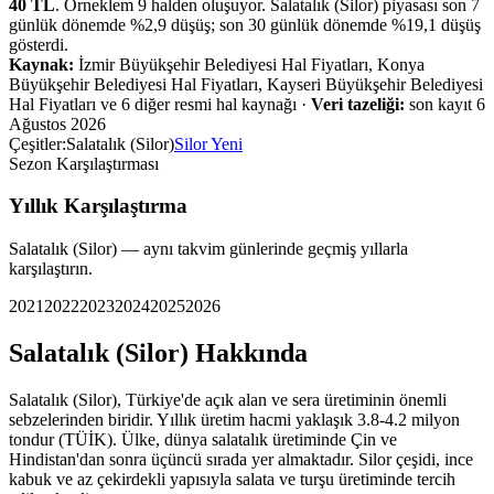
40
TL
. Örneklem
9
halden oluşuyor.
Salatalık (Silor)
piyasası
son 7
günlük dönemde %
2,9
düşüş
;
son 30 günlük dönemde %
19,1
düşüş
gösterdi.
Kaynak:
İzmir Büyükşehir Belediyesi Hal Fiyatları, Konya
Büyükşehir Belediyesi Hal Fiyatları, Kayseri Büyükşehir Belediyesi
Hal Fiyatları ve 6 diğer resmi hal kaynağı
·
Veri tazeliği:
son kayıt
6
Ağustos 2026
Çeşitler:
Salatalık (Silor)
Silor Yeni
Sezon Karşılaştırması
Yıllık Karşılaştırma
Salatalık (Silor)
— aynı takvim günlerinde geçmiş yıllarla
karşılaştırın.
2021
2022
2023
2024
2025
2026
Salatalık (Silor)
Hakkında
Salatalık (Silor), Türkiye'de açık alan ve sera üretiminin önemli
sebzelerinden biridir. Yıllık üretim hacmi yaklaşık 3.8-4.2 milyon
tondur (TÜİK). Ülke, dünya salatalık üretiminde Çin ve
Hindistan'dan sonra üçüncü sırada yer almaktadır. Silor çeşidi, ince
kabuk ve az çekirdekli yapısıyla salata ve turşu üretiminde tercih