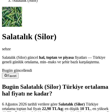
/
Salatalık (Silor)
Salatalık (Silor)
sebze
Salatalık (Silor)
güncel
hal, toptan ve piyasa
fiyatları — Türkiye
geneli günlük ortalama, min–maks ve şehir bazlı karşılaştırma.
Bugün güncellendi
Favori
Bugün Salatalık (Silor) Türkiye ortalama
hal fiyatı ne kadar?
6 Ağustos 2026
tarihli verilere göre
Salatalık (Silor)
Türkiye
ortalama toptan hal fiyatı
22,98
TL/
kg
; en düşük
10
TL
, en yüksek