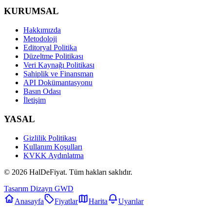
KURUMSAL
Hakkımızda
Metodoloji
Editoryal Politika
Düzeltme Politikası
Veri Kaynağı Politikası
Sahiplik ve Finansman
API Dokümantasyonu
Basın Odası
İletişim
YASAL
Gizlilik Politikası
Kullanım Koşulları
KVKK Aydınlatma
©
2026
HalDeFiyat
. Tüm hakları saklıdır.
Tasarım Dizayn GWD
Anasayfa
Fiyatlar
Harita
Uyarılar