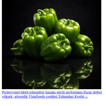
Profesyonel hibrit tohum
Her hasatta güçlü performans.
Pazar değeri
yüksek, güvenilir VistaSeeds çeşitleri.
Tohumları Keşfet
→