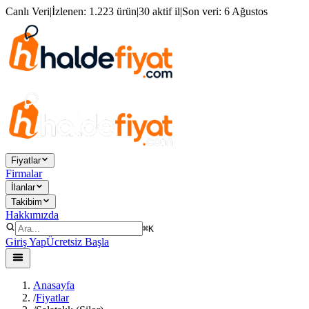
Canlı Veri
|
İzlenen:
1.223 ürün
|
30 aktif il
|
Son veri:
6 Ağustos
Fiyatlar
Firmalar
İlanlar
Takibim
Hakkımızda
⌘K
Giriş Yap
Ücretsiz Başla
Anasayfa
/
Fiyatlar