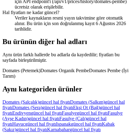
için API endpoint'i (/api/v1/prices/history/domates-pembe)
ücretsiz olarak erişilebilir.
Hal fiyatları ne kadar güncel?
Veriler kaynakların resmi yayın takvimine göre otomatik
alınır. Bu ürün için son doğrulanmış kayıt 6 Ağustos 2026
tarihlidir.
Bu ürünün diğer hal adları
Aynı ürün farklı hallerde bu adlarla da kaydedilir; fiyatları bu
sayfada birleştirilmiştir.
Domates (Petemek)
Domates Organik Pembe
Domates Pembe (İyi
Tarım)
Aynı kategoriden ürünler
Domates (Salçalık)
güncel hal fiyatı
Domates (Salkım)
güncel hal
fiyatı
Domates (Sera)
güncel hal fiyatı
Ekşi Ot (Bağ)
güncel hal
fiyatı
Endivyen
güncel hal fiyatı
Fasulye
güncel hal fiyatı
Fasulye
(Ayşe Kadın)
güncel hal fiyatı
Fasulye (Çalı)
güncel hal
fiyatı
Havuç
güncel hal fiyatı
Ispanak
güncel hal fiyatı
Kabak
(Sakız)
güncel hal fiyatı
Karnabahar
güncel hal fiyatı