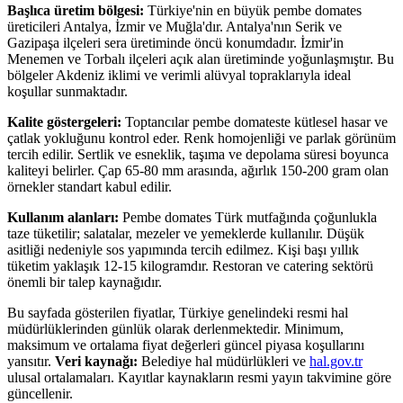
Başlıca üretim bölgesi:
Türkiye'nin en büyük pembe domates
üreticileri Antalya, İzmir ve Muğla'dır. Antalya'nın Serik ve
Gazipaşa ilçeleri sera üretiminde öncü konumdadır. İzmir'in
Menemen ve Torbalı ilçeleri açık alan üretiminde yoğunlaşmıştır. Bu
bölgeler Akdeniz iklimi ve verimli alüvyal topraklarıyla ideal
koşullar sunmaktadır.
Kalite göstergeleri:
Toptancılar pembe domateste kütlesel hasar ve
çatlak yokluğunu kontrol eder. Renk homojenliği ve parlak görünüm
tercih edilir. Sertlik ve esneklik, taşıma ve depolama süresi boyunca
kaliteyi belirler. Çap 65-80 mm arasında, ağırlık 150-200 gram olan
örnekler standart kabul edilir.
Kullanım alanları:
Pembe domates Türk mutfağında çoğunlukla
taze tüketilir; salatalar, mezeler ve yemeklerde kullanılır. Düşük
asitliği nedeniyle sos yapımında tercih edilmez. Kişi başı yıllık
tüketim yaklaşık 12-15 kilogramdır. Restoran ve catering sektörü
önemli bir talep kaynağıdır.
Bu sayfada gösterilen fiyatlar, Türkiye genelindeki resmi hal
müdürlüklerinden günlük olarak derlenmektedir. Minimum,
maksimum ve ortalama fiyat değerleri güncel piyasa koşullarını
yansıtır.
Veri kaynağı:
Belediye hal müdürlükleri ve
hal.gov.tr
ulusal ortalamaları. Kayıtlar kaynakların resmi yayın takvimine göre
güncellenir.