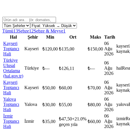
Tümü
13
Sebze
12
Sebze & Meyve
1
Hal
Şehir
Min
Ort
Maks
Tarih
Kayseri
06
kayseri
Toptancı
Kayseri
Ağu
₺
120,00
₺
135,00
₺
150,00
kaynak
Hali
2026
Türkiye
06
Ulusal
Türkiye
Ağu
hal
Res
₺
—
₺
126,11
₺
—
Ortalama
2026
(hal.gov.tr)
Kayseri
06
kayseri
Toptancı
Kayseri
Ağu
₺
50,00
₺
60,00
₺
70,00
kaynak
Hali
2026
Yalova
06
Toptancı
Yalova
Ağu
yalova
₺
30,00
₺
55,00
₺
80,00
Hali
2026
İzmir
06
izmir
R
₺
47,50
+
21.0
%
Toptancı
İzmir
Ağu
₺
35,00
₺
60,00
kaynak
geçen yıla
Hali
2026