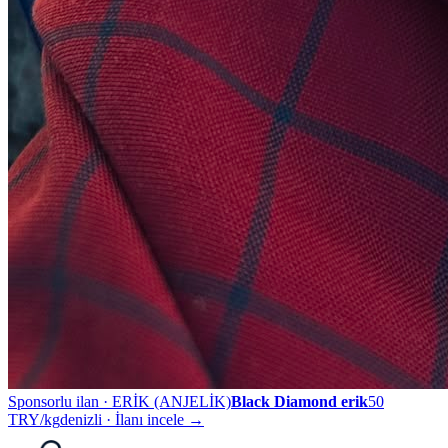
Sponsorlu ilan ·
ERİK (ANJELİK)
Black Diamond erik
50
TRY/kg
denizli
· İlanı incele →