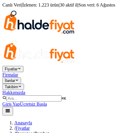
Canlı Veri
|
İzlenen:
1.223 ürün
|
30 aktif il
|
Son veri:
6 Ağustos
Fiyatlar
Firmalar
İlanlar
Takibim
Hakkımızda
⌘K
Giriş Yap
Ücretsiz Başla
Anasayfa
/
Fiyatlar