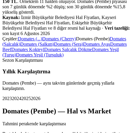
150
TL
. Örneklem
11
halden oluşuyor.
Domates (Pembe)
piyasası
son 7 günlük dönemde %
2
düşüş
;
son 30 günlük dönemde %
15,8
yükseliş
gösterdi.
Kaynak:
İzmir Büyükşehir Belediyesi Hal Fiyatları, Kayseri
Büyükşehir Belediyesi Hal Fiyatları, Eskişehir Büyükşehir
Belediyesi Hal Fiyatları ve 8 diğer resmi hal kaynağı
·
Veri tazeliği:
son kayıt
6 Ağustos 2026
Çeşitler:
Domates (...)
Domates (Cherry)
Domates (Pembe)
Domates
(Salçalık)
Domates (Salkım)
Domates (Sera)
Domates Ayaş
Domates
Beef
Domates Kokteyl
Domates Salçalık Dökme
Domates Yeşil
(Turşu)
Domates Yeşil (Turşuluk)
Sezon Karşılaştırması
Yıllık Karşılaştırma
Domates (Pembe)
— aynı takvim günlerinde geçmiş yıllarla
karşılaştırın.
2023
2024
2025
2026
Domates (Pembe)
— Hal vs Market
Tahmini perakende karşılaştırması