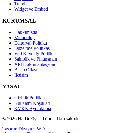
Trend
Widget ve Embed
KURUMSAL
Hakkımızda
Metodoloji
Editoryal Politika
Düzeltme Politikası
Veri Kaynağı Politikası
Sahiplik ve Finansman
API Dokümantasyonu
Basın Odası
İletişim
YASAL
Gizlilik Politikası
Kullanım Koşulları
KVKK Aydınlatma
©
2026
HalDeFiyat
. Tüm hakları saklıdır.
Tasarım Dizayn GWD