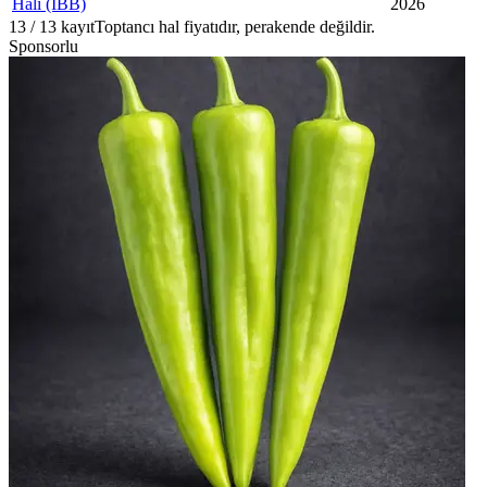
Hali (İBB)
2026
13
/
13
kayıt
Toptancı hal fiyatıdır, perakende değildir.
Sponsorlu