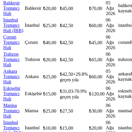
Balıkesir
05
balikes
Toptancı
Balıkesir
Ağu
₺
20,00
₺
45,00
₺
70,00
kaynak
Hali
2026
İstanbul
06
Toptancı
İstanbul
Ağu
istanbu
₺
25,00
₺
42,50
₺
60,00
Hali (İBB)
2026
Çorum
06
Toptancı
Çorum
Ağu
corum
₺
40,00
₺
42,50
₺
45,00
Hali
2026
Trabzon
06
Toptancı
Trabzon
Ağu
trabzon
₺
20,00
₺
42,50
₺
65,00
Hali
2026
Ankara
05
ankara
₺
42,50
+
29.8
%
Toptancı
Ankara
Ağu
₺
25,00
₺
60,00
kaynak
geçen yıla
Hali
2026
Eskişehir
06
eskiseh
₺
31,03
-70.9
%
Toptancı
Eskişehir
Ağu
₺
15,00
₺
120,00
kaynak
geçen yıla
Hali
2026
Manisa
06
Toptancı
Manisa
Ağu
manisa
₺
25,00
₺
27,50
₺
30,00
Hali
2026
İstanbul
06
Toptancı
İstanbul
Ağu
istanbu
₺
10,00
₺
15,00
₺
20,00