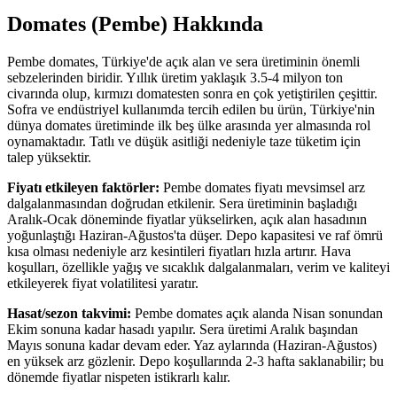
Domates (Pembe)
Hakkında
Pembe domates, Türkiye'de açık alan ve sera üretiminin önemli
sebzelerinden biridir. Yıllık üretim yaklaşık 3.5-4 milyon ton
civarında olup, kırmızı domatesten sonra en çok yetiştirilen çeşittir.
Sofra ve endüstriyel kullanımda tercih edilen bu ürün, Türkiye'nin
dünya domates üretiminde ilk beş ülke arasında yer almasında rol
oynamaktadır. Tatlı ve düşük asitliği nedeniyle taze tüketim için
talep yüksektir.
Fiyatı etkileyen faktörler:
Pembe domates fiyatı mevsimsel arz
dalgalanmasından doğrudan etkilenir. Sera üretiminin başladığı
Aralık-Ocak döneminde fiyatlar yükselirken, açık alan hasadının
yoğunlaştığı Haziran-Ağustos'ta düşer. Depo kapasitesi ve raf ömrü
kısa olması nedeniyle arz kesintileri fiyatları hızla artırır. Hava
koşulları, özellikle yağış ve sıcaklık dalgalanmaları, verim ve kaliteyi
etkileyerek fiyat volatilitesi yaratır.
Hasat/sezon takvimi:
Pembe domates açık alanda Nisan sonundan
Ekim sonuna kadar hasadı yapılır. Sera üretimi Aralık başından
Mayıs sonuna kadar devam eder. Yaz aylarında (Haziran-Ağustos)
en yüksek arz gözlenir. Depo koşullarında 2-3 hafta saklanabilir; bu
dönemde fiyatlar nispeten istikrarlı kalır.