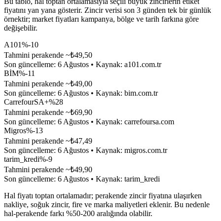
Bu tablo, hal toptan ortalamasıyla seçili büyük zincirlerin etiket
fiyatını yan yana gösterir. Zincir verisi son 3 günden tek bir günlük
örnektir; market fiyatları kampanya, bölge ve tarih farkına göre
değişebilir.
A101
%-10
Tahmini perakende ~₺
49,50
Son güncelleme:
6 Ağustos
• Kaynak:
a101.com.tr
BİM
%-11
Tahmini perakende ~₺
49,00
Son güncelleme:
6 Ağustos
• Kaynak:
bim.com.tr
CarrefourSA
+%28
Tahmini perakende ~₺
69,90
Son güncelleme:
6 Ağustos
• Kaynak:
carrefoursa.com
Migros
%-13
Tahmini perakende ~₺
47,49
Son güncelleme:
6 Ağustos
• Kaynak:
migros.com.tr
tarim_kredi
%-9
Tahmini perakende ~₺
49,90
Son güncelleme:
6 Ağustos
• Kaynak:
tarim_kredi
Hal fiyatı toptan ortalamadır; perakende zincir fiyatına ulaşırken
nakliye, soğuk zincir, fire ve marka maliyetleri eklenir. Bu nedenle
hal-perakende farkı %50-200 aralığında olabilir.